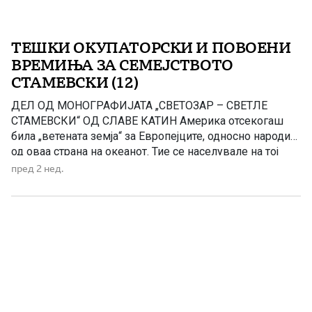
ТЕШКИ ОКУПАТОРСКИ И ПОВОЕНИ
ВРЕМИЊА ЗА СЕМЕЈСТВОТО
СТАМЕВСКИ (12)
ДЕЛ ОД МОНОГРАФИЈАТА „СВЕТОЗАР – СВЕТЛЕ
СТАМЕВСКИ“ ОД СЛАВЕ КАТИН Америка отсекогаш
била „ветената земја“ за Европејците, односно народите
од оваа страна на океанот. Тие се населувале на тој
богат и по многу нешта карактеристичен континент од
пред 2 нед.
почетокот на освојувањето до денешни дни. Процесот
на доселување непрекинато трае и, веројатно, ќе
продолжи и во иднина. […]