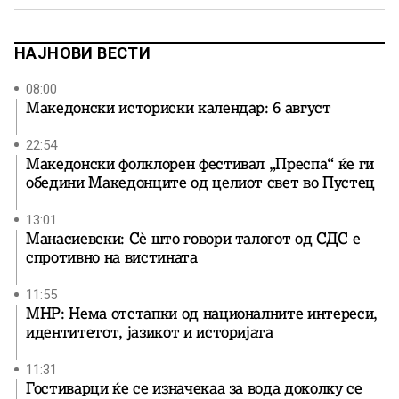
се гради, се развива, се шири со албанско население и
тагува што Македонците се иселуваат […]
НАЈНОВИ ВЕСТИ
08:00
Македонски историски календар: 6 август
22:54
Македонски фолклорен фестивал „Преспа“ ќе ги
обедини Македонците од целиот свет во Пустец
13:01
Манасиевски: Сè што говори талогот од СДС е
спротивно на вистината
11:55
МНР: Нема отстапки од националните интереси,
идентитетот, јазикот и историјата
11:31
Гостиварци ќе се изначекаа за вода доколку се