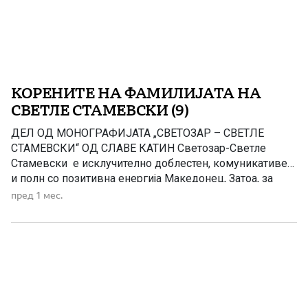
КОРЕНИТЕ НА ФАМИЛИЈАТА НА
СВЕТЛЕ СТАМЕВСКИ (9)
ДЕЛ ОД МОНОГРАФИЈАТА „СВЕТОЗАР – СВЕТЛЕ
СТАМЕВСКИ“ ОД СЛАВЕ КАТИН Светозар-Светле
Стамевски е исклучително доблестен, комуникативен
и полн со позитивна енергија Македонец, Затоа, за
подобро да го портретираме неговиот лик и воопшто
пред 1 мес.
неговиот животек ќе се вратиме многу децении
наназад Инаку, бабата Менка која била најмала,
немала брат, а сите сестри и биле омажени, па
дечињата и немале каде да […]