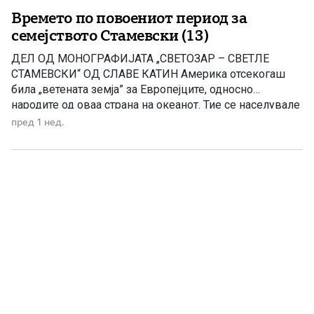
Времето по повоениот период за
семејството Стамевски (13)
ДЕЛ ОД МОНОГРАФИЈАТА „СВЕТОЗАР – СВЕТЛЕ
СТАМЕВСКИ“ ОД СЛАВЕ КАТИН Америка отсекогаш
била „ветената земја” за Европејците, односно
народите од оваа страна на океанот. Тие се населувале
на тој богат и по многу нешта карактеристичен
пред 1 нед.
континент од почетокот на освојувањето до денешни
дни. Исто така, мака видел Крсте и по војната. Мака
видел од македонските […]