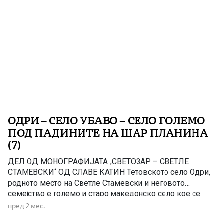
ОДРИ – СЕЛО УБАВО – СЕЛО ГОЛЕМО
ПОД ПАДИНИТЕ НА ШАР ПЛАНИНА
(7)
ДЕЛ ОД МОНОГРАФИЈАТА „СВЕТОЗАР – СВЕТЛЕ
СТАМЕВСКИ“ ОД СЛАВЕ КАТИН Тетовското село Одри,
родното место на Светле Стамевски и неговото
семејство е големо и старо македонско село кое се
наоѓасреде полошката убавина. Тоа е вгнездено
пред 2 мес.
во полошката питомина, повеќе векови: каде живее,