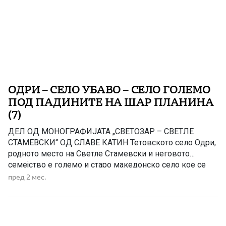
ОДРИ – СЕЛО УБАВО – СЕЛО ГОЛЕМО
ПОД ПАДИНИТЕ НА ШАР ПЛАНИНА
(7)
ДЕЛ ОД МОНОГРАФИЈАТА „СВЕТОЗАР – СВЕТЛЕ
СТАМЕВСКИ“ ОД СЛАВЕ КАТИН Тетовското село Одри,
родното место на Светле Стамевски и неговото
семејство е големо и старо македонско село кое се
наоѓасреде полошката убавина. Тоа е вгнездено
пред 2 мес.
во полошката питомина, повеќе векови: каде живее,
се гради, се развива, се шири со албанско население и
тагува што Македонците се иселуваат […]