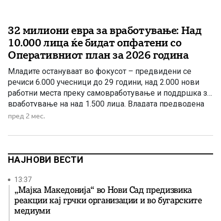
32 милиони евра за вработување: Над
10.000 лица ќе бидат опфатени со
Оперативниот план за 2026 година
Младите остануваат во фокусот – предвидени се
речиси 6.000 учесници до 29 години, над 2.000 нови
работни места преку самовработување и поддршка за
вработување на над 1.500 лица. Владата предводена
од ВМРО-ДПМНЕ активно работи на справување со
пред 2 мес.
предизвикот на невработеноста преку низа мерки и
програми насочени кон отворање нови работни места,
поддршка на претприемништвото и […]
НАЈНОВИ ВЕСТИ
13:37
„Мајка Македонија“ во Нови Сад предизвика
реакции кај грчки организации и во бугарските
медиуми