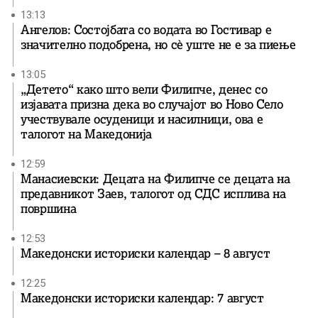
13:13
Ангелов: Состојбата со водата во Гостивар е
значително подобрена, но сè уште не е за пиење
13:05
„Детето“ како што вели Филипче, денес со
изјавата призна дека во случајот во Ново Село
учествувале осуденици и насилници, ова е
талогот на Македонија
12:59
Манасиевски: Децата на Филипче се децата на
предавникот Заев, талогот од СДС исплива на
површина
12:53
Македонски историски календар – 8 август
12:25
Македонски историски календар: 7 август