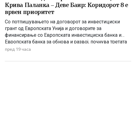
Крива Паланка – Деве Баир: Коридорот 8 е
врвен приоритет
Со потпишувањето на договорот за инвестициски
грант од Европската Унија и договорите за
финансирање со Европската инвестициска банка и
Европската банка за обнова и развој, почнува третата
фаза од финансирањето на железничката делница
пред 19 часа
Крива Паланка – Деве Баир, која е дел од Коридорот
8. На потпишувањето во Владата присуствуваа
премиерот Христијан Мицкоски, вицепремиерот и
министер […]