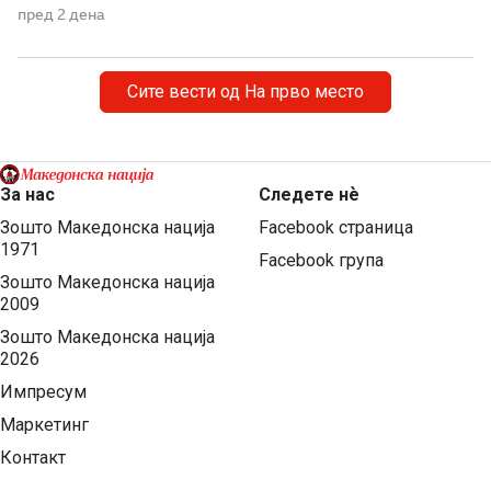
утврдените државни позиции и нема да прифати
пред 2 дена
отстапки од македонските национални интереси,
идентитетот, јазикот и историјата. „Денешната прес-
конференција на СДС е уште еден обид за создавање
Сите вести од На прво место
хистерија и […]
За нас
Следете нѐ
Зошто Македонска нација
Facebook страница
1971
Facebook група
Зошто Македонска нација
2009
Зошто Македонска нација
2026
Импресум
Маркетинг
Контакт