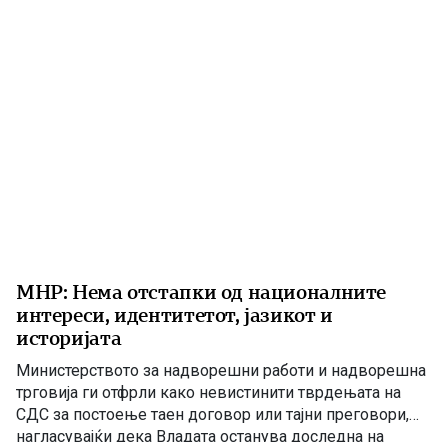
[…]
МНР: Нема отстапки од националните
интереси, идентитетот, јазикот и
историјата
Министерството за надворешни работи и надворешна
трговија ги отфрли како невистинити тврдењата на
СДС за постоење таен договор или тајни преговори,
нагласувајќи дека Владата останува доследна на