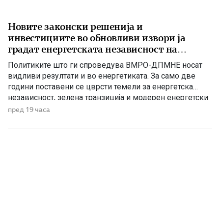
Новите законски решенија и
инвестициите во обновливи извори ја
градат енергетската независност на
Македонија
Политиките што ги спроведува ВМРО-ДПМНЕ носат
видливи резултати и во енергетиката. За само две
години поставени се цврсти темели за енергетска
независност, зелена транзиција и модерен енергетски
систем кој ќе обезбеди сигурност, нови инвестиции и
пред 19 часа
одржлив развој. По години на застој, денес Македонија
има нов Закон за енергетика, усогласен со европските
директиви, како и Интегриран […]