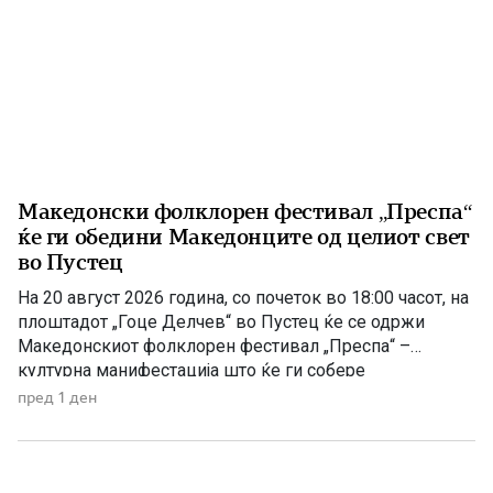
Македонски фолклорен фестивал „Преспа“
ќе ги обедини Македонците од целиот свет
во Пустец
На 20 август 2026 година, со почеток во 18:00 часот, на
плоштадот „Гоце Делчев“ во Пустец ќе се одржи
Македонскиот фолклорен фестивал „Преспа“ –
културна манифестација што ќе ги собере
Македонците од Македонија, Албанија и дијаспората во
пред 1 ден
чест на македонската традиција, песна и оро.
Фестивалот ќе биде можност за промоција на богатото
македонско културно наследство […]