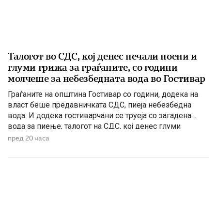
Талогот во СДС, кој денес печали поени и
глуми грижа за граѓаните, со години
молчеше за небезбедната вода во Гостивар
Граѓаните на општина Гостивар со години, додека на
власт беше предавничката СДС, пиеја небезбедна
вода. И додека гостиварчани се труеја со загадена
вода за пиење, талогот на СДС, кој денес глуми
загриженост, само за да ќари некој беден политички
пред 20 часа
поен, со години молчеа. Иако тогаш направените
анализи, во повеќе наврати во гостиварскиот
водовод, утврдија небезбедна […]