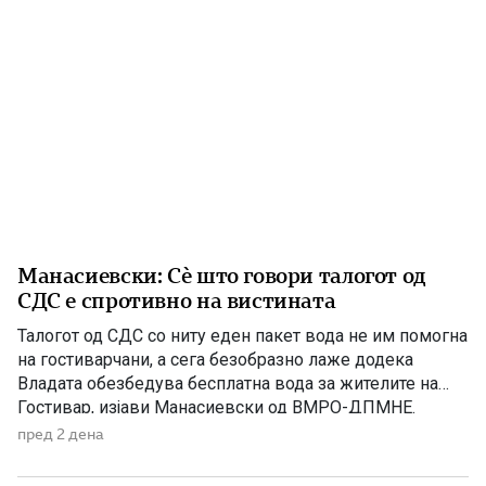
Манасиевски: Сè што говори талогот од
СДС е спротивно на вистината
Талогот од СДС со ниту еден пакет вода не им помогна
на гостиварчани, а сега безобразно лаже додека
Владата обезбедува бесплатна вода за жителите на
Гостивар, изјави Манасиевски од ВМРО-ДПМНЕ.
„Колку злоба и неискреност има во СДС, кога дрско се
пред 2 дена
обидува да прикаже дека постојат некакви бизнис-
интереси со водата што Владата бесплатно им ја дели