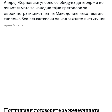
Андреј Жерновски упорно се обидува да ја одржи во
живот темата за наводни тајни преговори за
евроинтегративниот пат на Македонија, иако таквите
тврдења беа демантирани од надлежните институции.
Како што им пукна меурот од сапуница наречен
пред 6 часа
„мигранти за пари“, така на СДС му пука и најновата
конструкција – дека власта тајно се подготвува да го
[…]
Потпишани договорите за железницата