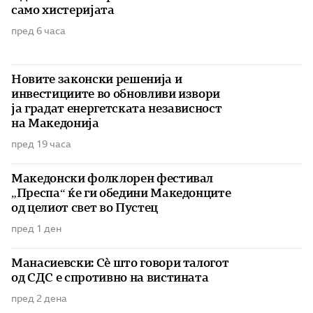
само хистеријата
пред 6 часа
Новите законски решенија и
инвестициите во обновливи извори
ја градат енергетската независност
на Македонија
пред 19 часа
Македонски фолклорен фестивал
„Преспа“ ќе ги обедини Македонците
од целиот свет во Пустец
пред 1 ден
Манасиевски: Сè што говори талогот
од СДС е спротивно на вистината
пред 2 дена