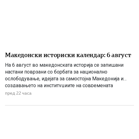
Македонски историски календар: 6 август
На 6 август во македонската историја се запишани
настани поврзани со борбата за национално
ослободување, идејата за самостојна Македонија и
создавањето на институциите на современата
македонска држава. 1875 – Роден е Григорие Хаџи
пред 22 часа
Ташковиќ На 6 август 1875 година во Воден е роден
Григорие Хаџи Ташковиќ – македонски револуционер,
публицист, книжевник и еден од предводниците […]