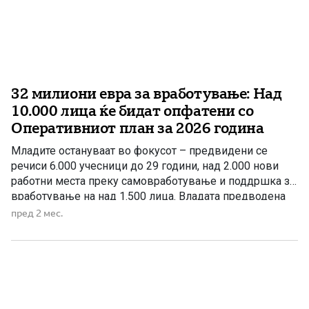
32 милиони евра за вработување: Над
10.000 лица ќе бидат опфатени со
Оперативниот план за 2026 година
Младите остануваат во фокусот – предвидени се
речиси 6.000 учесници до 29 години, над 2.000 нови
работни места преку самовработување и поддршка за
вработување на над 1.500 лица. Владата предводена
од ВМРО-ДПМНЕ активно работи на справување со
пред 2 мес.
предизвикот на невработеноста преку низа мерки и
програми насочени кон отворање нови работни места,
поддршка на претприемништвото и […]