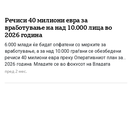
Речиси 40 милиони евра за
вработување на над 10.000 лица во
2026 година
6.000 млади ќе бидат опфатени со мерките за
вработување, а за над 10.000 граѓани се обезбедени
речиси 40 милиони евра преку Оперативниот план за
2026 година. Младите се во фокусот на Владата
предводена од ВМРО-ДПМНЕ. Преку нови мерки и
пред 2 мес.
програми се создаваат повеќе можности за
вработување, стекнување работно искуство и
отворање сопствен бизнис. За Оперативниот […]