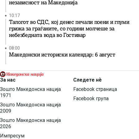
независност на Македонија
10:17
Талогот во СДС, кој денес печали поени и глуми
грижа за граѓаните, со години молчеше за
небезбедната вода во Гостивар
08:00
Македонски историски календар: 6 август
За нас
Следете нѐ
Зошто Македонска нација
Facebook страница
1971
Facebook група
Зошто Македонска нација
2009
Зошто Македонска нација
2026
Импресум