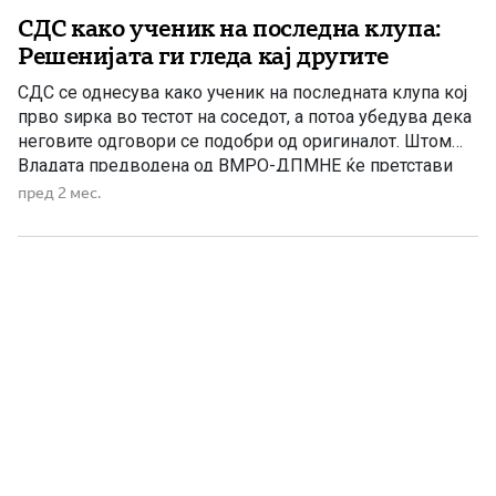
СДС како ученик на последна клупа:
Решенијата ги гледа кај другите
СДС се однесува како ученик на последната клупа кој
прво ѕирка во тестот на соседот, а потоа убедува дека
неговите одговори се подобри од оригиналот. Штом
Владата предводена од ВМРО-ДПМНЕ ќе претстави
нова мерка или стратегија, од Бихаќка веднаш се
пред 2 мес.
појавуваат со „подобра“, „поголема“ и „помодерна“
верзија на истата идеја. Додека Владата предводена од
ВМРО-ДПМНЕ […]