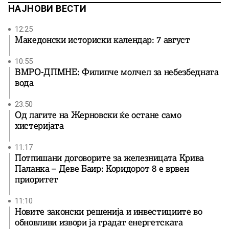
НАЈНОВИ ВЕСТИ
12:25
Македонски историски календар: 7 август
10:55
ВМРО-ДПМНЕ: Филипче молчел за небезбедната
вода
23:50
Од лагите на Жерновски ќе остане само
хистеријата
11:17
Потпишани договорите за железницата Крива
Паланка – Деве Баир: Коридорот 8 е врвен
приоритет
11:10
Новите законски решенија и инвестициите во
обновливи извори ја градат енергетската