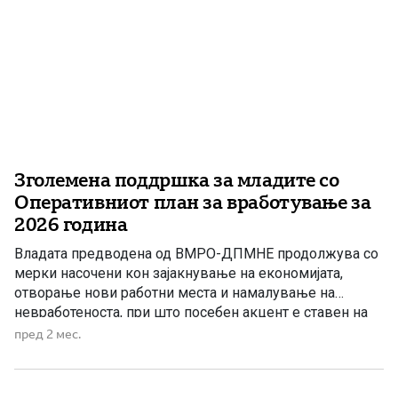
Зголемена поддршка за младите со
Оперативниот план за вработување за
2026 година
Владата предводена од ВМРО-ДПМНЕ продолжува со
мерки насочени кон зајакнување на економијата,
отворање нови работни места и намалување на
невработеноста, при што посебен акцент е ставен на
младите и нивното активно вклучување на пазарот на
пред 2 мес.
трудот. Преку Оперативниот план за вработување за
2026 година се предвидени мерки и програми што
треба да придонесат за отворање […]