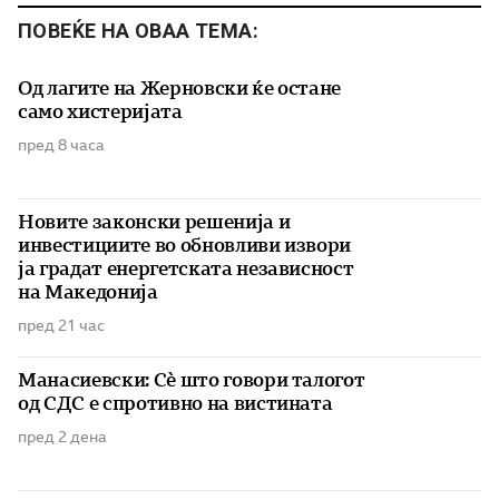
ПОВЕЌЕ НА ОВАА ТЕМА:
Од лагите на Жерновски ќе остане
само хистеријата
пред 8 часа
Новите законски решенија и
инвестициите во обновливи извори
ја градат енергетската независност
на Македонија
пред 21 час
Манасиевски: Сè што говори талогот
од СДС е спротивно на вистината
пред 2 дена