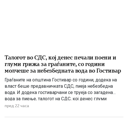
Талогот во СДС, кој денес печали поени и
глуми грижа за граѓаните, со години
молчеше за небезбедната вода во Гостивар
Граѓаните на општина Гостивар со години, додека на
власт беше предавничката СДС, пиеја небезбедна
вода. И додека гостиварчани се труеја со загадена
вода за пиење, талогот на СДС, кој денес глуми
загриженост, само за да ќари некој беден политички
пред 22 часа
поен, со години молчеа. Иако тогаш направените
анализи, во повеќе наврати во гостиварскиот
водовод, утврдија небезбедна […]