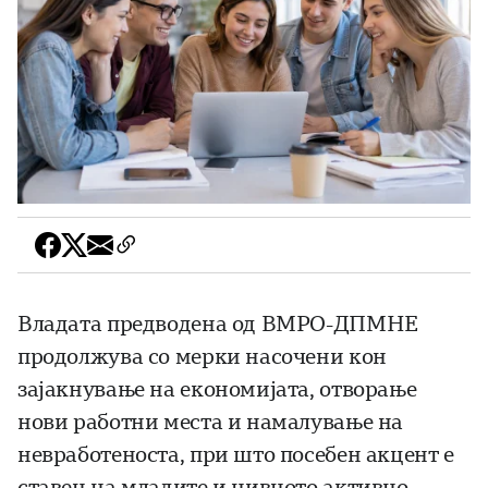
Владата предводена од ВМРО-ДПМНЕ
продолжува со мерки насочени кон
зајакнување на економијата, отворање
нови работни места и намалување на
невработеноста, при што посебен акцент е
ставен на младите и нивното активно