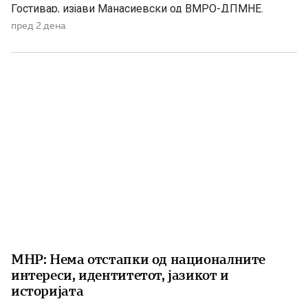
Гостивар, изјави Манасиевски од ВМРО-ДПМНЕ.
„Колку злоба и неискреност има во СДС, кога дрско се
пред 2 дена
обидува да прикаже дека постојат некакви бизнис-
интереси со водата што Владата бесплатно им ја дели
[…]
МНР: Нема отстапки од националните
интереси, идентитетот, јазикот и
историјата