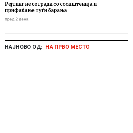
Рејтинг не се гради со соопштенија и
прифаќање туѓи барања
пред 2 дена
НАЈНОВО ОД:
НА ПРВО МЕСТО