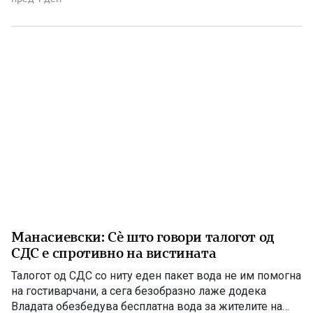
чест на македонската традиција, песна и оро.
Фестивалот ќе биде можност за промоција на богатото
македонско културно наследство […]
Манасиевски: Сè што говори талогот од
СДС е спротивно на вистината
Талогот од СДС со ниту еден пакет вода не им помогна
на гостиварчани, а сега безобразно лаже додека
Владата обезбедува бесплатна вода за жителите на