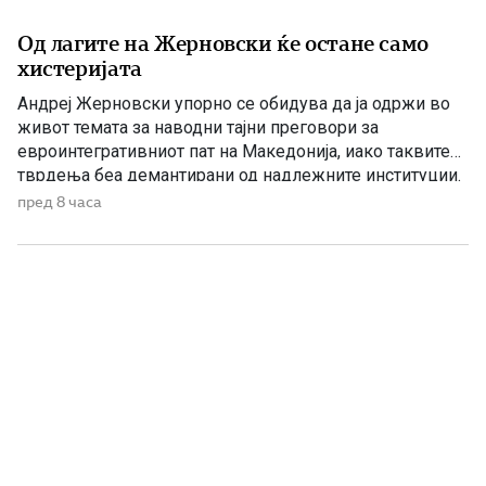
Од лагите на Жерновски ќе остане само
хистеријата
Андреј Жерновски упорно се обидува да ја одржи во
живот темата за наводни тајни преговори за
евроинтегративниот пат на Македонија, иако таквите
тврдења беа демантирани од надлежните институции.
Како што им пукна меурот од сапуница наречен
пред 8 часа
„мигранти за пари“, така на СДС му пука и најновата
конструкција – дека власта тајно се подготвува да го
[…]