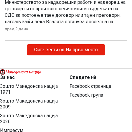
Министерството за надворешни работи и надворешна
трговија ги отфрли како невистинити тврдењата на
СДС за постоење таен договор или тајни преговори,
нагласувајќи дека Владата останува доследна на
утврдените државни позиции и нема да прифати
пред 2 дена
отстапки од македонските национални интереси,
идентитетот, јазикот и историјата. „Денешната прес-
конференција на СДС е уште еден обид за создавање
Сите вести од На прво место
хистерија и […]
За нас
Следете нѐ
Зошто Македонска нација
Facebook страница
1971
Facebook група
Зошто Македонска нација
2009
Зошто Македонска нација
2026
Импресум