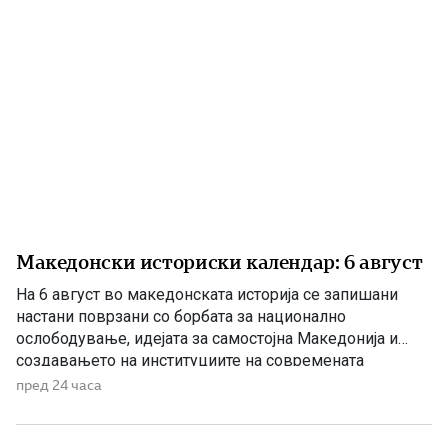
Македонски историски календар: 6 август
На 6 август во македонската историја се запишани
настани поврзани со борбата за национално
ослободување, идејата за самостојна Македонија и
создавањето на институциите на современата
македонска држава. 1875 – Роден е Григорие Хаџи
пред 24 часа
Ташковиќ На 6 август 1875 година во Воден е роден
Григорие Хаџи Ташковиќ – македонски револуционер,