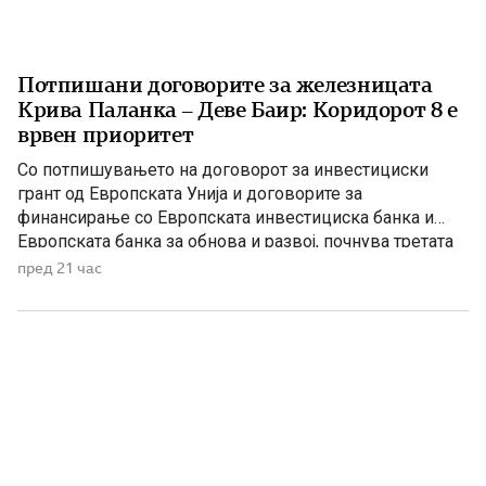
Потпишани договорите за железницата
Крива Паланка – Деве Баир: Коридорот 8 е
врвен приоритет
Со потпишувањето на договорот за инвестициски
грант од Европската Унија и договорите за
финансирање со Европската инвестициска банка и
Европската банка за обнова и развој, почнува третата
фаза од финансирањето на железничката делница
пред 21 час
Крива Паланка – Деве Баир, која е дел од Коридорот
8. На потпишувањето во Владата присуствуваа
премиерот Христијан Мицкоски, вицепремиерот и
министер […]