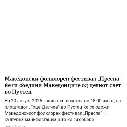
публицист, книжевник и еден од предводниците […]
Македонски фолклорен фестивал „Преспа“
ќе ги обедини Македонците од целиот свет
во Пустец
На 20 август 2026 година, со почеток во 18:00 часот, на
плоштадот „Гоце Делчев“ во Пустец ќе се одржи
Македонскиот фолклорен фестивал „Преспа“ –
културна манифестација што ќе ги собере
Македонците од Македонија, Албанија и дијаспората во
пред 1 ден