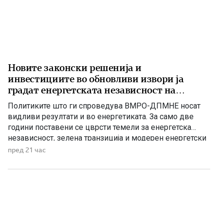
Новите законски решенија и
инвестициите во обновливи извори ја
градат енергетската независност на
Македонија
Политиките што ги спроведува ВМРО-ДПМНЕ носат
видливи резултати и во енергетиката. За само две
години поставени се цврсти темели за енергетска
независност, зелена транзиција и модерен енергетски
систем кој ќе обезбеди сигурност, нови инвестиции и
пред 21 час
одржлив развој. По години на застој, денес Македонија
има нов Закон за енергетика, усогласен со европските
директиви, како и Интегриран […]