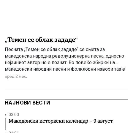
„Темен се облак зададе“
Песната „Темен се облак зададе“ се смета за
македонска народна револуционерна песна, односно
нејзиниот автор не е познат. Во повеќе збирки на
македонски народни песни и фолклорни извори таа е
заведена како песна од македонскиот народен
пред 2 мес.
фолклор, без наведен автор. Песната е поврзана со
македонското револуционерно движење од крајот на
XIX и почетокот на XX […]
НАЈНОВИ ВЕСТИ
03:00
Македонски историски календар – 9 август