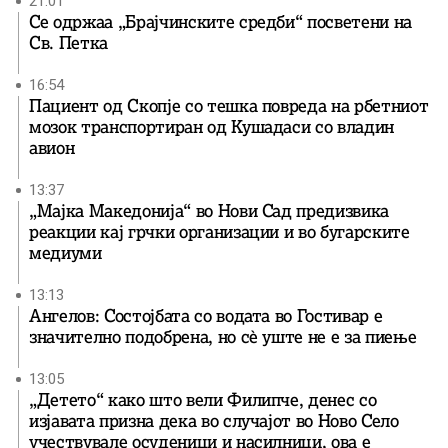
21:01
Се одржаа „Брајчинските средби“ посветени на
Св. Петка
16:54
Пациент од Скопје со тешка повреда на рбетниот
мозок транспортиран од Кушадаси со владин
авион
13:37
„Мајка Македонија“ во Нови Сад предизвика
реакции кај грчки организации и во бугарските
медиуми
13:13
Ангелов: Состојбата со водата во Гостивар е
значително подобрена, но сè уште не е за пиење
13:05
„Детето“ како што вели Филипче, денес со
изјавата призна дека во случајот во Ново Село
учествувале осуденици и насилници, ова е