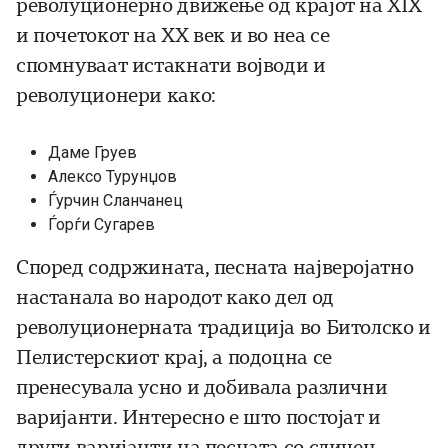
револуционерно движење од крајот на XIX
и почетокот на XX век и во неа се
спомнуваат истакнати војводи и
револуционери како:
Даме Груев
Алексо Турунџов
Ѓурчин Сланчанец
Ѓорѓи Сугарев
Според содржината, песната најверојатно
настанала во народот како дел од
револуционерната традиција во Битолско и
Пелистерскиот крај, а подоцна се
пренесувала усно и добивала различни
варијанти. Интересно е што постојат и
други варијанти на песната со сличен