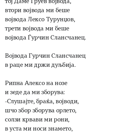
тој Даме Груев војвода,
втори војвода ми беше
војвода Лексо Турунџов,
трети војвода ми беше
војвода Ѓурчин Слансчанец.
Војвода Гурчин Слансчанец
в paцe ми држи дуљбија.
Рипна Алексо на нозе
и зеде да ми зборува:
-Слушајте, браќа, војводи,
шчо збор зборува орлето,
солзи крвави ми рони,
в уста ми носи знамето,