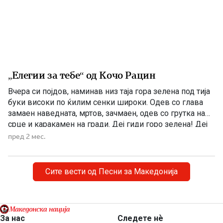
„Елегии за тебе“ од Кочо Рацин
Вчера си појдов, наминав низ таја гора зелена под тија
буки високи по ќилим сенки широки. Одев со глава
замаен наведната, мртов, зачмаен, одев со грутка на
срце и каракамен на гради. Деј гиди горо зелена! Деј
гиди водо студена! Пилците пеат – ти плачеш, сонцето
пред 2 мес.
грее – ти темнееш. Ако ги криеш коските на […]
Сите вести од Песни за Македонија
За нас
Следете нѐ