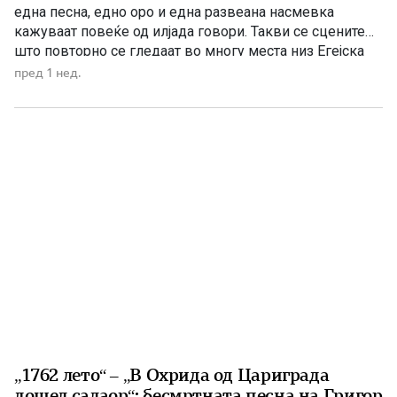
една песна, едно оро и една развеана насмевка
кажуваат повеќе од илјада говори. Такви се сцените
што повторно се гледаат во многу места низ Егејска
Македонија – сцени што ја будат гордоста, ја враќаат
пред 1 нед.
надежта и потсетуваат дека коренот може да биде
притиснат, но не и уништен. […]
„1762 лето“ – „В Охрида од Цариграда
дошел салаор“: бесмртната песна на Григор