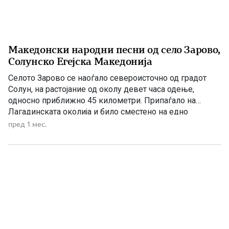
Македонски народни песни од село Зарово,
Солунско Егејска Македонија
Селото Зарово се наоѓало североисточно од градот
Солун, на растојание од околу девет часа одење,
односно приближно 45 километри. Припаѓало на
Лагадинската околија и било сместено на едно
извишување на Карадаг, односно Круша Планина. Се
пред 1 мес.
граничело со селата Негован, Богородица, Висока,
Берово и со реката Богдана. Богатата народна
традиција на ова македонско село била предизвик […]