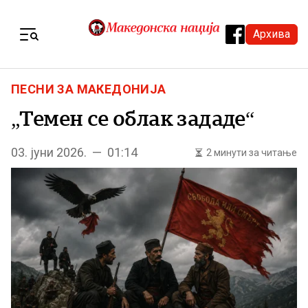
Skip to content
Архива
Menu
ПЕСНИ ЗА МАКЕДОНИЈА
„Темен се облак зададе“
03. јуни 2026. — 01:14
2 минути за читање