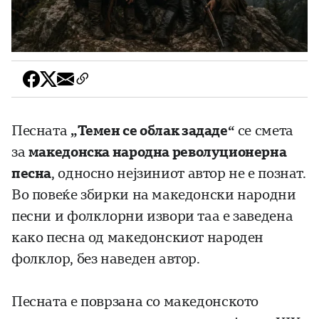
Песната
„Темен се облак зададе“
се смета
за
македонска народна револуционерна
песна
, односно нејзиниот автор не е познат.
Во повеќе збирки на македонски народни
песни и фолклорни извори таа е заведена
како песна од македонскиот народен
фолклор, без наведен автор.
Песната е поврзана со македонското