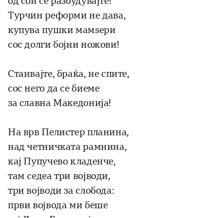
од сон се разбудувајте!
Турчин реформи не дава,
купува пушки мамѕери
сос долги бојни ножови!
Станвајте, браќа, не спите,
сос него да се биеме
за славна Македонија!
На врв Пелистер планина,
над четничката рамнина,
кај Пупучево кладенче,
там седеа три војводи,
три војводи за слобода:
први војвода ми беше