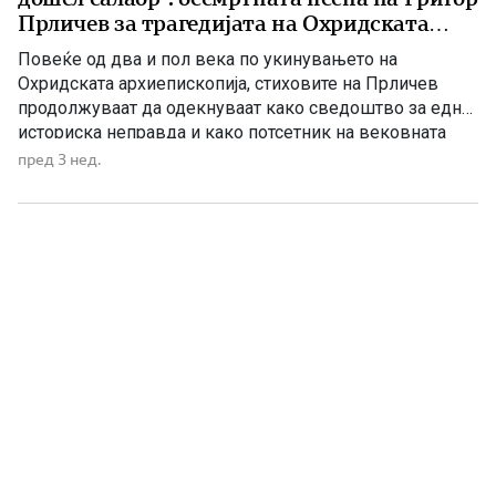
Прличев за трагедијата на Охридската
архиепископија
Повеќе од два и пол века по укинувањето на
Охридската архиепископија, стиховите на Прличев
продолжуваат да одекнуваат како сведоштво за една
историска неправда и како потсетник на вековната
борба за зачувување на духовниот и националниот
пред 3 нед.
идентитет. Токму затоа „1762 лето“ не е само песна за
минатото, туку и порака до идните поколенија дека
народот кој […]