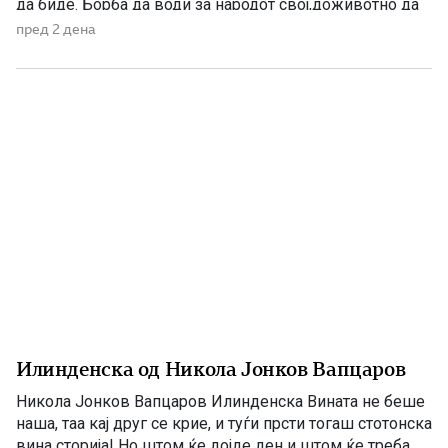
да биде. Борба да води за народот свој,доживотно да
се бори тој,на насилниците да им стави крај,народот
пред 2 дена
свој да добие Божји рај. Во летно време воловарче
оди,со дедовците Толе дружба прави,разни приказни
[…]
Илинденска од Никола Јонков Вапцаров
Никола Јонков Вапцаров Илинденска Вината не беше
наша, таа кај друг се крие, и туѓи прсти тогаш стотонска
вина сторија! Но штом ќе дојде ден и штом ќе треба,