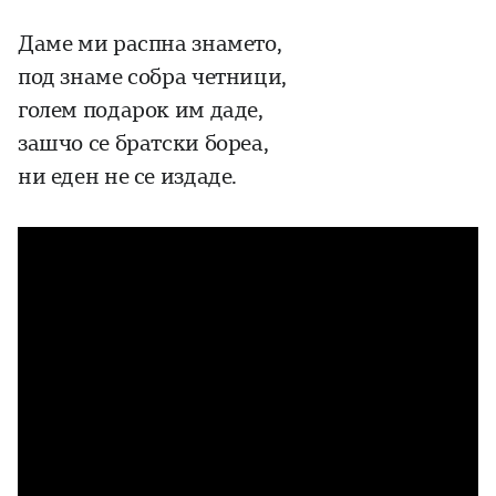
Даме ми распна знамето,
под знаме собра четници,
голем подарок им даде,
зашчо се братски бореа,
ни еден не се издаде.