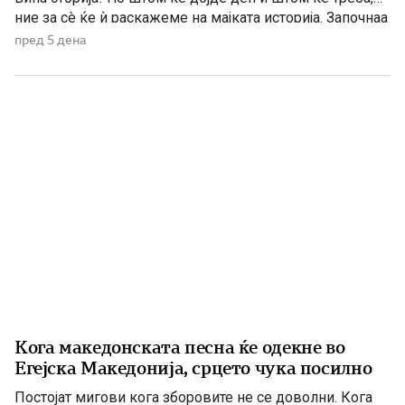
ние за сè ќе ѝ раскажеме на мајката историја. Започнаа
со раце гнасни на народот во душа да му џбараат, но
пред 5 дена
гневот беше толку нараснат, та […]
Кога македонската песна ќе одекне во
Егејска Македонија, срцето чука посилно
Постојат мигови кога зборовите не се доволни. Кога