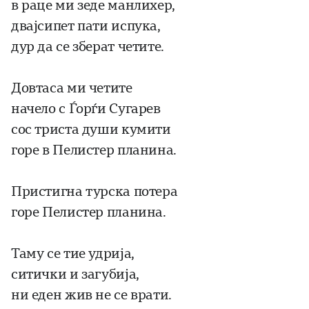
в раце ми зеде манлихер,
двајсипет пати испука,
дур да се зберат четите.
Довтаса ми четите
начело с Ѓорѓи Сугарев
сос триста души кумити
горе в Пелистер планина.
Пристигна турска потера
гope Пелистер планина.
Таму се тие удрија,
ситички и загубија,
ни еден жив не се врати.