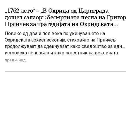
„1762 лето“ – „В Охрида од Цариграда
дошел салаор“: бесмртната песна на Григор
Прличев за трагедијата на Охридската
архиепископија
Повеќе од два и пол века по укинувањето на
Охридската архиепископија, стиховите на Прличев
продолжуваат да одекнуваат како сведоштво за една
историска неправда и како потсетник на вековната
борба за зачувување на духовниот и националниот
пред 4 нед.
идентитет. Токму затоа „1762 лето“ не е само песна за
минатото, туку и порака до идните поколенија дека
народот кој […]