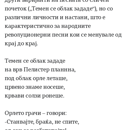
почеток („Темен се облак зададе“), но со
различни личности и настани, што е
карактеристично за народните
револуционерни песни кои се менувале од
крај до крај.
Темен се облак зададе
на врв Пелистер планнна,
под облак орле леташе,
црвено знаме носеше,
крвави солзи ронеше.
Орлето грачи – говори:
-Станвајте, браќа, не спите,