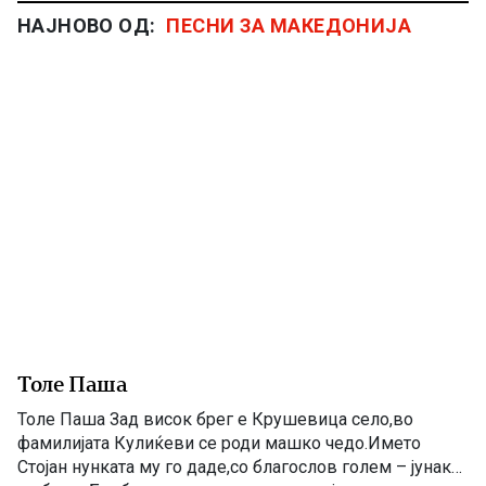
НАЈНОВО ОД:
ПЕСНИ ЗА МАКЕДОНИЈА
Толе Паша
Толе Паша Зад висок брег е Крушевица село,во
фамилијата Кулиќеви се роди машко чедо.Името
Стојан нунката му го даде,со благослов голем – јунак