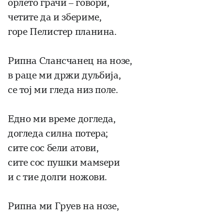
орлето грачи – говори,
четите да и збериме,
гope Пелистер планина.
Рипна Слансчанец на нозе,
в paцe ми држи дуљбија,
се тој ми гледа низ поле.
Едно ми време догледа,
догледа силна потера;
сите сос бели атови,
сите сос пушки мамѕери
и с тие долги ножови.
Рипна ми Груев на нозе,