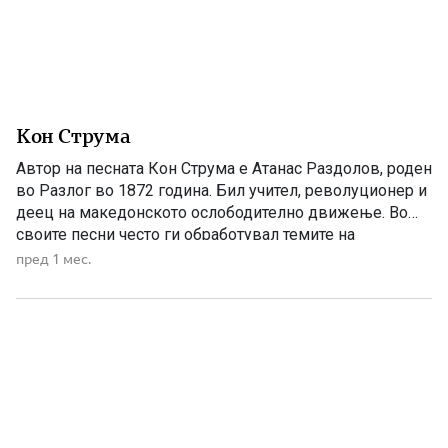
Кон Струма
Автор на песната Кон Струма е Атанас Раздолов, роден
во Разлог во 1872 година. Бил учител, револуционер и
деец на македонското ослободително движење. Во
своите песни често ги обработувал темите на
слободата, националното будење и страдањата на
пред 1 мес.
Македонците под туѓа власт. Неговото творештво
претставува значаен дел од македонската
револуционерна и родољубива поезија од крајот на […]