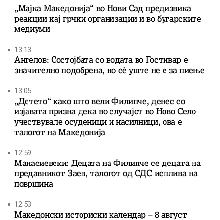
„Мајка Македонија“ во Нови Сад предизвика
реакции кај грчки организации и во бугарските
медиуми
13:13
Ангелов: Состојбата со водата во Гостивар е
значително подобрена, но сè уште не е за пиење
13:05
„Детето“ како што вели Филипче, денес со
изјавата призна дека во случајот во Ново Село
учествувале осуденици и насилници, ова е
талогот на Македонија
12:59
Манасиевски: Децата на Филипче се децата на
предавникот Заев, талогот од СДС исплива на
површина
12:53
Македонски историски календар – 8 август