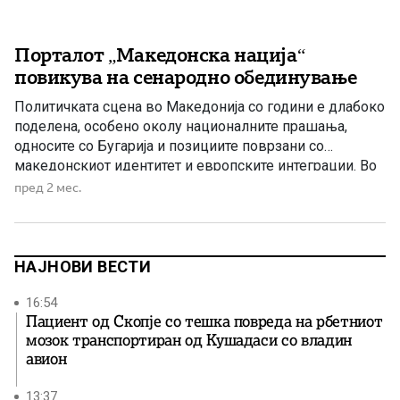
Порталот „Македонска нација“
повикува на сенародно обединување
Политичката сцена во Македонија со години е длабоко
поделена, особено околу националните прашања,
односите со Бугарија и позициите поврзани со
македонскиот идентитет и европските интеграции. Во
такви околности, сè почесто во јавноста се отвора
пред 2 мес.
прашањето: ако постои можност за пошироко народно
и национално обединување околу клучните државни
интереси, зошто СДС упорно го избегнува тоа?
Премиерот […]
НАЈНОВИ ВЕСТИ
16:54
Пациент од Скопје со тешка повреда на рбетниот
мозок транспортиран од Кушадаси со владин
авион
13:37