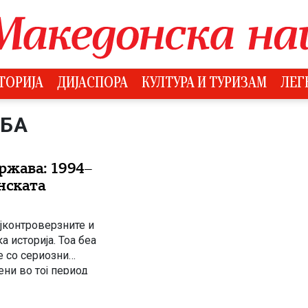
ТОРИЈА
ДИЈАСПОРА
КУЛТУРА И ТУРИЗАМ
ЛЕГ
ДБА
ржава: 1994–
нската
ајконтроверзните и
 историја. Тоа беа
е со сериозни
ни во тој период
омскиот развој и