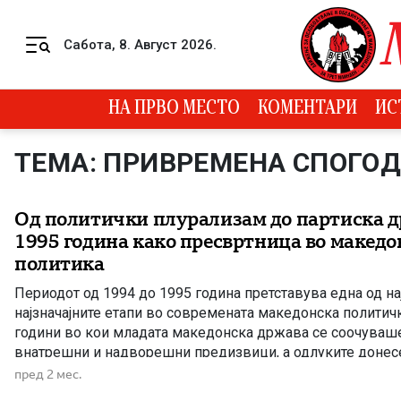
Skip to content
Сабота, 8. Август 2026.
Menu
НА ПРВО МЕСТО
КОМЕНТАРИ
ИС
ТЕМА: ПРИВРЕМЕНА СПОГО
Од политички плурализам до партиска д
1995 година како пресвртница во македо
политика
Периодот од 1994 до 1995 година претставува една од н
најзначајните етапи во современата македонска политичка
години во кои младата македонска држава се соочуваш
внатрешни и надворешни предизвици, а одлуките донесе
оставија трајни последици врз политичкиот систем, екон
пред 2 мес.
националната политика. 1994 година – изборен […]