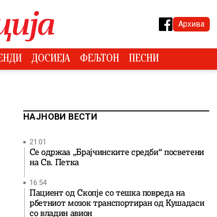
Архива
ЕНДИ
ДОСИЕЈА
ФЕЉТОН
ПЕСНИ
НАЈНОВИ ВЕСТИ
21:01
Се одржаа „Брајчинските средби“ посветени
на Св. Петка
16:54
Пациент од Скопје со тешка повреда на
рбетниот мозок транспортиран од Кушадаси
со владин авион