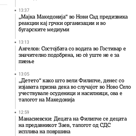
13:37
„Мајка Македонија“ во Нови Сад предизвика
реакции кај грчки организации и во
бугарските медиуми
13:13
Ангелов: Состојбата со водата во Гостивар е
значително подобрена, но сè уште не е за
пиење
13:05
„Детето“ како што вели Филипче, денес со
изјавата призна дека во случајот во Ново Село
учествувале осуденици и насилници, ова е
талогот на Македонија
12:59
Манасиевски: Децата на Филипче се децата
на предавникот Заев, талогот од СДС
исплива на површина