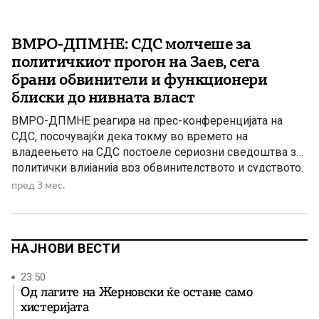
ВМРО-ДПМНЕ: СДС молчеше за
политичкиот прогон на Заев, сега
брани обвинители и функционери
блиски до нивната власт
ВМРО-ДПМНЕ реагира на прес-конференцијата на
СДС, посочувајќи дека токму во времето на
владеењето на СДС постоеле сериозни сведоштва за
политички влијанија врз обвинителството и судството.
Според партијата, обвинителката Лејла Кадриу од
пред 3 мес.
поранешното СЈО јавно сведочела дека Зоран Заев и
Радмила Шеќеринска навечер оделе во канцелариите
на СЈО и на обвинителите Ленче Ристовска, Гаврил
Бубевски, Фатиме […]
НАЈНОВИ ВЕСТИ
23:50
Од лагите на Жерновски ќе остане само
хистеријата