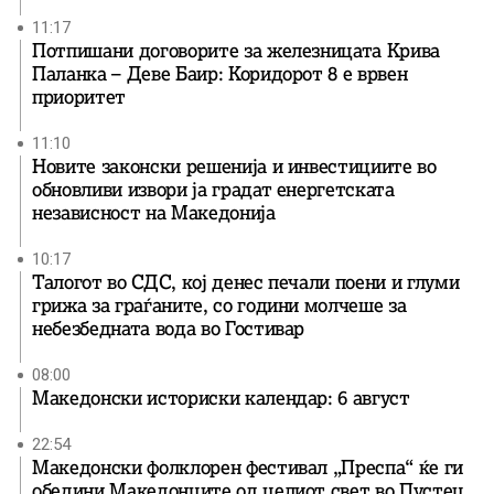
11:17
Потпишани договорите за железницата Крива
Паланка – Деве Баир: Коридорот 8 е врвен
приоритет
11:10
Новите законски решенија и инвестициите во
обновливи извори ја градат енергетската
независност на Македонија
10:17
Талогот во СДС, кој денес печали поени и глуми
грижа за граѓаните, со години молчеше за
небезбедната вода во Гостивар
08:00
Македонски историски календар: 6 август
22:54
Македонски фолклорен фестивал „Преспа“ ќе ги
обедини Македонците од целиот свет во Пустец