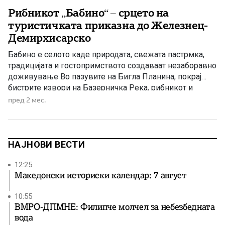
Рибникот „Бабино“ – срцето на
туристичката приказна до Железнец-
Демирхисарско
Бабино е селото каде природата, свежата пастрмка,
традицијата и гостопримството создаваат незаборавно
доживување Во пазувите на Бигла Планина, покрај
бистрите извори на Базерничка Река, рибникот и
ресторанот „Бабино“ се вистински туристички бисер на
пред 2 мес.
Демирхисарско – место каде посетителите уживаат во
свежа пастрмка, македонски специјалитети,
недопрена природа и гостопримство што долго се
памети. Постојат места кои […]
НАЈНОВИ ВЕСТИ
12:25
Македонски историски календар: 7 август
10:55
ВМРО-ДПМНЕ: Филипче молчел за небезбедната
вода