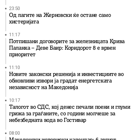
23:50
Од лагите на Жерновски ќе остане само
хистеријата
11:17
Потпишани договорите за железницата Крива
Паланка – Деве Баир: Коридорот 8 е врвен
приоритет
11:10
Новите законски решенија и инвестициите во
обновливи извори ја градат енергетската
независност на Македонија
10:17
Талогот во СДС, кој денес печали поени и глуми
грижа за граѓаните, со години молчеше за
небезбедната вода во Гостивар
08:00
Македонски историски календар: 6 август