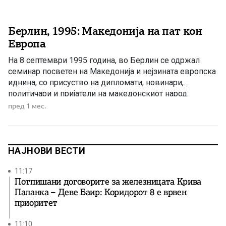
Берлин, 1995: Македонија на пат кон
Европа
На 8 септември 1995 година, во Берлин се одржал
семинар посветен на Македонија и нејзината европска
иднина, со присуство на дипломати, новинари,
политичари и пријатели на македонскиот народ.
Архивски документ од Берлин, 1995 година Во
пред 1 мес.
преполната сала на Ратхаус Шенеберг, седиштето на
поранешната Берлинска влада, на 8 септември 1995
година се одржал семинар на тема […]
НАЈНОВИ ВЕСТИ
11:17
Потпишани договорите за железницата Крива
Паланка – Деве Баир: Коридорот 8 е врвен
приоритет
11:10