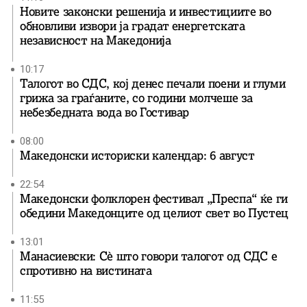
Новите законски решенија и инвестициите во
обновливи извори ја градат енергетската
независност на Македонија
10:17
Талогот во СДС, кој денес печали поени и глуми
грижа за граѓаните, со години молчеше за
небезбедната вода во Гостивар
08:00
Македонски историски календар: 6 август
22:54
Македонски фолклорен фестивал „Преспа“ ќе ги
обедини Македонците од целиот свет во Пустец
13:01
Манасиевски: Сè што говори талогот од СДС е
спротивно на вистината
11:55