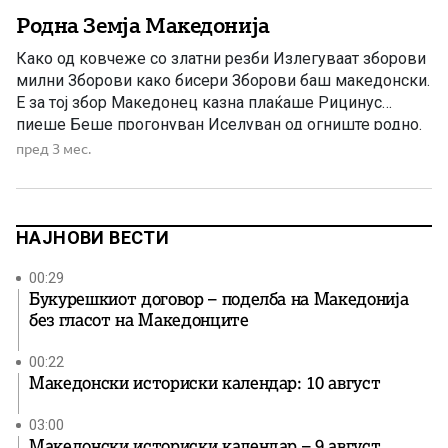
Родна Земја Македонија
Како од ковчеже со златни резби Излегуваат зборови
милни Зборови како бисери Зборови баш македонски.
Е за тој збор Македонец казна плаќаше Рицинус
пиеше Беше прогонуван Иселуван од огниште родно.
Има ли нешто полошо од тоа? Да те истераат, да ти
пред 3 мес.
забранат име, јазик Да те обезличат. Заарем ние не сме
луѓе зарем не треба […]
НАЈНОВИ ВЕСТИ
00:29
Букурешкиот договор – поделба на Македонија
без гласот на Македонците
00:22
Македонски историски календар: 10 август
03:00
Македонски историски календар – 9 август