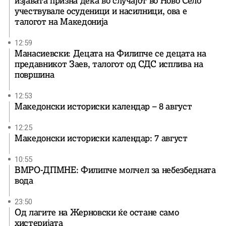
изјавата призна дека во случајот во Ново Село
учествувале осуденици и насилници, ова е
талогот на Македонија
12:59
Манасиевски: Децата на Филипче се децата на
предавникот Заев, талогот од СДС исплива на
површина
12:53
Македонски историски календар – 8 август
12:25
Македонски историски календар: 7 август
10:55
ВМРО-ДПМНЕ: Филипче молчел за небезбедната
вода
23:50
Од лагите на Жерновски ќе остане само
хистеријата