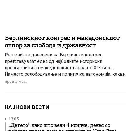
Берлинскиот конгрес и македонскиот
отпор за слобода и државност
Решенијата донесени на Берлински конгрес
претставуваат една од најболните историски
пресвртници за македонскиот народ во XIX век.
Наместо ослободување и политичка автономија, какви
што надежи се појавиле по Руско-турската војна и
пред 3 мес.
одредбите на Санстефанскиот мировен договор,
Македонија повторно останала под власта на
Отоманската империја. Големите европски сили, пред
сè Англија и Австро-Унгарија, стравувајќи од
НАЈНОВИ ВЕСТИ
засилување […]
13:05
„Детето“ како што вели Филипче, денес со