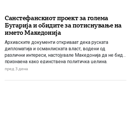
Санстефанскиот проект за голема
Бугарија и обидите за потиснување на
името Македонија
Архивските документи откриваат дека руската
дипломатија и османлиската власт, водени од
различни интереси, настојувале Македонија да не биде
признаена како единствена политичка целина.
Наместо нејзиното историско име, во службената
пред 3 дена
комуникација се наметнувала формулацијата „трите
вилаети“. Македонија во Санстефанскиот проект По
Руско-турската војна од 1877–1878 година, Русија ѝ го
наметнала на Османлиската Империја прелиминарниот
Санстефански договор, […]