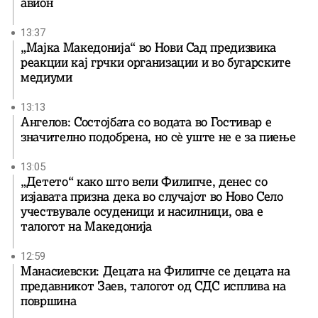
авион
13:37
„Мајка Македонија“ во Нови Сад предизвика
реакции кај грчки организации и во бугарските
медиуми
13:13
Ангелов: Состојбата со водата во Гостивар е
значително подобрена, но сè уште не е за пиење
13:05
„Детето“ како што вели Филипче, денес со
изјавата призна дека во случајот во Ново Село
учествувале осуденици и насилници, ова е
талогот на Македонија
12:59
Манасиевски: Децата на Филипче се децата на
предавникот Заев, талогот од СДС исплива на
површина