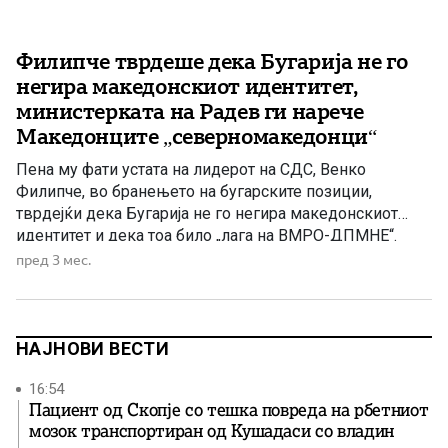
Филипче тврдеше дека Бугарија не го
негира македонскиот идентитет,
министерката на Радев ги нарече
Македонците „северномакедонци“
Пена му фати устата на лидерот на СДС, Венко
Филипче, во бранењето на бугарските позиции,
тврдејќи дека Бугарија не го негира македонскиот
идентитет и дека тоа било „лага на ВМРО-ДПМНЕ“.
Сепак, брзо пристигна демант токму од новата влада
пред 3 мес.
на Румен Радев, односно од бугарската министерка за
надворешни работи, која Македонците ги нарече
„северномакедонци“. Во меѓувреме, […]
НАЈНОВИ ВЕСТИ
16:54
Пациент од Скопје со тешка повреда на рбетниот
мозок транспортиран од Кушадаси со владин