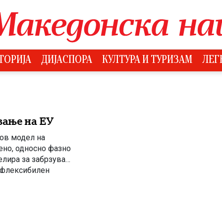
ТОРИЈА
ДИЈАСПОРА
КУЛТУРА И ТУРИЗАМ
ЛЕГ
ање на ЕУ
ов модел на
ено, односно фазно
елира за забрзување
пофлексибилен
ед формалното
ати најпрво […]