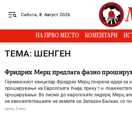
Skip to content
Сабота, 8. Август 2026.
Menu
НА ПРВО МЕСТО
КОМЕНТАРИ
ИС
ТЕМА: ШЕНГЕН
Фридрих Мерц предлага фазно проширув
Германскиот канцелар Фридрих Мерц покрена идеја за н
проширување на Европската Унија, преку т.н. повеќестеп
проширување. Во писмо до европските лидери, Мерц ап
на евроинтеграциите на земјите од Западен Балкан, со 
пристап што би овозможил конкретни придобивки и пр
пред 3 мес.
полноправно членство. Според оваа идеја, земјите кандид