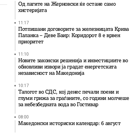
Од лагите на Жерновски ќе остане само
хистеријата
11:17
Потпишани договорите за железницата Крива
Паланка – Деве Баир: Коридорот 8 е врвен
приоритет
11:10
Новите законски решенија и инвестициите во
обновливи извори ја градат енергетската
независност на Македонија
10:17
Талогот во СДС, кој денес печали поени и
глуми грижа за граѓаните, со години молчеше
за небезбедната вода во Гостивар
08:00
Македонски историски календар: 6 август