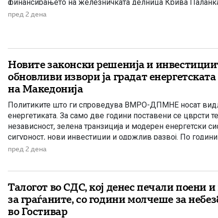
финансирањето на железничката делница Крива Паланка 
дел од Коридорот 8. На потпишувањето во Владата прис
пред 2 дена
Христијан Мицкоски, вицепремиерот и министер […]
Новите законски решенија и инвестиции
обновливи извори ја градат енергетската
на Македонија
Политиките што ги спроведува ВМРО-ДПМНЕ носат видл
енергетиката. За само две години поставени се цврсти т
независност, зелена транзиција и модерен енергетски си
сигурност, нови инвестиции и одржлив развој. По години 
Македонија има нов Закон за енергетика, усогласен со е
пред 2 дена
директиви, како и Интегриран […]
Талогот во СДС, кој денес печали поени 
за граѓаните, со години молчеше за небе
во Гостивар