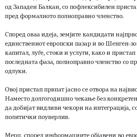
од Западен Балкан, со пофлексибилен прист
пред формалното полноправно членство.
Според оваа идеја, земјите кандидати најпрв
единствениот европски пазар и во Шенген-зо
капитал, луѓе, стоки и услуги, како и пристап
последната фаза, полноправно членство со пра
одлуки.
Овој пристап првпат јасно се отвора на најв
Наместо долгогодишно чекање без конкретен 
да добијат видливи чекори на интеграција, 
политички поуверлив.
Мерц, според информациите објавени во ев