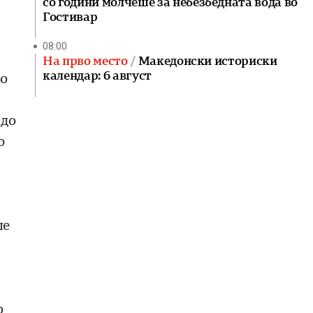
со години молчеше за небезбедната вода во
Гостивар
08:00
На прво место
Македонски историски
календар: 6 август
во
 до
о
ле
о