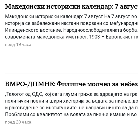
Македонски историски календар: 7 авгус
Македонски историски календар: 7 август На 7 август в
историја се забележани настани поврзани со меѓународн
Илинденското востание, Народноослободителната борба, 
современата македонска уметност. 1903 – Европскиот пе
Илинденското востание На 7 август 1903 година европска
пред 19 часа
добила првите поопширни вести за востанието што неко
избувнало […]
ВМРО-ДПМНЕ: Филипче молчел за небез
„Талогот од СДС, кој сега глуми грижа за здравјето на гра
политички поени и шири хистерија за водата за пиење, д
и раководеше со институциите, не направи ништо за да 
Проблеми со квалитетот на водата за пиење имаше и во
Филипче беше министер за здравство, […]
пред 20 часа