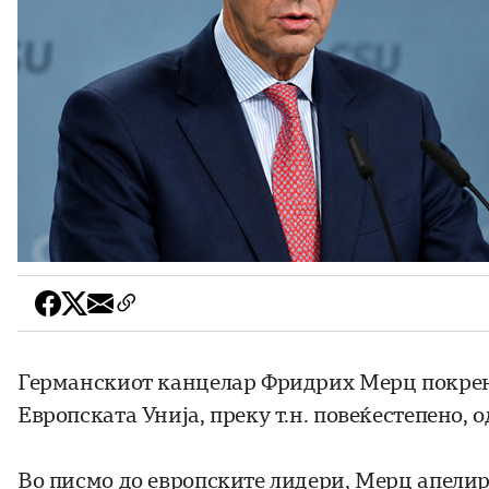
Германскиот канцелар Фридрих Мерц покрена
Европската Унија, преку т.н. повеќестепено,
Во писмо до европските лидери, Мерц апелир