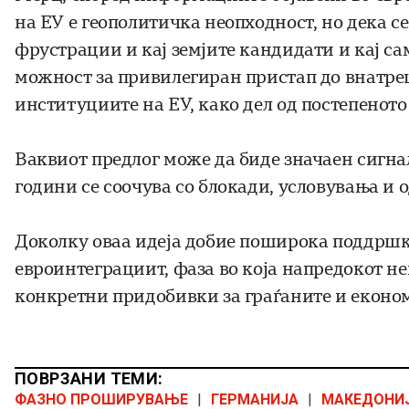
на ЕУ е геополитичка неопходност, но дека с
фрустрации и кај земјите кандидати и кај са
можност за привилегиран пристап до внатреш
институциите на ЕУ, како дел од постепенот
Ваквиот предлог може да биде значаен сигнал 
години се соочува со блокади, условувања и 
Доколку оваа идеја добие поширока поддршка
евроинтеграциит, фаза во која напредокот не
конкретни придобивки за граѓаните и економ
ПОВРЗАНИ ТЕМИ:
ФАЗНО ПРОШИРУВАЊЕ
|
ГЕРМАНИЈА
|
МАКЕДОНИ