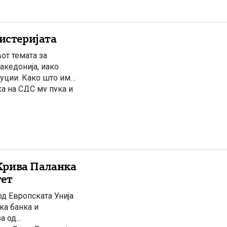
хистеријата
от темата за
акедонија, иако
уции. Како што им
ка на СДС му пука и
да го […]
Крива Паланка
тет
д Европската Унија
ка банка и
за од