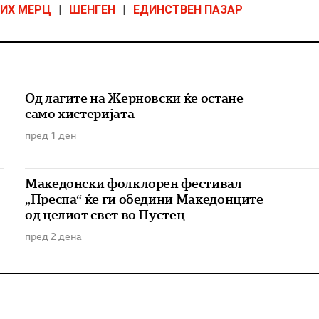
ИХ МЕРЦ
|
ШЕНГЕН
|
ЕДИНСТВЕН ПАЗАР
Од лагите на Жерновски ќе остане
само хистеријата
пред 1 ден
Македонски фолклорен фестивал
„Преспа“ ќе ги обедини Македонците
од целиот свет во Пустец
пред 2 дена