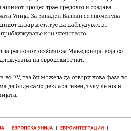
егашниот процес трае предолго и создава
мата Унија. За Западен Балкан се споменува
ниот пазар и статус на набљудувач во
о приближување кон членството.
за регионот, особено за Македонија, која со
одложувања на европскиот пат.
 во ЕУ, таа би можела да отвори нова фаза во
ма да биде само декларативен, туку ќе носи
ијата.
ЈА
|
ЕВРОПСКА УНИЈА
|
ЕВРОИНТЕГРАЦИИ
|