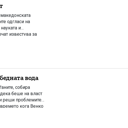
т
о македонската
ите одгласи на
науката и
чат известува за
та јавност ги
лку дена претходно
бедната вода
ѓаните, собира
одека беше на власт
ги реши проблемите.
 времето кога Венко