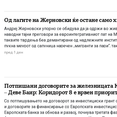
Од лагите на Жерновски ќе остане само 
Андреј Жерновски упорно се обидува да ја одржи во жив
наводни тајни преговори за евроинтегративниот пат на М
таквите тврдења беа демантирани од надлежните инстит
пукна меурот од сапуница наречен „мигранти за пари“, та
најновата конструкција – дека власта тајно се подготвува 
пред 1 ден
Потпишани договорите за железницата 
– Деве Баир: Коридорот 8 е врвен приори
Со потпишувањето на договорот за инвестициски грант о
и договорите за финансирање со Европската инвестицис
Европската банка за обнова и развој, почнува третата фа