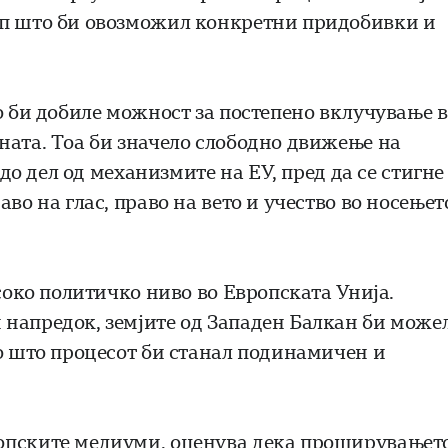
ап што би овозможил конкретни придобивки и
о би добиле можност за постепено вклучување 
ната. Тоа би значело слободно движење на
 до дел од механизмите на ЕУ, пред да се стигне
во на глас, право на вето и учество во носењет
исоко политичко ниво во Европската Унија.
напредок, земјите од Западен Балкан би може
со што процесот би станал подинамичен и
ропските медиуми, оценува дека проширувањет