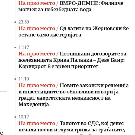
На прво место
ВМРО-ДПМНЕ: Филипче
молчел за небезбедната вода
23:50
На прво место
Од лагите на Жерновски ќе
остане само хистеријата
11:17
На прво место
Потпишани договорите за
железницата Крива Паланка – Деве Баир:
Коридорот 8 е врвен приоритет
11:10
На прво место
Новите законски решенија
и инвестициите во обновливи извори ја
градат енергетската независност на
Македонија
10:17
На прво место
Талогот во СДС, кој денес
печали поени и глуми грижа за граѓаните,
е