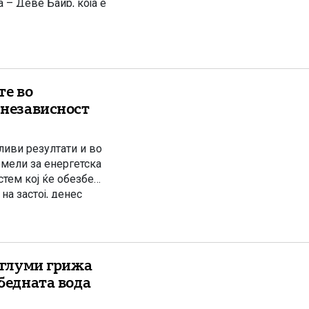
– Деве Баир, која е
уствуваа премиерот
те во
 независност
иви резултати и во
емели за енергетска
стем кој ќе обезбеди
на застој, денес
вропските
и глуми грижа
збедната вода