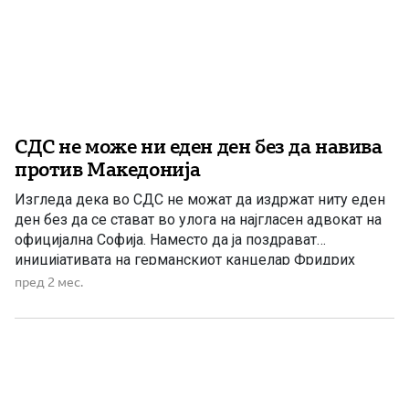
СДС не може ни еден ден без да навива
против Македонија
Изгледа дека во СДС не можат да издржат ниту еден
ден без да се стават во улога на најгласен адвокат на
официјална Софија. Наместо да ја поздрават
иницијативата на германскиот канцелар Фридрих
Мерц и францускиот претседател Емануел Макрон за
пред 2 мес.
нов пристап кон проширувањето на Европската Унија,
од СДС побрзаа да ја релативизираат и да ја […]