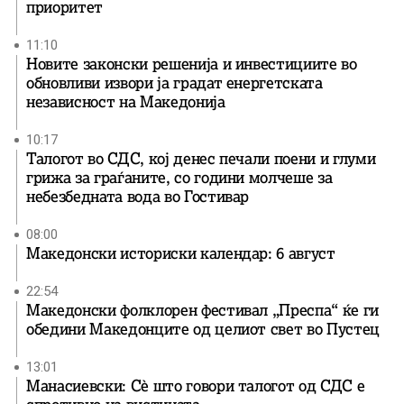
приоритет
11:10
Новите законски решенија и инвестициите во
обновливи извори ја градат енергетската
независност на Македонија
10:17
Талогот во СДС, кој денес печали поени и глуми
грижа за граѓаните, со години молчеше за
небезбедната вода во Гостивар
08:00
Македонски историски календар: 6 август
22:54
Македонски фолклорен фестивал „Преспа“ ќе ги
обедини Македонците од целиот свет во Пустец
13:01
Манасиевски: Сè што говори талогот од СДС е