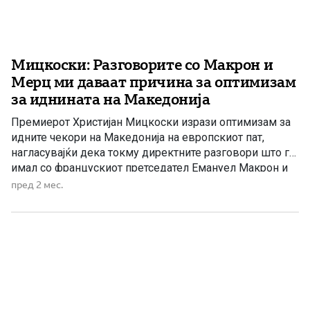
Мицкоски: Разговорите со Макрон и
Мерц ми даваат причина за оптимизам
за иднината на Македонија
Премиерот Христијан Мицкоски изрази оптимизам за
идните чекори на Македонија на европскиот пат,
нагласувајќи дека токму директните разговори што ги
имал со францускиот претседател Емануел Макрон и
германскиот канцелар Фридрих Мерц му даваат јасна
пред 2 мес.
слика за тоа што може да се очекува во наредниот
период. По завршувањето на Самитот ЕУ – Западен
Балкан во Тиват, […]