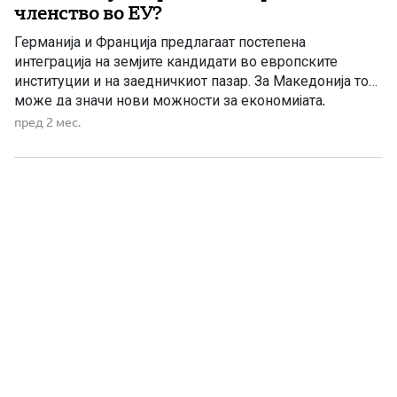
членство во ЕУ?
Германија и Франција предлагаат постепена
интеграција на земјите кандидати во европските
институции и на заедничкиот пазар. За Македонија тоа
може да значи нови можности за економијата,
инвестициите и политичкото позиционирање во
пред 2 мес.
Европа. Нов европски импулс за Западен Балкан
Германија и Франција, како две од највлијателните
држави во Европската Унија, подготвуваат нов
пристап кон интеграцијата на […]