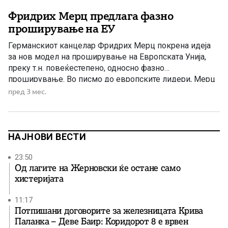
Фридрих Мерц предлага фазно
проширување на ЕУ
Германскиот канцелар Фридрих Мерц покрена идеја
за нов модел на проширување на Европската Унија,
преку т.н. повеќестепено, односно фазно
проширување. Во писмо до европските лидери, Мерц
апелира за забрзување на евроинтеграциите на
пред 3 мес.
земјите од Западен Балкан, со пофлексибилен пристап
што би овозможил конкретни придобивки и пред
формалното полноправно членство. Според оваа
идеја, земјите кандидати најпрво […]
НАЈНОВИ ВЕСТИ
23:50
Од лагите на Жерновски ќе остане само
хистеријата
11:17
Потпишани договорите за железницата Крива
Паланка – Деве Баир: Коридорот 8 е врвен