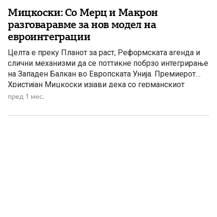
Мицкоски: Со Мерц и Макрон
разговаравме за нов модел на
евроинтеграции
Целта е преку Планот за раст, Реформската агенда и
слични механизми да се поттикне побрзо интегрирање
на Западен Балкан во Европската Унија. Премиерот
Христијан Мицкоски изјави дека со германскиот
канцелар Фридрих Мерц и францускиот претседател
пред 1 мес.
Емануел Макрон разговарале за нов модел на
интеграција на земјите од Западен Балкан во
Европската Унија. Според Мицкоски, сегашниот модел
[…]