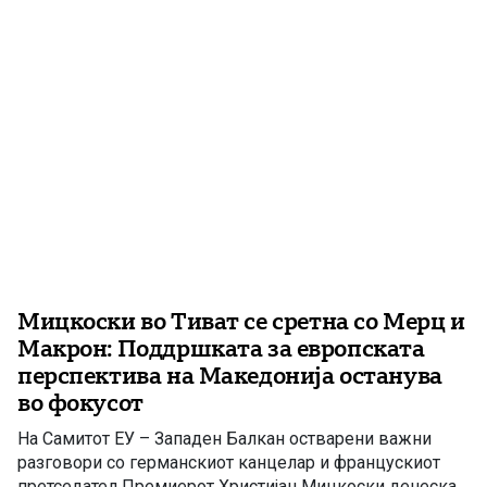
во Тиват, нагласувајќи дека европските партнери
покажуваат разбирање за ставовите […]
Мицкоски во Тиват се сретна со Мерц и
Макрон: Поддршката за европската
перспектива на Македонија останува
во фокусот
На Самитот ЕУ – Западен Балкан остварени важни
разговори со германскиот канцелар и францускиот
претседател Премиерот Христијан Мицкоски денеска