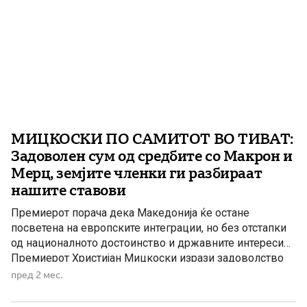
МИЦКОСКИ ПО САМИТОТ ВО ТИВАТ:
Задоволен сум од средбите со Макрон и
Мерц, земјите членки ги разбираат
нашите ставови
Премиерот порача дека Македонија ќе остане
посветена на европските интеграции, но без отстапки
од националното достоинство и државните интереси
Премиерот Христијан Мицкоски изрази задоволство
од средбите со францускиот претседател Емануел
пред 2 мес.
Макрон и германскиот канцелар Фридрих Мерц,
одржани во рамките на Самитот ЕУ – Западен Балкан