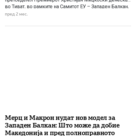
во Тиват, во рамките на Самитот ЕУ – Западен Балкан,
оствари средби со германскиот канцелар Фридрих
пред 2 мес.
Мерц и со францускиот претседател Емануел Макрон,
при што во фокусот на разговорите беа европската
иднина на регионот, предизвиците со […]
Мерц и Макрон нудат нов модел за
Западен Балкан: Што може да добие
Македонија и пред полноправното