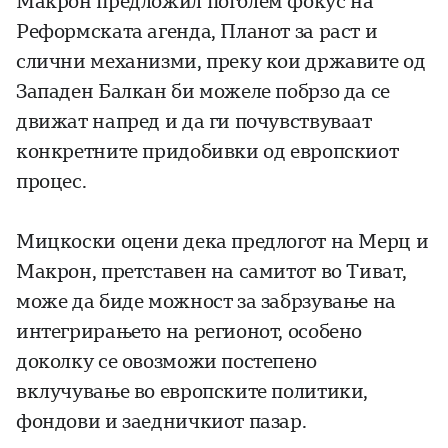
Макрон предложил поголем фокус на
Реформската агенда, Планот за раст и
слични механизми, преку кои државите од
Западен Балкан би можеле побрзо да се
движат напред и да ги почувствуваат
конкретните придобивки од европскиот
процес.
Мицкоски оцени дека предлогот на Мерц и
Макрон, претставен на самитот во Тиват,
може да биде можност за забрзување на
интегрирањето на регионот, особено
доколку се овозможи постепено
вклучување во европските политики,
фондови и заедничкиот пазар.