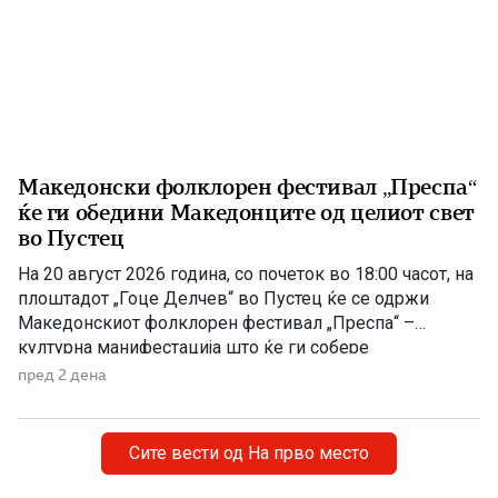
Македонски фолклорен фестивал „Преспа“
ќе ги обедини Македонците од целиот свет
во Пустец
На 20 август 2026 година, со почеток во 18:00 часот, на
плоштадот „Гоце Делчев“ во Пустец ќе се одржи
Македонскиот фолклорен фестивал „Преспа“ –
културна манифестација што ќе ги собере
Македонците од Македонија, Албанија и дијаспората во
пред 2 дена
чест на македонската традиција, песна и оро.
Фестивалот ќе биде можност за промоција на богатото
македонско културно наследство […]
Сите вести од На прво место