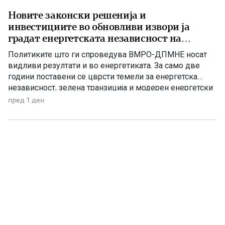
Новите законски решенија и
инвестициите во обновливи извори ја
градат енергетската независност на
Македонија
Политиките што ги спроведува ВМРО-ДПМНЕ носат
видливи резултати и во енергетиката. За само две
години поставени се цврсти темели за енергетска
независност, зелена транзиција и модерен енергетски
систем кој ќе обезбеди сигурност, нови инвестиции и
пред 1 ден
одржлив развој. По години на застој, денес Македонија
има нов Закон за енергетика, усогласен со европските
директиви, како и Интегриран […]