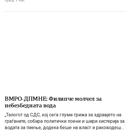
печат известува за Илинденското востание На 7 август
1903 година европската јавност ги добила првите
поопширни вести за востанието што неколку дена
претходно избувнало […]
ВМРО-ДПМНЕ: Филипче молчел за
небезбедната вода
„Талогот од СДС, кој сега глуми грижа за здравјето на
граѓаните, собира политички поени и шири хистерија за
водата за пиење, додека беше на власт и раководеше