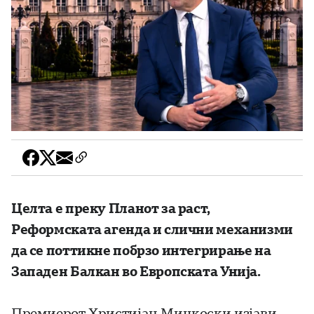
Целта е преку Планот за раст,
Реформската агенда и слични механизми
да се поттикне побрзо интегрирање на
Западен Балкан во Европската Унија.
Премиерот Христијан Мицкоски изјави