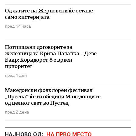
Од лагите на Жерновски ќе остане
само хистеријата
пред 14 часа
Потпишани договорите за
железницата Крива Паланка – Деве
Баир: Коридорот 8 е врвен
приоритет
пред 1 ден
Македонски фолклорен фестивал
„Преспа“ ќе ги обедини Македонците
од целиот свет во Пустец
пред 2 дена
НАЈНОВО ОД:
НА ПРВО МЕСТО