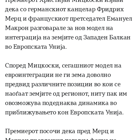
дека со германскиот канцелар Фридрих
Мерц и францускиот претседател Емануел
Макрон разговарале за нов модел на
интеграција на земјите од Западен Балкан
во Европската Унија.
Според Мицкоски, сегашниот модел на
евроинтеграции не ги зема доволно
предвид различните позиции во кои се
наоѓаат земјите од регионот, ниту пак им
овозможува подеднаква динамика во
приближувањето кон Европската Унија.
Премиерот посочи дека пред Мерц и