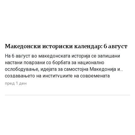
Македонски историски календар: 6 август
На 6 август во македонската историја се запишани
настани поврзани со борбата за национално
ослободување, идејата за самостојна Македонија и
создавањето на институциите на современата
македонска држава. 1875 – Роден е Григорие Хаџи
пред 1 ден
Ташковиќ На 6 август 1875 година во Воден е роден
Григорие Хаџи Ташковиќ – македонски револуционер,
публицист, книжевник и еден од предводниците […]