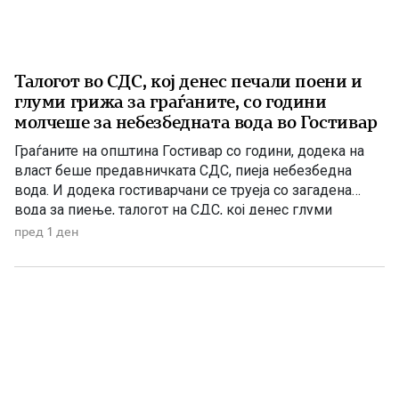
Талогот во СДС, кој денес печали поени и
глуми грижа за граѓаните, со години
молчеше за небезбедната вода во Гостивар
Граѓаните на општина Гостивар со години, додека на
власт беше предавничката СДС, пиеја небезбедна
вода. И додека гостиварчани се труеја со загадена
вода за пиење, талогот на СДС, кој денес глуми
загриженост, само за да ќари некој беден политички
пред 1 ден
поен, со години молчеа. Иако тогаш направените
анализи, во повеќе наврати во гостиварскиот
водовод, утврдија небезбедна […]