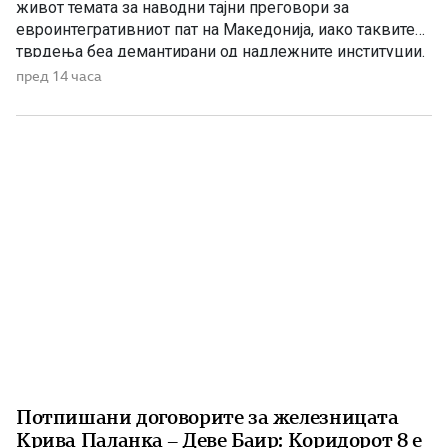
живот темата за наводни тајни преговори за
евроинтегративниот пат на Македонија, иако таквите
тврдења беа демантирани од надлежните институции.
Како што им пукна меурот од сапуница наречен
пред 14 часа
„мигранти за пари“, така на СДС му пука и најновата
конструкција – дека власта тајно се подготвува да го
[…]
Потпишани договорите за железницата
Крива Паланка – Деве Баир: Коридорот 8 е