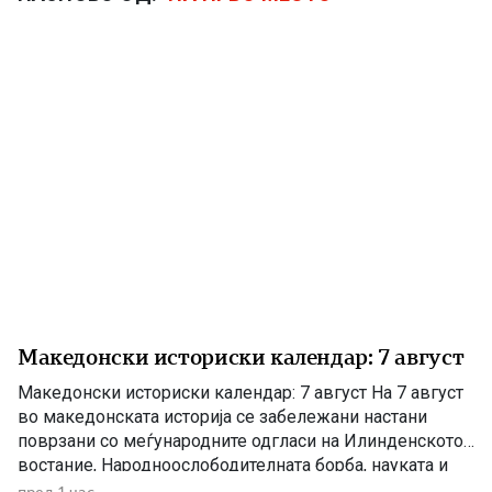
Македонски историски календар: 7 август
Македонски историски календар: 7 август На 7 август
во македонската историја се забележани настани
поврзани со меѓународните одгласи на Илинденското
востание, Народноослободителната борба, науката и
современата македонска уметност. 1903 – Европскиот
пред 1 час