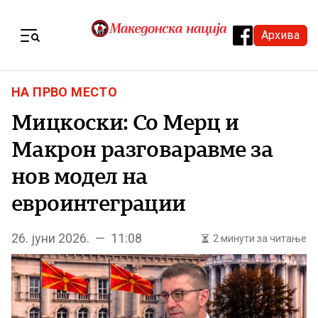
Skip to content
Архива
Menu
НА ПРВО МЕСТО
Мицкоски: Со Мерц и
Макрон разговаравме за
нов модел на
евроинтеграции
26. јуни 2026. — 11:08
2 минути за читање