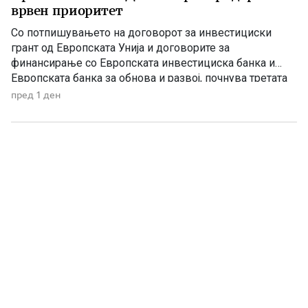
врвен приоритет
Со потпишувањето на договорот за инвестициски
грант од Европската Унија и договорите за
финансирање со Европската инвестициска банка и
Европската банка за обнова и развој, почнува третата
фаза од финансирањето на железничката делница
пред 1 ден
Крива Паланка – Деве Баир, која е дел од Коридорот
8. На потпишувањето во Владата присуствуваа
премиерот Христијан Мицкоски, вицепремиерот и
министер […]