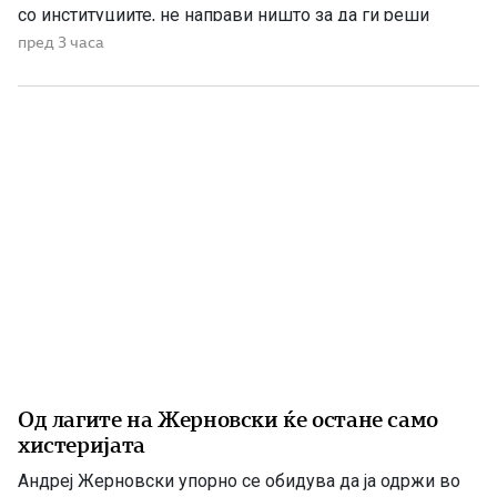
со институциите, не направи ништо за да ги реши
проблемите. Проблеми со квалитетот на водата за
пред 3 часа
пиење имаше и во времето кога Венко Филипче беше
министер за здравство, […]
Од лагите на Жерновски ќе остане само
хистеријата
Андреј Жерновски упорно се обидува да ја одржи во