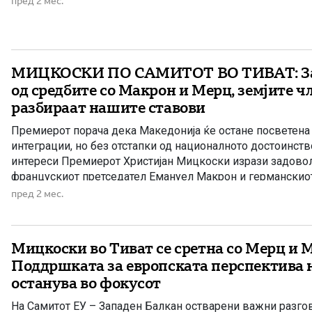
пред 2 мес.
МИЦКОСКИ ПО САМИТОТ ВО ТИВАТ: За
од средбите со Макрон и Мерц, земјите ч
разбираат нашите ставови
Премиерот порача дека Македонија ќе остане посветена
интеграции, но без отстапки од националното достоинст
интереси Премиерот Христијан Мицкоски изрази задовол
францускиот претседател Емануел Макрон и германскио
Мерц, одржани во рамките на Самитот ЕУ – Западен Балк
пред 2 мес.
нагласувајќи дека европските партнери покажуваат раз
[…]
Мицкоски во Тиват се сретна со Мерц и 
Поддршката за европската перспектива 
останува во фокусот
На Самитот ЕУ – Западен Балкан остварени важни разго