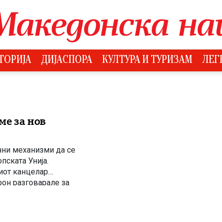
ТОРИЈА
ДИЈАСПОРА
КУЛТУРА И ТУРИЗАМ
ЛЕГ
ме за нов
чни механизми да се
пската Унија.
иот канцелар
он разговарале за
о Европската Унија.