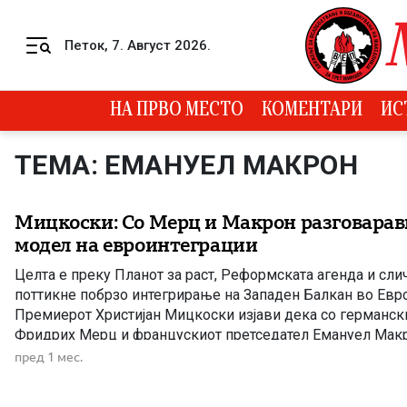
Skip to content
Петок, 7. Август 2026.
Menu
НА ПРВО МЕСТО
КОМЕНТАРИ
ИС
ТЕМА: ЕМАНУЕЛ МАКРОН
Мицкоски: Со Мерц и Макрон разговарав
модел на евроинтеграции
Целта е преку Планот за раст, Реформската агенда и сли
поттикне побрзо интегрирање на Западен Балкан во Евро
Премиерот Христијан Мицкоски изјави дека со германск
Фридрих Мерц и францускиот претседател Емануел Макр
нов модел на интеграција на земјите од Западен Балкан в
пред 1 мес.
Според Мицкоски, сегашниот модел […]