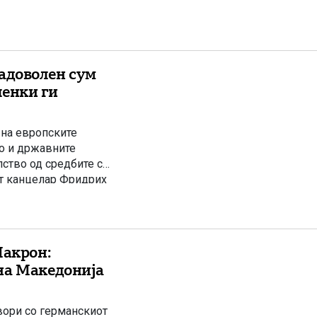
доволен сум
ленки ги
 на европските
во и државните
ство од средбите со
т канцелар Фридрих
ан во Тиват,
бирање за ставовите
Макрон:
на Македонија
вори со германскиот