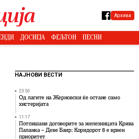
Архива
ЕНДИ
ДОСИЕЈА
ФЕЉТОН
ПЕСНИ
НАЈНОВИ ВЕСТИ
23:50
Од лагите на Жерновски ќе остане само
хистеријата
11:17
Потпишани договорите за железницата Крива
Паланка – Деве Баир: Коридорот 8 е врвен
приоритет