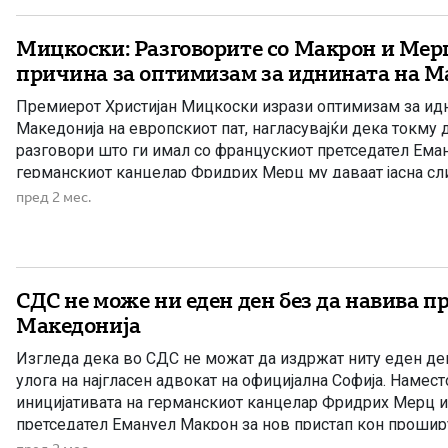
Мицкоски: Разговорите со Макрон и Мер
причина за оптимизам за иднината на М
Премиерот Христијан Мицкоски изрази оптимизам за идн
Македонија на европскиот пат, нагласувајќи дека токму 
разговори што ги имал со францускиот претседател Ема
германскиот канцелар Фридрих Мерц му даваат јасна сл
да се очекува во наредниот период. По завршувањето н
пред 2 мес.
Западен Балкан во Тиват, […]
СДС не може ни еден ден без да навива п
Македонија
Изгледа дека во СДС не можат да издржат ниту еден ден
улога на најгласен адвокат на официјална Софија. Намест
иницијативата на германскиот канцелар Фридрих Мерц 
претседател Емануел Макрон за нов пристап кон проши
Европската Унија, од СДС побрзаа да ја релативизираат и д