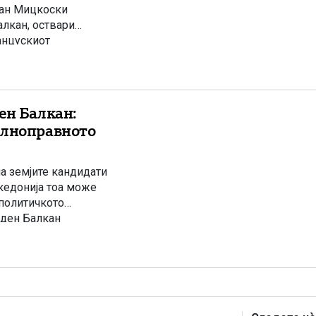
јан Мицкоски
алкан, оствари
анцускиот
говорите беа
ен Балкан:
олноправното
на земјите кандидати
акедонија тоа може
 политичкото
аден Балкан
ви во Европската