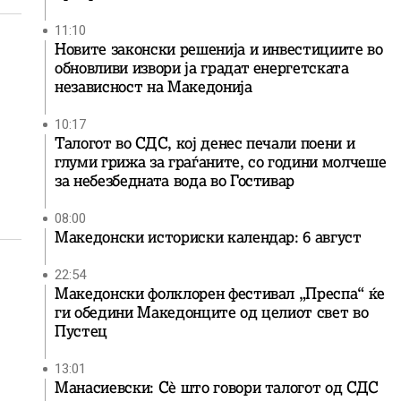
11:10
Новите законски решенија и инвестициите во
обновливи извори ја градат енергетската
независност на Македонија
10:17
Талогот во СДС, кој денес печали поени и
глуми грижа за граѓаните, со години молчеше
за небезбедната вода во Гостивар
08:00
Македонски историски календар: 6 август
22:54
Македонски фолклорен фестивал „Преспа“ ќе
ги обедини Македонците од целиот свет во
Пустец
13:01
Манасиевски: Сè што говори талогот од СДС