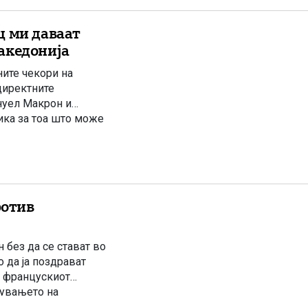
ц ми даваат
акедонија
ите чекори на
директните
нуел Макрон и
ика за тоа што може
а Самитот ЕУ –
ротив
 без да се стават во
о да ја поздрават
и францускиот
рувањето на
а ја […]