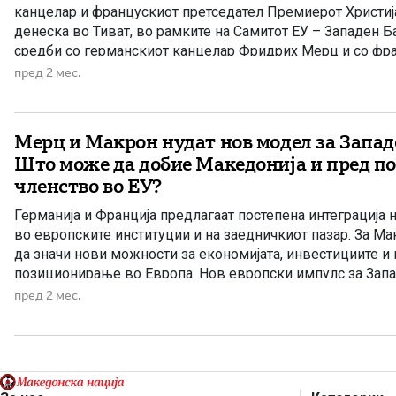
канцелар и францускиот претседател Премиерот Христи
денеска во Тиват, во рамките на Самитот ЕУ – Западен Б
средби со германскиот канцелар Фридрих Мерц и со фр
претседател Емануел Макрон, при што во фокусот на раз
пред 2 мес.
европската иднина на регионот, предизвиците со […]
Мерц и Макрон нудат нов модел за Запад
Што може да добие Македонија и пред п
членство во ЕУ?
Германија и Франција предлагаат постепена интеграција 
во европските институции и на заедничкиот пазар. За М
да значи нови можности за економијата, инвестициите и
позиционирање во Европа. Нов европски импулс за Зап
Германија и Франција, како две од највлијателните држа
пред 2 мес.
Унија, подготвуваат нов пристап кон интеграцијата на […]