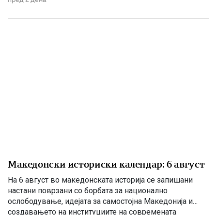
поен, со години молчеа. Иако тогаш направените
анализи, во повеќе наврати во гостиварскиот
водовод, утврдија небезбедна […]
Македонски историски календар: 6 август
На 6 август во македонската историја се запишани
настани поврзани со борбата за национално
ослободување, идејата за самостојна Македонија и
создавањето на институциите на современата