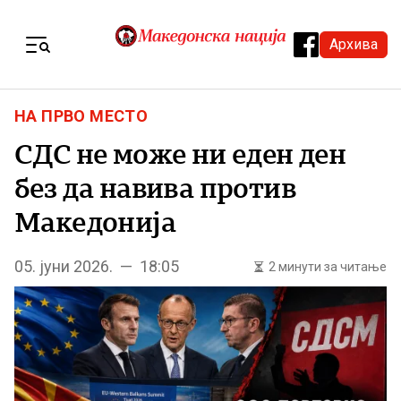
Skip to content
Архива
Menu
НА ПРВО МЕСТО
СДС не може ни еден ден
без да навива против
Македонија
05. јуни 2026. — 18:05
2 минути за читање