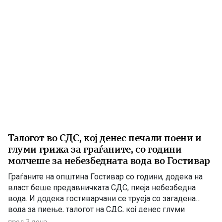
директиви, како и Интегриран […]
Талогот во СДС, кој денес печали поени и
глуми грижа за граѓаните, со години
молчеше за небезбедната вода во Гостивар
Граѓаните на општина Гостивар со години, додека на
власт беше предавничката СДС, пиеја небезбедна
вода. И додека гостиварчани се труеја со загадена
вода за пиење, талогот на СДС, кој денес глуми
загриженост, само за да ќари некој беден политички
пред 2 дена