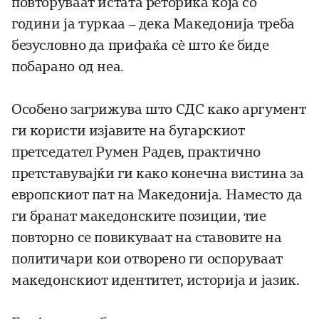
повторуваат истата реторика која со
години ја туркаа – дека Македонија треба
безусловно да прифаќа сè што ќе биде
побарано од неа.
Особено загрижува што СДС како аргумент
ги користи изјавите на бугарскиот
претседател Румен Радев, практично
претставувајќи ги како конечна вистина за
европскиот пат на Македонија. Наместо да
ги бранат македонските позиции, тие
повторно се повикуваат на ставовите на
политичари кои отворено ги оспоруваат
македонскиот идентитет, историја и јазик.