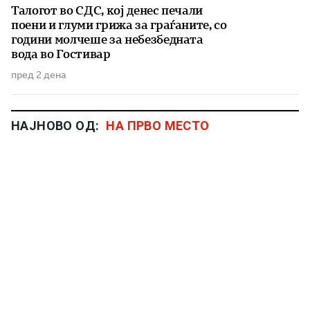
Талогот во СДС, кој денес печали
поени и глуми грижа за граѓаните, со
години молчеше за небезбедната
вода во Гостивар
пред 2 дена
НАЈНОВО ОД:
НА ПРВО МЕСТО