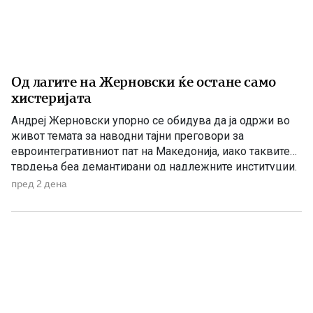
Од лагите на Жерновски ќе остане само
хистеријата
Андреј Жерновски упорно се обидува да ја одржи во
живот темата за наводни тајни преговори за
евроинтегративниот пат на Македонија, иако таквите
тврдења беа демантирани од надлежните институции.
Како што им пукна меурот од сапуница наречен
пред 2 дена
„мигранти за пари“, така на СДС му пука и најновата
конструкција – дека власта тајно се подготвува да го
[…]