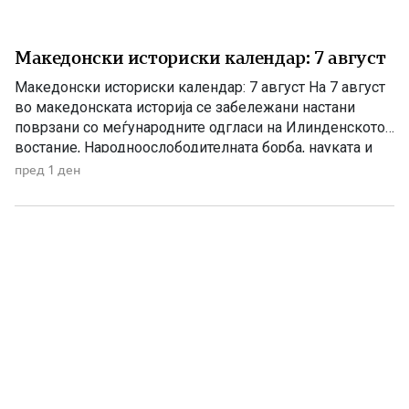
Македонски историски календар: 7 август
Македонски историски календар: 7 август На 7 август
во македонската историја се забележани настани
поврзани со меѓународните одгласи на Илинденското
востание, Народноослободителната борба, науката и
современата македонска уметност. 1903 – Европскиот
пред 1 ден
печат известува за Илинденското востание На 7 август
1903 година европската јавност ги добила првите
поопширни вести за востанието што неколку дена
претходно избувнало […]