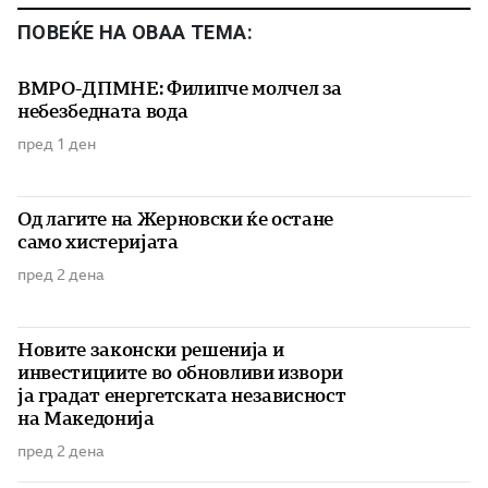
ПОВЕЌЕ НА ОВАА ТЕМА:
ВМРО-ДПМНЕ: Филипче молчел за
небезбедната вода
пред 1 ден
Од лагите на Жерновски ќе остане
само хистеријата
пред 2 дена
Новите законски решенија и
инвестициите во обновливи извори
ја градат енергетската независност
на Македонија
пред 2 дена