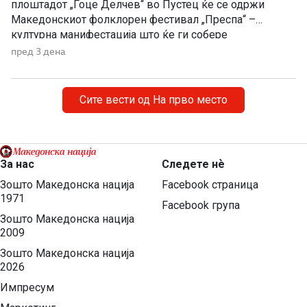
плоштадот „Гоце Делчев“ во Пустец ќе се одржи
Македонскиот фолклорен фестивал „Преспа“ –
културна манифестација што ќе ги собере
Македонците од Македонија, Албанија и дијаспората во
пред 3 дена
чест на македонската традиција, песна и оро.
Фестивалот ќе биде можност за промоција на богатото
македонско културно наследство […]
Сите вести од На прво место
За нас
Следете нѐ
Зошто Македонска нација
Facebook страница
1971
Facebook група
Зошто Македонска нација
2009
Зошто Македонска нација
2026
Импресум