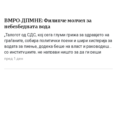
ВМРО-ДПМНЕ: Филипче молчел за
небезбедната вода
„Талогот од СДС, кој сега глуми грижа за здравјето на
граѓаните, собира политички поени и шири хистерија за
водата за пиење, додека беше на власт и раководеше
со институциите, не направи ништо за да ги реши
проблемите. Проблеми со квалитетот на водата за
пред 1 ден
пиење имаше и во времето кога Венко Филипче беше
министер за здравство, […]