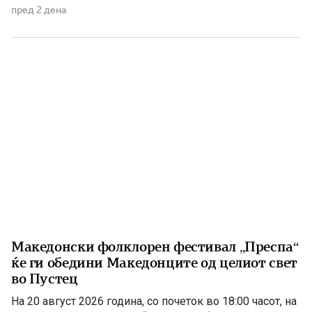
македонска држава. 1875 – Роден е Григорие Хаџи
пред 2 дена
Ташковиќ На 6 август 1875 година во Воден е роден
Григорие Хаџи Ташковиќ – македонски револуционер,
публицист, книжевник и еден од предводниците […]
Македонски фолклорен фестивал „Преспа“
ќе ги обедини Македонците од целиот свет
во Пустец
На 20 август 2026 година, со почеток во 18:00 часот, на