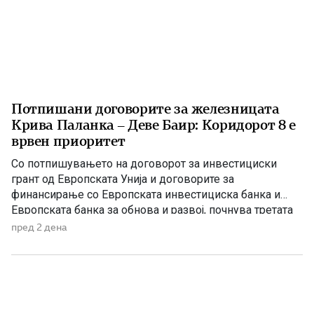
Потпишани договорите за железницата
Крива Паланка – Деве Баир: Коридорот 8 е
врвен приоритет
Со потпишувањето на договорот за инвестициски
грант од Европската Унија и договорите за
финансирање со Европската инвестициска банка и
Европската банка за обнова и развој, почнува третата
фаза од финансирањето на железничката делница
пред 2 дена
Крива Паланка – Деве Баир, која е дел од Коридорот
8. На потпишувањето во Владата присуствуваа
премиерот Христијан Мицкоски, вицепремиерот и
министер […]