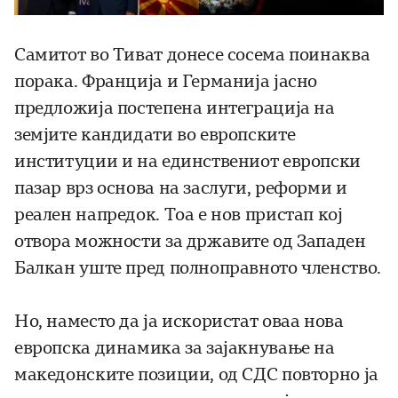
Самитот во Тиват донесе сосема поинаква
порака. Франција и Германија јасно
предложија постепена интеграција на
земјите кандидати во европските
институции и на единствениот европски
пазар врз основа на заслуги, реформи и
реален напредок. Тоа е нов пристап кој
отвора можности за државите од Западен
Балкан уште пред полноправното членство.
Но, наместо да ја искористат оваа нова
европска динамика за зајакнување на
македонските позиции, од СДС повторно ја