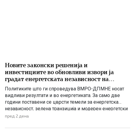
Новите законски решенија и
инвестициите во обновливи извори ја
градат енергетската независност на
Македонија
Политиките што ги спроведува ВМРО-ДПМНЕ носат
видливи резултати и во енергетиката. За само две
години поставени се цврсти темели за енергетска
независност, зелена транзиција и модерен енергетски
систем кој ќе обезбеди сигурност, нови инвестиции и
пред 2 дена
одржлив развој. По години на застој, денес Македонија
има нов Закон за енергетика, усогласен со европските