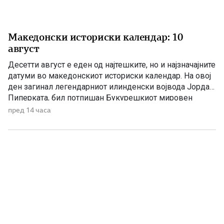
Македонски историски календар: 10
август
Десетти август е еден од најтешките, но и најзначајните
датуми во македонскиот историски календар. На овој
ден загинал легендарниот илинденски војвода Јордан
Пиперката, бил потпишан Букурешкиот мировен
договор со кој била запечатена поделбата на
пред 14 часа
Македонија, а во 1946 година биле донесени одлуки за
признавање на македонскиот народ и за културна
автономија во Пиринскиот дел на […]