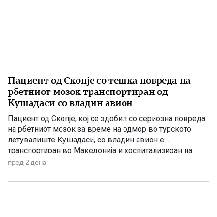
Пациент од Скопје со тешка повреда на
рбетниот мозок транспортиран од
Кушадаси со владин авион
Пациент од Скопје, кој се здобил со сериозна повреда
на рбетниот мозок за време на одмор во турското
летувалиште Кушадаси, со владин авион е
транспортиран во Македонија и хоспитализиран на
Универзитетската клиника за трауматологија,
пред 2 дена
ортопедски болести, анестезија, реанимација и
интензивно лекување (ТОАРИЛУЦ). Информацијата ја
соопшти директорот на Клиниката, д-р Игор
Мерџановски, кој наведе дека пациентот […]