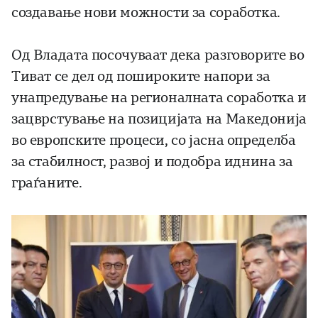
создавање нови можности за соработка.
Од Владата посочуваат дека разговорите во
Тиват се дел од пошироките напори за
унапредување на регионалната соработка и
зацврстување на позицијата на Македонија
во европските процеси, со јасна определба
за стабилност, развој и подобра иднина за
граѓаните.