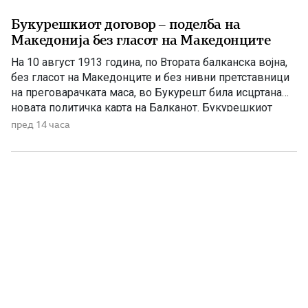
Букурешкиот договор – поделба на
Македонија без гласот на Македонците
На 10 август 1913 година, по Втората балканска војна,
без гласот на Македонците и без нивни претставници
на преговарачката маса, во Букурешт била исцртана
новата политичка карта на Балканот. Букурешкиот
договор претставува еден од најтешките настани во
пред 14 часа
поновата македонска историја. Со него Македонија
била поделена меѓу соседните балкански држави, а
македонскиот народ бил целосно исклучен […]