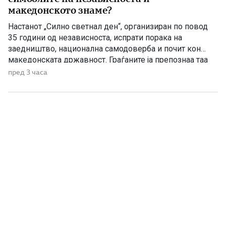
македонското знаме?
Настанот „Силно светнал ден“, организиран по повод
35 години од независноста, испрати порака на
заедништво, национална самодоверба и почит кон
македонската државност. Граѓаните ја препознаа таа
порака, додека Венко Филипче и неколкумината околу
пред 3 часа
него повторно се обидуваат да оцрнат проект што ги
истакнува македонската историја и национална
самобитност. Тоа веќе не изненадува. Станува збор за
[…]