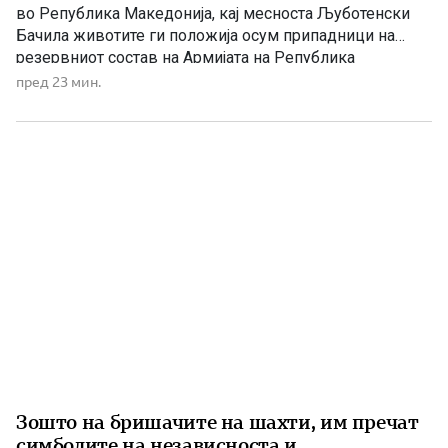
во Република Македонија, кај месноста Љуботенски
Бачила животите ги положија осум припадници на
резервниот состав на Армијата на Република
Македонија. Нивното загинување остана запишано
пред 23 мин.
како еден од најтрагичните настани во поновата
македонска историја и траен потсетник на жртвата
принесена во одбраната на државата. Во утринските […]
Зошто на бришачите на шахти, им пречат
симболите на независноста и