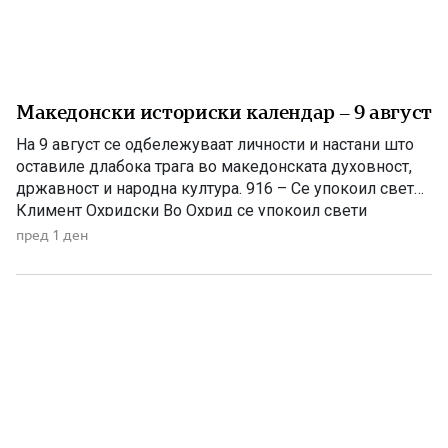
Македонски историски календар – 9 август
На 9 август се одбележуваат личности и настани што
оставиле длабока трага во македонската духовност,
државност и народна култура. 916 – Се упокоил свети
Климент Охридски Во Охрид се упокоил свети
Климент Охридски, еден од најзначајните ученици на
пред 1 ден
светите Кирил и Методиј, основоположник на
Охридската книжевна школа и патрон на
Македонската православна црква. Како просветител,
[…]