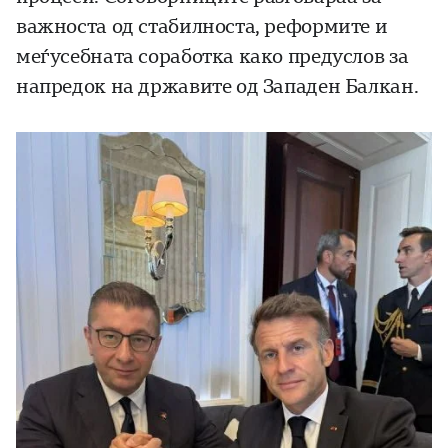
важноста од стабилноста, реформите и
меѓусебната соработка како предуслов за
напредок на државите од Западен Балкан.