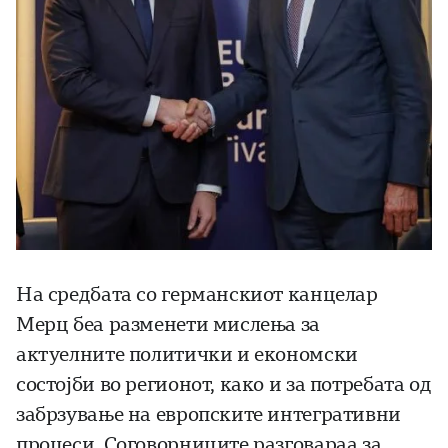
На средбата со германскиот канцелар
Мерц беа разменети мислења за
актуелните политички и економски
состојби во регионот, како и за потребата од
забрзување на европските интегративни
процеси. Соговорниците разговараа за