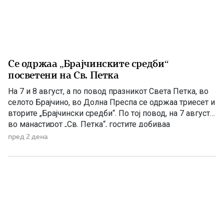
Се одржаа „Брајчинските средби“
посветени на Св. Петка
На 7 и 8 август, а по повод празникот Света Петка, во
селото Брајчино, во Долна Преспа се одржаа триесет и
вторите „Брајчински средби“. По тој повод, на 7 август,
во манастирот „Св. Петка“, гостите добиваа
манастирско гравче, а на 08 август ја прославија
пред 2 дена
селската слава Св Петка, на која гостите ги
забавуваше групата „Фонтара“ […]