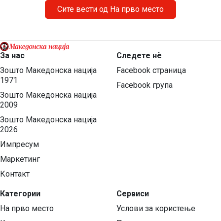
народ, неговото историско паметење и културен
Сите вести од На прво место
идентитет. Националниот совет на македонското […]
За нас
Следете нѐ
Зошто Македонска нација
Facebook страница
1971
Facebook група
Зошто Македонска нација
2009
Зошто Македонска нација
2026
Импресум
Маркетинг
Контакт
Категории
Сервиси
На прво место
Услови за користење