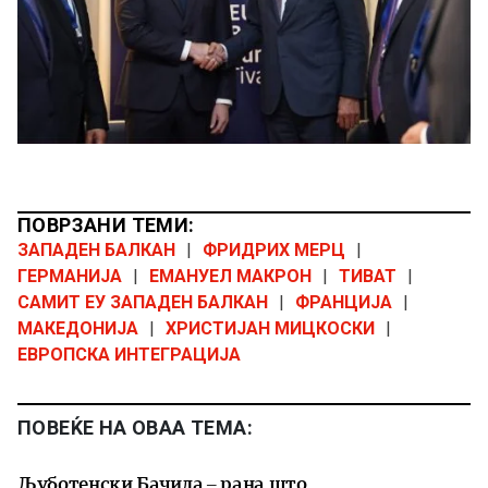
ПОВРЗАНИ ТЕМИ:
ЗАПАДЕН БАЛКАН
|
ФРИДРИХ МЕРЦ
|
ГЕРМАНИЈА
|
ЕМАНУЕЛ МАКРОН
|
ТИВАТ
|
САМИТ ЕУ ЗАПАДЕН БАЛКАН
|
ФРАНЦИЈА
|
МАКЕДОНИЈА
|
ХРИСТИЈАН МИЦКОСКИ
|
ЕВРОПСКА ИНТЕГРАЦИЈА
ПОВЕЌЕ НА ОВАА ТЕМА:
Љуботенски Бачила – рана што