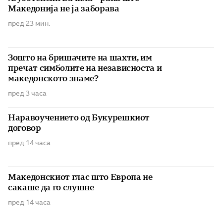
Македонија не ја заборава
пред 23 мин.
Зошто на бришачите на шахти, им
пречат симболите на независноста и
македонското знаме?
пред 3 часа
Наравоучението од Букурешкиот
договор
пред 14 часа
Македонскиот глас што Европа не
сакаше да го слушне
пред 14 часа