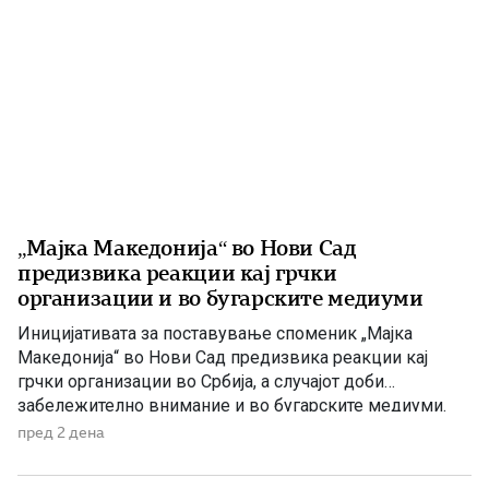
„Мајка Македонија“ во Нови Сад
предизвика реакции кај грчки
организации и во бугарските медиуми
Иницијативата за поставување споменик „Мајка
Македонија“ во Нови Сад предизвика реакции кај
грчки организации во Србија, а случајот доби
забележително внимание и во бугарските медиуми.
Македонскиот национален совет нагласува дека
пред 2 дена
споменикот нема политичка или територијална порака,
туку треба да биде траен симбол на македонскиот