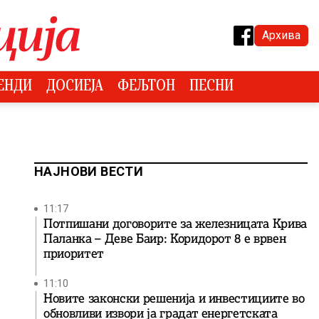
Архива
ЕНДИ
ДОСИЕЈА
ФЕЉТОН
ПЕСНИ
НАЈНОВИ ВЕСТИ
11:17
Потпишани договорите за железницата Крива
Паланка – Деве Баир: Коридорот 8 е врвен
приоритет
11:10
Новите законски решенија и инвестициите во
обновливи извори ја градат енергетската