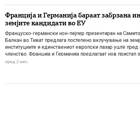
Франција и Германија бараат забрзана и
земјите кандидати во ЕУ
Француско-германски нон-пејпер презентиран на Самито
Балкан во Тиват предлага постепено вклучување на земј
институциите и единствениот европски пазар уште пред
членство. Франција и Германија предлагаат нов пристап 
европската интеграција на земјите кандидати, кој би ов
пред 2 мес.
вклучување во политиките, институциите и единствениот
Европската […]