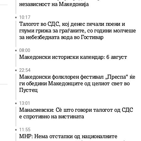
независност на Македонија
10:17
Талогот во СДС, кој денес печали поени и
глуми грижа за граѓаните, со години молчеше
за небезбедната вода во Гостивар
08:00
Македонски историски календар: 6 август
22:54
Македонски фолклорен фестивал „Преспа“ ќе
ги обедини Македонците од целиот свет во
Пустец
13:01
Манасиевски: Сè што говори талогот од СДС
е спротивно на вистината
11:55
МНР: Нема отстапки од националните