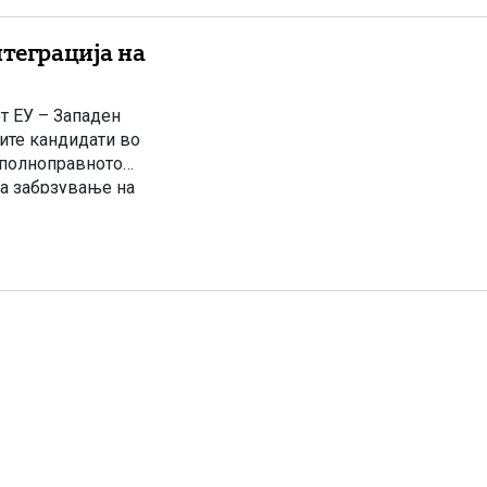
нтеграција на
т ЕУ – Западен
ите кандидати во
 полноправното
за забрзување на
озможил постепено
 европски пазар на