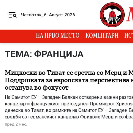
Skip to content
Четврток, 6. Август 2026.
Menu
НА ПРВО МЕСТО
КОМЕНТАРИ
ИС
ТЕМА: ФРАНЦИЈА
Мицкоски во Тиват се сретна со Мерц и 
Поддршката за европската перспектива 
останува во фокусот
На Самитот ЕУ – Западен Балкан остварени важни разго
канцелар и францускиот претседател Премиерот Христи
денеска во Тиват, во рамките на Самитот ЕУ – Западен Б
средби со германскиот канцелар Фридрих Мерц и со фр
претседател Емануел Макрон, при што во фокусот на раз
пред 2 мес.
европската иднина на регионот, предизвиците со […]