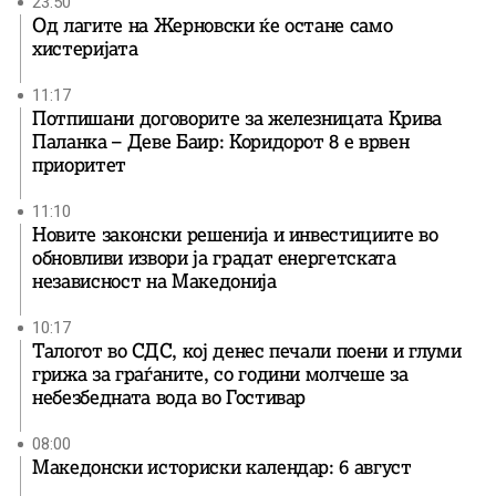
23:50
Од лагите на Жерновски ќе остане само
хистеријата
11:17
Потпишани договорите за железницата Крива
Паланка – Деве Баир: Коридорот 8 е врвен
приоритет
11:10
Новите законски решенија и инвестициите во
обновливи извори ја градат енергетската
независност на Македонија
10:17
Талогот во СДС, кој денес печали поени и глуми
грижа за граѓаните, со години молчеше за
небезбедната вода во Гостивар
08:00
Македонски историски календар: 6 август