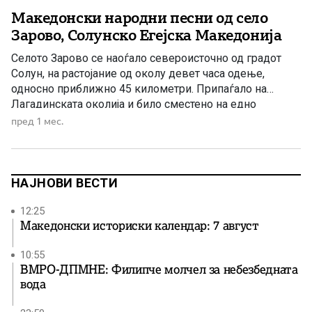
Македонски народни песни од село
Зарово, Солунско Егејска Македонија
Селото Зарово се наоѓало североисточно од градот
Солун, на растојание од околу девет часа одење,
односно приближно 45 километри. Припаѓало на
Лагадинската околија и било сместено на едно
извишување на Карадаг, односно Круша Планина. Се
пред 1 мес.
граничело со селата Негован, Богородица, Висока,
Берово и со реката Богдана. Богатата народна
традиција на ова македонско село била предизвик […]
НАЈНОВИ ВЕСТИ
12:25
Македонски историски календар: 7 август
10:55
ВМРО-ДПМНЕ: Филипче молчел за небезбедната
вода