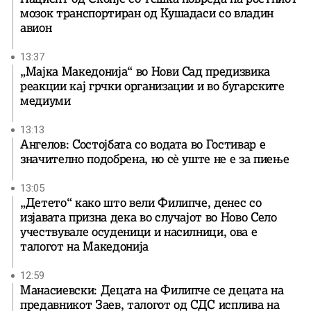
мозок транспортиран од Кушадаси со владин
авион
13:37
„Мајка Македонија“ во Нови Сад предизвика
реакции кај грчки организации и во бугарските
медиуми
13:13
Ангелов: Состојбата со водата во Гостивар е
значително подобрена, но сè уште не е за пиење
13:05
„Детето“ како што вели Филипче, денес со
изјавата призна дека во случајот во Ново Село
учествувале осуденици и насилници, ова е
талогот на Македонија
12:59
Манасиевски: Децата на Филипче се децата на
предавникот Заев, талогот од СДС исплива на