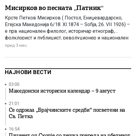
Мисирков во песната „Патник“
Крсте Петков Мисирков ( Постол, Ениџевардарско,
Егејска Македонија 6/18. XI.1874 – Sofija, 26. VII 1926) –
е прв национален филолог, историчар етнограф,
фолклорист и публицист, револуционер и национален
деец. Тој е најкомплетниот и најкомплесниот
пред 3 мес.
македонски славист, кодификатор на современиот
македонски литературен јазик и правопис, автор на
првата книга („За Македонцките работи“, 1903) и на
првото […]
НАЈНОВИ ВЕСТИ
03:00
Македонски историски календар – 9 август
21:01
Се одржаа „Брајчинските средби“ посветени на
Св. Петка
16:54
Пациент од Скопје со тешка повреда на рбетниот