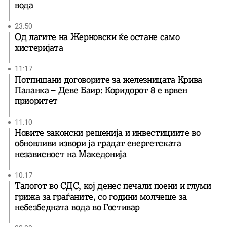
вода
23:50
Од лагите на Жерновски ќе остане само
хистеријата
11:17
Потпишани договорите за железницата Крива
Паланка – Деве Баир: Коридорот 8 е врвен
приоритет
11:10
Новите законски решенија и инвестициите во
обновливи извори ја градат енергетската
независност на Македонија
10:17
Талогот во СДС, кој денес печали поени и глуми
грижа за граѓаните, со години молчеше за
небезбедната вода во Гостивар