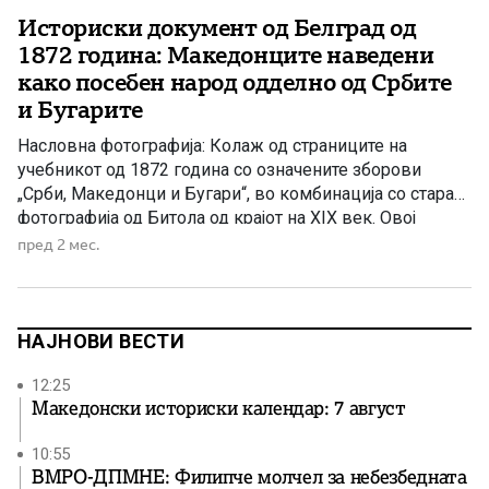
Историски документ од Белград од
1872 година: Македонците наведени
како посебен народ одделно од Србите
и Бугарите
Насловна фотографија: Колаж од страниците на
учебникот од 1872 година со означените зборови
„Срби, Македонци и Бугари“, во комбинација со стара
фотографија од Битола од крајот на XIX век. Овој
документ од XIX век вреди да го прочитаат Румен
пред 2 мес.
Радев, Венко Филипче, но и членовите на македонско-
бугарската историска комисија – можеби архивските
извори ќе им […]
НАЈНОВИ ВЕСТИ
12:25
Македонски историски календар: 7 август
10:55
ВМРО-ДПМНЕ: Филипче молчел за небезбедната