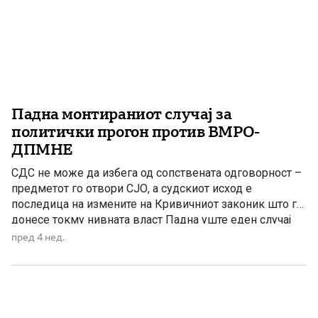
Падна монтираниот случај за
политички прогон против ВМРО-
ДПМНЕ
СДС не може да избега од сопствената одговорност –
предметот го отвори СЈО, а судскиот исход е
последица на измените на Кривичниот законик што ги
донесе токму нивната власт Падна уште еден случај
што со години беше користен како инструмент за
пред 4 нед.
политички прогон против ВМРО-ДПМНЕ. Колку и да се
обидува СДС да ја префрли вината […]