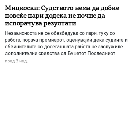
Мицкоски: Судството нема да добие
повеќе пари додека не почне да
испорачува резултати
Независноста не се обезбедува со пари, туку со
работа, порача премиерот, оценувајќи дека судиите и
обвинителите со досегашната работа не заслужиле
дополнителни средства од Буџетот Последниот
Извештај на Европската комисија за владеењето на
пред 3 нед.
правото содржи пофалби за дел од спроведените
политики, но и критики за состојбите во правосудниот
систем. Мицкоски појасни дека не станува збор […]