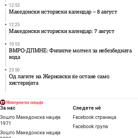
12:53
Македонски историски календар – 8 август
12:25
Македонски историски календар: 7 август
10:55
ВМРО-ДПМНЕ: Филипче молчел за небезбедната
вода
23:50
Од лагите на Жерновски ќе остане само
хистеријата
За нас
Следете нѐ
Зошто Македонска нација
Facebook страница
1971
Facebook група
Зошто Македонска нација