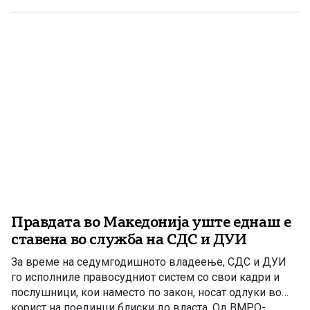
Радмила Шеќеринска навечер оделе во канцелариите
на СЈО и на обвинителите Ленче Ристовска, Гаврил
Бубевски, Фатиме […]
Правдата во Македонија уште еднаш е
ставена во служба на СДС и ДУИ
За време на седумгодишното владеење, СДС и ДУИ
го исполниле правосудниот систем со свои кадри и
послушници, кои наместо по закон, носат одлуки во
корист на поединци блиски до власта. Од ВМРО-