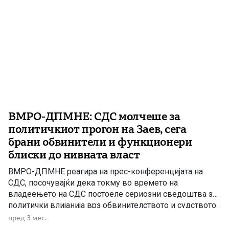
ВМРО-ДПМНЕ: СДС молчеше за
политичкиот прогон на Заев, сега
брани обвинители и функционери
блиски до нивната власт
ВМРО-ДПМНЕ реагира на прес-конференцијата на
СДС, посочувајќи дека токму во времето на
владеењето на СДС постоеле сериозни сведоштва за
политички влијанија врз обвинителството и судството.
Според партијата, обвинителката Лејла Кадриу од
пред 3 мес.
поранешното СЈО јавно сведочела дека Зоран Заев и