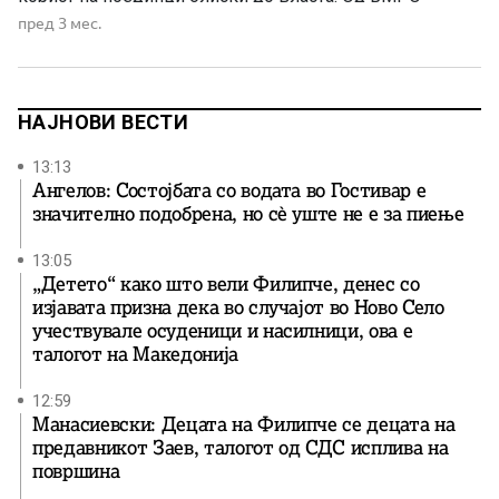
ДПМНЕ ја оценуваат како скандалозна одлуката на ЈО
пред 3 мес.
ГОКК, под раководство на Ислам Абази, да ја стопира
постапката за, како што велат, криминал тежок […]
НАЈНОВИ ВЕСТИ
13:13
Ангелов: Состојбата со водата во Гостивар е
значително подобрена, но сè уште не е за пиење
13:05
„Детето“ како што вели Филипче, денес со
изјавата призна дека во случајот во Ново Село
учествувале осуденици и насилници, ова е
талогот на Македонија
12:59
Манасиевски: Децата на Филипче се децата на
предавникот Заев, талогот од СДС исплива на
површина