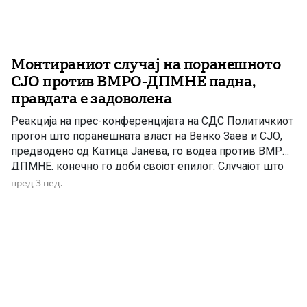
Монтираниот случај на поранешното
СЈО против ВМРО-ДПМНЕ падна,
правдата е задоволена
Реакција на прес-конференцијата на СДС Политичкиот
прогон што поранешната власт на Венко Заев и СЈО,
предводено од Катица Јанева, го водеа против ВМРО-
ДПМНЕ, конечно го доби својот епилог. Случајот што
го водеше Ленче Ристоска, и покрај тоа што имаше
пред 3 нед.
седум години да го заврши, остана заробен во
политички конструкции и правни лавиринти. Со падот
на […]