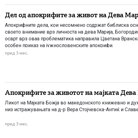
Дел од апокрифите за живот на Дева Мари
Апокрифните дела, кои несомнено содржат библиска осно
своето внимание врз личноста на дева Марија, Богород
осврт врз оваа проблематика направила Цветана Вранска
особен приказ на јужнословенските апокрифи.
пред 3 мес.
Апокрифите за животот на мајката Дева 
Ликот на Мајката Божја во македонското книжевно и ду
низ истражувањата на д-р Вера Стојчевска-Антиќ и Слав
пред 3 мес.