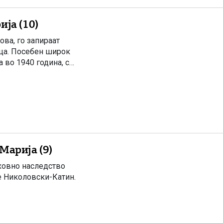
ја (10)
ва, го запираат
ица. Посебен широк
 во 1940 година, со
Марија (9)
ховно наследство
е Николовски-Катин.