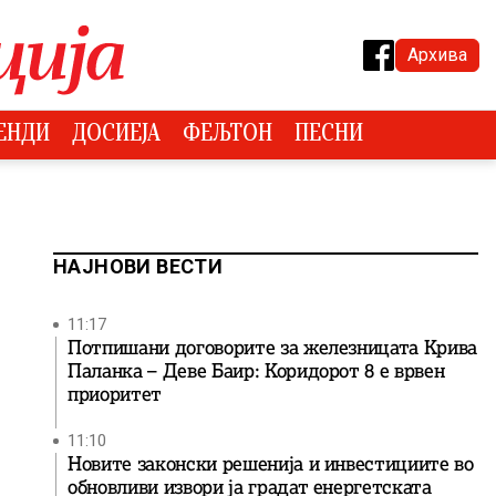
Архива
ЕНДИ
ДОСИЕЈА
ФЕЉТОН
ПЕСНИ
НАЈНОВИ ВЕСТИ
11:17
Потпишани договорите за железницата Крива
Паланка – Деве Баир: Коридорот 8 е врвен
приоритет
11:10
Новите законски решенија и инвестициите во
обновливи извори ја градат енергетската