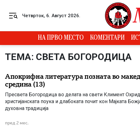
Skip to content
Четврток, 6. Август 2026.
Menu
НА ПРВО МЕСТО
КОМЕНТАРИ
ИС
ТЕМА: СВЕТА БОГОРОДИЦА
Апокрифна литература позната во маке
средина (13)
Пресвета Богородица во делата на свети Климент Охрид
христијанската поука и длабоката почит кон Мајката Бож
духовна традиција
пред 2 мес.