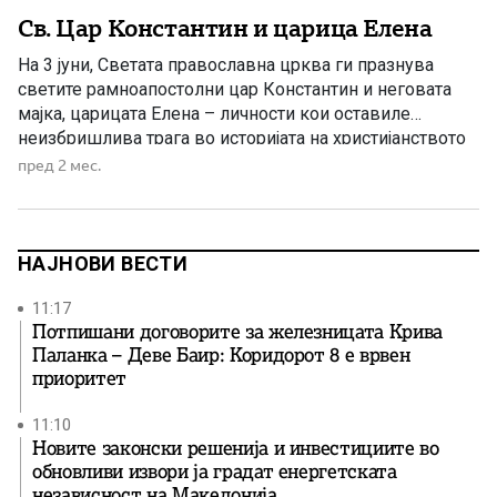
Св. Цар Константин и царица Елена
На 3 јуни, Светата православна црква ги празнува
светите рамноапостолни цар Константин и неговата
мајка, царицата Елена – личности кои оставиле
неизбришлива трага во историјата на христијанството
и во развојот на христијанската цивилизација.
пред 2 мес.
Именден на овој голем празник празнуваат: Костадин,
Кочо, Костадинка, Коца, Елена, Ленка и сите
изведенки од овие имиња. Царот Константин Велики е
[…]
НАЈНОВИ ВЕСТИ
11:17
Потпишани договорите за железницата Крива
Паланка – Деве Баир: Коридорот 8 е врвен
приоритет
11:10
Новите законски решенија и инвестициите во
обновливи извори ја градат енергетската
независност на Македонија