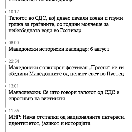
10:17
Талогот во СДС, кој денес печали поени и глуми
грижа за граѓаните, со години молчеше за
небезбедната вода во Гостивар
08:00
Македонски историски календар: 6 август
22:54
Македонски фолклорен фестивал „Преспа“ ќе ги
обедини Македонците од целиот свет во Пустец
13:01
Манасиевски: Сè што говори талогот од СДС е
спротивно на вистината
11:55
МНР: Нема отстапки од националните интереси,
идентитетот, јазикот и историјата