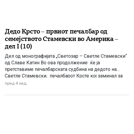
Дедо Крсто – првиот печалбар од
семејството Стамевски во Америка –
дел I (10)
Дел од монографијата „Светозар – Светле Стамевски“
од Славе Катин Во ова продолжение ќе ја
претставиме печалбарската судбина на дедото на
Светле Стамевски, печалбарот Крсте кој заминал за
Америка. Инаку, при крајот на 19-от и почетокот на 20-
пред 4 нед.
от век печалбарството станало масовна појава во
Тетовско и еден од најсилните докази за
неподносливата состојба, особено во македонските
села […]