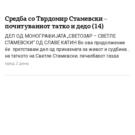
Средба со Тврдомир Стамевски –
почитуваниот татко и дедо (14)
ДЕЛ ОД МОНОГРАФИЈАТА „СВЕТОЗАР – СВЕТЛЕ
СТАМЕВСКИ“ ОД СЛАВЕ КАТИН Во ова продолжение
ќе претставам дел од приказната за живот и судбина
на таткото на Светле Стамевски, печалбарот газда
Тврдомир (денес покоен), кој беше вистинска легенда,
пред 2 дена
столб на Стамевци, прекрасен соговорник, човек кој и
долго и многу памтеше Моето патување од Чикаго го
продолжив за Детроит со летот […]