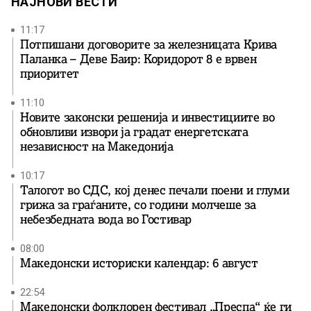
НАЈНОВИ ВЕСТИ
11:17
Потпишани договорите за железницата Крива
Паланка – Деве Баир: Коридорот 8 е врвен
приоритет
11:10
Новите законски решенија и инвестициите во
обновливи извори ја градат енергетската
независност на Македонија
10:17
Талогот во СДС, кој денес печали поени и глуми
грижа за граѓаните, со години молчеше за
небезбедната вода во Гостивар
08:00
Македонски историски календар: 6 август
22:54
Македонски фолклорен фестивал „Преспа“ ќе ги