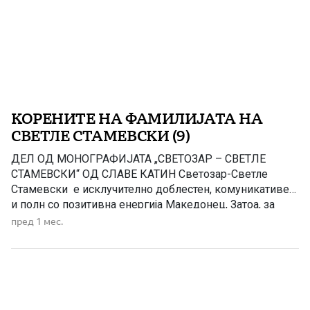
КОРЕНИТЕ НА ФАМИЛИЈАТА НА
СВЕТЛЕ СТАМЕВСКИ (9)
ДЕЛ ОД МОНОГРАФИЈАТА „СВЕТОЗАР – СВЕТЛЕ
СТАМЕВСКИ“ ОД СЛАВЕ КАТИН Светозар-Светле
Стамевски е исклучително доблестен, комуникативен
и полн со позитивна енергија Македонец, Затоа, за
подобро да го портретираме неговиот лик и воопшто
пред 1 мес.
неговиот животек ќе се вратиме многу децении
наназад Инаку, бабата Менка која била најмала,
немала брат, а сите сестри и биле омажени, па
дечињата и немале каде да […]