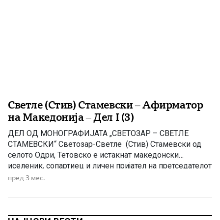
Светле (Стив) Стамевски – Афирматор
на Македонија – Дел I (3)
ДЕЛ ОД МОНОГРАФИЈАТА „СВЕТОЗАР – СВЕТЛЕ
СТАМЕВСКИ“ Светозар-Светле (Стив) Стамевски од
селото Одри, Тетовско е истакнат македонски
иселеник, сопартиец и личен пријател на претседателот
на САД, Џорџ Буш Јуниор и неговото семејство. Тој е
пред 3 мес.
македонски бизнисмен, активист во политичкиот
живот на Мичиген и црковното живеење на
Македонците во Детроит, како и човекот кој има
голем удел […]