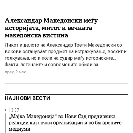
Александар Македонски меѓу
историјата, митот и вечната
македонска вистина
Ликот и делото на Александар Трети Македонски со
векови остануваат предмет на истражување, восхит и
толкувања, но и поле на судир меѓу историските
факти, легендите и современите обиди за
присвојување на минатото. Во време кога различни
пред 2 мес.
политички и идеолошки центри се обидуваат да ги
преобликуваат историските факти и да ги присвојуваат
достигнувањата на древните цивилизации, […]
НАЈНОВИ ВЕСТИ
13:37
„Мајка Македонија“ во Нови Сад предизвика
реакции кај грчки организации и во бугарските
медиуми