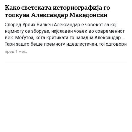
Како светската историографија го
толкува Александар Македонски
Според Урлих Вилкен Александар е човекот за кој
најмногу се зборува, најславен човек во современиот
век. Меѓутоа, кога критиката го нападна Александар на
Тарн зашто беше премногу идеалистичен, тој одговори
во еден научен труд дека Александар бездруго бил
пред 1 мес.
првиот кој размислувал за обединување на
човештвото. Неговата унија ја опиша (употребувајќи го
терминот „хомонија”) како една […]