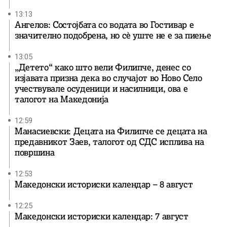
13:13
Ангелов: Состојбата со водата во Гостивар е
значително подобрена, но сè уште не е за пиење
13:05
„Детето“ како што вели Филипче, денес со
изјавата призна дека во случајот во Ново Село
учествувале осуденици и насилници, ова е
талогот на Македонија
12:59
Манасиевски: Децата на Филипче се децата на
предавникот Заев, талогот од СДС исплива на
површина
12:53
Македонски историски календар – 8 август
12:25
Македонски историски календар: 7 август