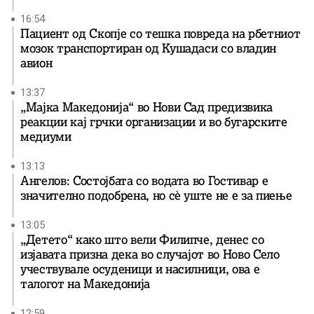
16:54
Пациент од Скопје со тешка повреда на рбетниот
мозок транспортиран од Кушадаси со владин
авион
13:37
„Мајка Македонија“ во Нови Сад предизвика
реакции кај грчки организации и во бугарските
медиуми
13:13
Ангелов: Состојбата со водата во Гостивар е
значително подобрена, но сè уште не е за пиење
13:05
„Детето“ како што вели Филипче, денес со
изјавата призна дека во случајот во Ново Село
учествувале осуденици и насилници, ова е
талогот на Македонија
12:59