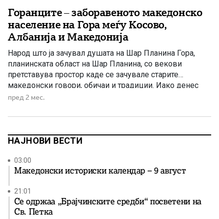
Горанците – заборавеното македонско
население на Гора меѓу Косово,
Албанија и Македонија
Народ што ја зачувал душата на Шар Планина Гора,
планинската област на Шар Планина, со векови
претставува простор каде се зачувале старите
македонски говори, обичаи и традиции. Иако денес
различни држави и идеологии се обидуваат да го
пред 2 мес.
присвојат нивниот идентитет, дел од научната и
етнографската литература укажува на блиски врски
меѓу Горанците и македонското етнокултурно […]
НАЈНОВИ ВЕСТИ
03:00
Македонски историски календар – 9 август
21:01
Се одржаа „Брајчинските средби“ посветени на
Св. Петка