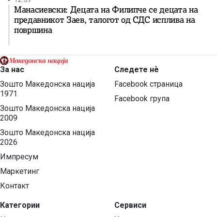
Манасиевски: Децата на Филипче се децата на
предавникот Заев, талогот од СДС исплива на
површина
За нас
Следете нѐ
Зошто Македонска нација
Facebook страница
1971
Facebook група
Зошто Македонска нација
2009
Зошто Македонска нација
2026
Импресум
Маркетинг
Контакт
Категории
Сервиси