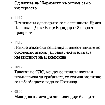
Од лагите на Жерновски ќе остане само
хистеријата
11:17
Потпишани договорите за железницата Крива
Паланка – Деве Баир: Коридорот 8 е врвен
приоритет
11:10
Новите законски решенија и инвестициите во
обновливи извори ја градат енергетската
независност на Македонија
10:17
Талогот во СДС, кој денес печали поени и
глуми грижа за граѓаните, со години молчеше
за небезбедната вода во Гостивар
08:00
Македонски историски календар: 6 август