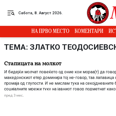
Skip to content
Сабота, 8. Август 2026.
Menu
НА ПРВО МЕСТО
КОМЕНТАРИ
ИС
ТЕМА: ЗЛАТКО ТЕОДОСИЕВС
Стапицата на молкот
И бидејќи молчат повеќето од оние кои мораа(т) да говор
македонскиот етер доминира тој не-говор, таа лапавица 
промаја од глупости. И не мислам тука на секојдневните
социјалните мрежи туку на јавниот говор подметнат како
дури експертски став во пишуваните и електронските ме
пред 3 мес.
телевизиите со национална […]