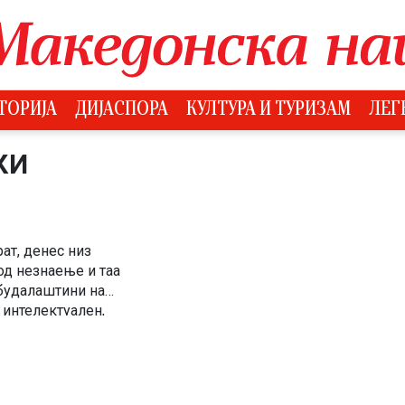
ТОРИЈА
ДИЈАСПОРА
КУЛТУРА И ТУРИЗАМ
ЛЕГ
КИ
ат, денес низ
од незнаење и таа
 будалаштини на
 интелектуален,
диуми, на