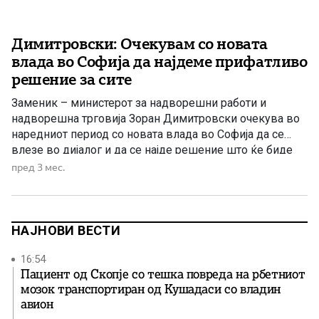
Димитровски: Очекувам со новата
влада во Софија да најдеме прифатливо
решение за сите
Заменик – министерот за надворешни работи и
надворешна трговија Зоран Димитровски очекува во
наредниот период со новата влада во Софија да се
влезе во дијалог и да се најде решение што ќе биде
прифатливо за сите. Димитровски денеска
пред 3 мес.
присуствуваше на настан во Собранието каде беше
прашан дали Владата ќе прифати влез на Бугарите во
Уставот […]
НАЈНОВИ ВЕСТИ
16:54
Пациент од Скопје со тешка повреда на рбетниот
мозок транспортиран од Кушадаси со владин
авион