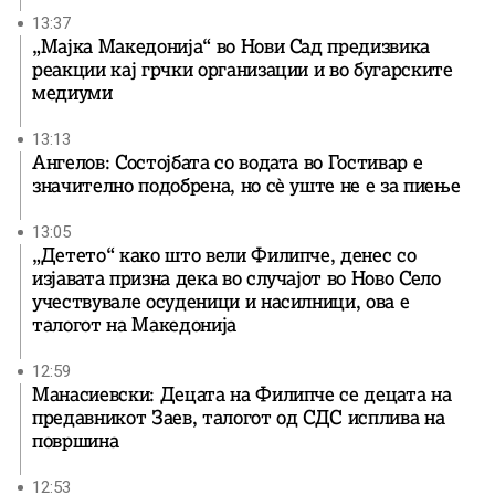
13:37
„Мајка Македонија“ во Нови Сад предизвика
реакции кај грчки организации и во бугарските
медиуми
13:13
Ангелов: Состојбата со водата во Гостивар е
значително подобрена, но сè уште не е за пиење
13:05
„Детето“ како што вели Филипче, денес со
изјавата призна дека во случајот во Ново Село
учествувале осуденици и насилници, ова е
талогот на Македонија
12:59
Манасиевски: Децата на Филипче се децата на
предавникот Заев, талогот од СДС исплива на
површина
12:53