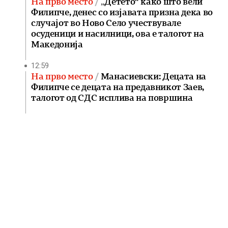
На прво место
„Детето“ како што вели
Филипче, денес со изјавата призна дека во
случајот во Ново Село учествувале
осуденици и насилници, ова е талогот на
Македонија
12:59
На прво место
Манасиевски: Децата на
Филипче се децата на предавникот Заев,
талогот од СДС исплива на површина