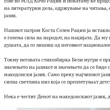
Ние во МЛД Кочо Рацин и понатаму ќе продо
на литературни дела, одржување на читања,
јазик.
Нашиот патрон Коста Солев Рацин ја истакнал
е голема сила на народот, на нацијата. Да му 
душата, да го лишиш од неговиот национален
Токму неговата стихозбирка Бели мугри е при
значењето на јазикот и значењето да се биде 
македонски јазик. Само преку мајчиниот јази
силна светлина низ која се преплетуваат детс
Нека е честит Денот на македонскиот јазик, 