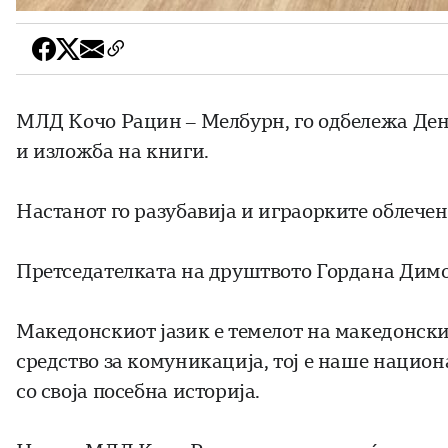
МЛД Кочо Рацин – Мелбурн, го одбележа Ден
и изложба на книги.
Настанот го разубавија и играорките облечен
Претседателката на друштвото Гордана Димов
Македонскиот јазик е темелот на македонски
средство за комуникација, тој е наше нацио
со своја посебна историја.