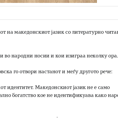
от на македонскиот јазик со литературно чита
и во народни носии и кои изиграа неколку ора
ска го отвори настанот и меѓу другото рече:
от идентитет. Maкедонскиот јазик не е само
нално богатство кое не идентификуава како нар