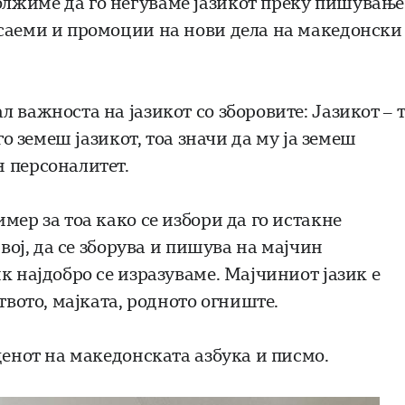
лжиме да го негуваме јазикот преку пишување
 саеми и промоции на нови дела на македонски
 важноста на јазикот со зборовите: Јазикот – 
го земеш јазикот, тоа значи да му ја земеш
 персоналитет.
мер за тоа како се избори да го истакне
свој, да се зборува и пишува на мајчин
к најдобро се изразуваме. Мајчиниот јазик е
твото, мајката, родното огниште.
денот на македонската азбука и писмо.