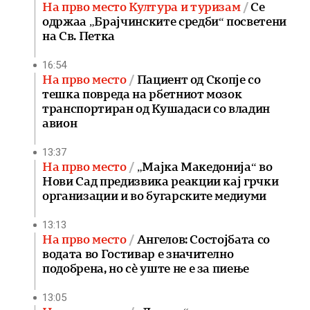
На прво место Култура и туризам
Се
одржаа „Брајчинските средби“ посветени
на Св. Петка
16:54
На прво место
Пациент од Скопје со
тешка повреда на рбетниот мозок
транспортиран од Кушадаси со владин
авион
13:37
На прво место
„Мајка Македонија“ во
Нови Сад предизвика реакции кај грчки
организации и во бугарските медиуми
13:13
На прво место
Ангелов: Состојбата со
водата во Гостивар е значително
подобрена, но сè уште не е за пиење
13:05