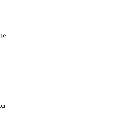
ње
.
од