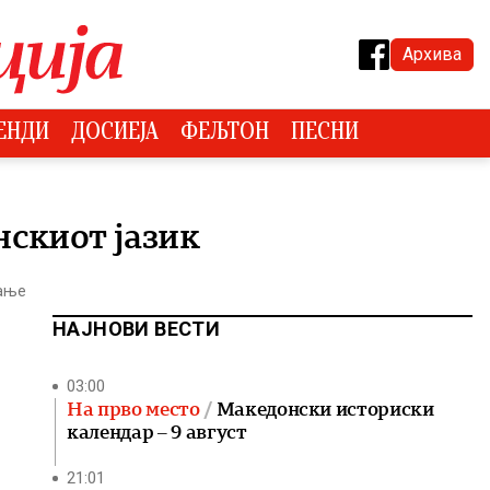
Архива
ЕНДИ
ДОСИЕЈА
ФЕЉТОН
ПЕСНИ
нскиот јазик
тање
НАЈНОВИ ВЕСТИ
03:00
На прво место
Македонски историски
календар – 9 август
21:01