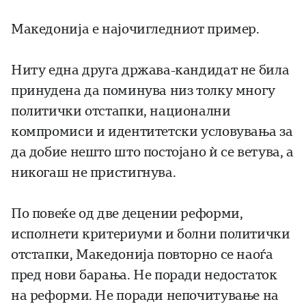
Македонија е најочигледниот пример.
Ниту една друга држава-кандидат не била
принудена да поминува низ толку многу
политички отстапки, национални
компромиси и идентитетски условувања за
да добие нешто што постојано ѝ се ветува, а
никогаш не пристигнува.
По повеќе од две децении реформи,
исполнети критериуми и болни политички
отстапки, Македонија повторно се наоѓа
пред нови барања. Не поради недостаток
на реформи. Не поради непочитување на