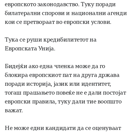
европското законодавство. Туку поради
билатерални спорови и национални агенди
кои се претвораат во европски услови.
Тука се руши кредибилитетот на
Европската Унија.
Бидејќи ако една членка може да го
блокира европскиот пат на друга држава
поради историја, јазик или идентитет,
тогаш прашањето повеќе не е дали постојат
европски правила, туку дали тие воопшто
важат.
Не може едни кандидати да се оценуваат