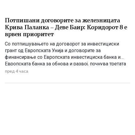
Потпишани договорите за железницата
Крива Паланка – Деве Баир: Коридорот 8 е
врвен приоритет
Со потпишувањето на договорот за инвестициски
грант од Европската Унија и договорите за
финансирање со Европската инвестициска банка и
Европската банка за обнова и развој, почнува третата
фаза од финансирањето на железничката делница
пред 4 часа
Крива Паланка – Деве Баир, која е дел од Коридорот
8. На потпишувањето во Владата присуствуваа
премиерот Христијан Мицкоски, вицепремиерот и
министер […]