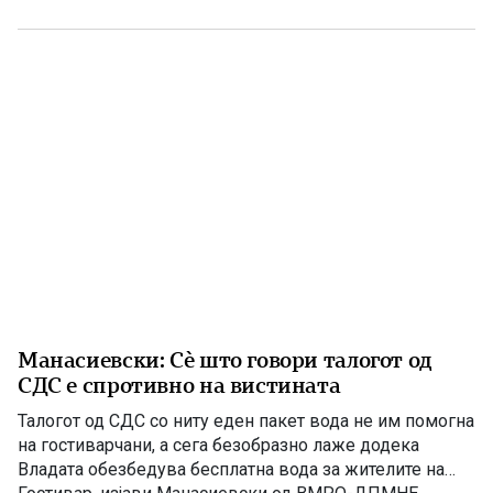
чест на македонската традиција, песна и оро.
Фестивалот ќе биде можност за промоција на богатото
македонско културно наследство […]
Манасиевски: Сè што говори талогот од
СДС е спротивно на вистината
Талогот од СДС со ниту еден пакет вода не им помогна
на гостиварчани, а сега безобразно лаже додека
Владата обезбедува бесплатна вода за жителите на