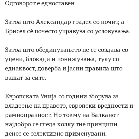
Одговорот е едноставен.
Затоа што Александар градел со почит, а
Брисел сѐ почесто управува со условувања.
Затоа што обединувањето не се создава со
уцени, блокади и понижувања, туку со
еднаквост, доверба и јасни правила што
важат за сите.
Европската Унија со години зборува за
владеење на правото, европски вредности и
рамноправност. Но токму на Балканот
најдобро се гледа колку тие принципи
денес се селективно применувани.