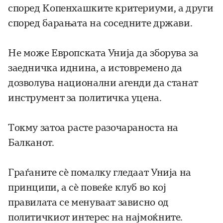
според Копенхашките критериуми, а други
според барањата на соседните држави.
Не може Европската Унија да зборува за
заедничка иднина, а истовремено да
дозволува национални агенди да станат
инструмент за политичка уцена.
Токму затоа расте разочараноста на
Балканот.
Граѓаните сѐ помалку гледаат Унија на
принципи, а сѐ повеќе клуб во кој
правилата се менуваат зависно од
политичкиот интерес на најмоќните.