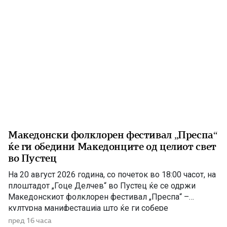
Македонски фолклорен фестивал „Преспа“
ќе ги обедини Македонците од целиот свет
во Пустец
На 20 август 2026 година, со почеток во 18:00 часот, на
плоштадот „Гоце Делчев“ во Пустец ќе се одржи
Македонскиот фолклорен фестивал „Преспа“ –
културна манифестација што ќе ги собере
Македонците од Македонија, Албанија и дијаспората во
пред 16 часа