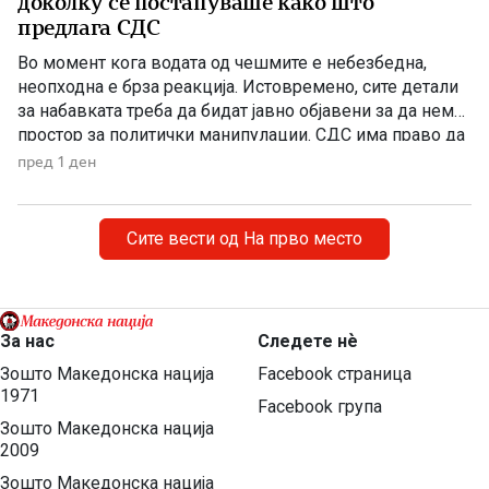
доколку се постапуваше како што
предлага СДС
Во момент кога водата од чешмите е небезбедна,
неопходна е брза реакција. Истовремено, сите детали
за набавката треба да бидат јавно објавени за да нема
простор за политички манипулации. СДС има право да
бара отчетност, но останува прашањето дали во ваква
пред 1 ден
вонредна ситуација навистина очекувала граѓаните да
чекаат да заврши тендерската постапка додека се
соочуваат […]
Сите вести од На прво место
За нас
Следете нѐ
Зошто Македонска нација
Facebook страница
1971
Facebook група
Зошто Македонска нација
2009
Зошто Македонска нација