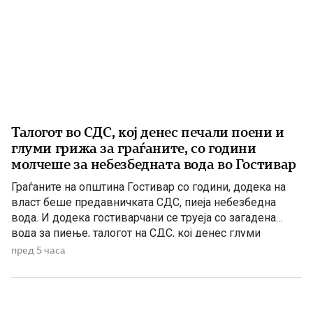
Талогот во СДС, кој денес печали поени и
глуми грижа за граѓаните, со години
молчеше за небезбедната вода во Гостивар
Граѓаните на општина Гостивар со години, додека на
власт беше предавничката СДС, пиеја небезбедна
вода. И додека гостиварчани се труеја со загадена
вода за пиење, талогот на СДС, кој денес глуми
загриженост, само за да ќари некој беден политички
пред 5 часа
поен, со години молчеа. Иако тогаш направените
анализи, во повеќе наврати во гостиварскиот
водовод, утврдија небезбедна […]