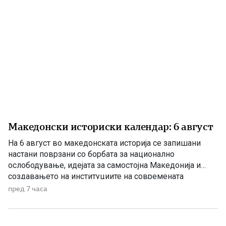
Македонски историски календар: 6 август
На 6 август во македонската историја се запишани
настани поврзани со борбата за национално
ослободување, идејата за самостојна Македонија и
создавањето на институциите на современата
македонска држава. 1875 – Роден е Григорие Хаџи
пред 7 часа
Ташковиќ На 6 август 1875 година во Воден е роден
Григорие Хаџи Ташковиќ – македонски револуционер,
публицист, книжевник и еден од предводниците […]