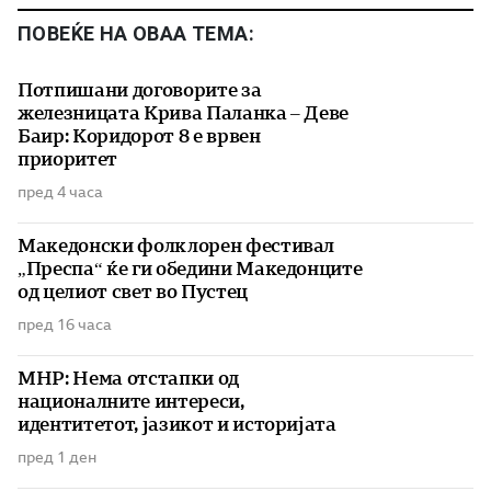
ПОВЕЌЕ НА ОВАА ТЕМА:
Потпишани договорите за
железницата Крива Паланка – Деве
Баир: Коридорот 8 е врвен
приоритет
пред 4 часа
Македонски фолклорен фестивал
„Преспа“ ќе ги обедини Македонците
од целиот свет во Пустец
пред 16 часа
МНР: Нема отстапки од
националните интереси,
идентитетот, јазикот и историјата
пред 1 ден