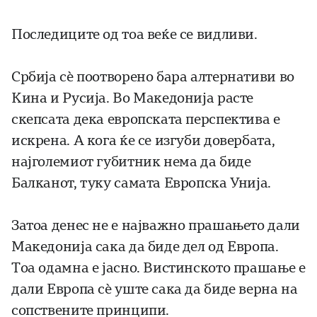
Последиците од тоа веќе се видливи.
Србија сѐ поотворено бара алтернативи во
Кина и Русија. Во Македонија расте
скепсата дека европската перспектива е
искрена. А кога ќе се изгуби довербата,
најголемиот губитник нема да биде
Балканот, туку самата Европска Унија.
Затоа денес не е најважно прашањето дали
Македонија сака да биде дел од Европа.
Тоа одамна е јасно. Вистинското прашање е
дали Европа сѐ уште сака да биде верна на
сопствените принципи.