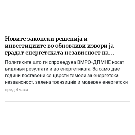
Новите законски решенија и
инвестициите во обновливи извори ја
градат енергетската независност на
Македонија
Политиките што ги спроведува ВМРО-ДПМНЕ носат
видливи резултати и во енергетиката. За само две
години поставени се цврсти темели за енергетска
независност, зелена транзиција и модерен енергетски
систем кој ќе обезбеди сигурност, нови инвестиции и
пред 4 часа
одржлив развој. По години на застој, денес Македонија
има нов Закон за енергетика, усогласен со европските
директиви, како и Интегриран […]