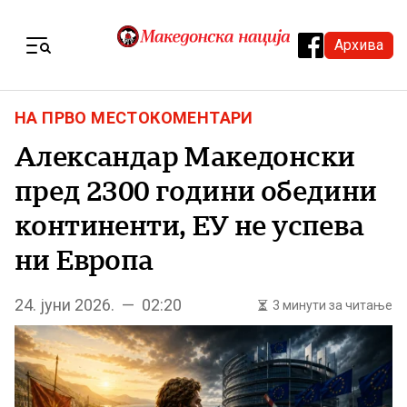
Skip to content
Архива
Menu
НА ПРВО МЕСТО
КОМЕНТАРИ
Александар Македонски
пред 2300 години обедини
континенти, ЕУ не успева
ни Европа
24. јуни 2026. — 02:20
3 минути за читање