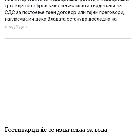
трговија ги отфрли како невистинити тврдењата на
СДС за постоење таен договор или тајни преговори,
нагласувајќи дека Владата останува доследна на
утврдените државни позиции и нема да прифати
пред 1 ден
отстапки од македонските национални интереси,
идентитетот, јазикот и историјата. „Денешната прес-
конференција на СДС е уште еден обид за создавање
хистерија и […]
Гостиварци ќе се изначекаа за вода