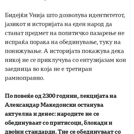
Бидејќи Унија што дозволува идентитетот,
јазикот и историјата на еден народ да
станат предмет на политичко пазарење не
испраќа порака на обединување, туку на
понижување. А историјата покажува дека
никој не се приклучува со ентузијазам кон
заедница во која не е третиран
рамноправно.
По повеќе од 2300 години, лекцијата на
Александар Македонски останува
актуелна и денес: народите не се
обединуваат со притисоци, блокади и
двојни стандарди. Тие се обединуваат со