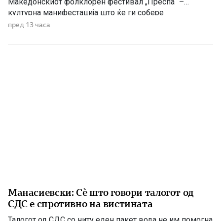
Македонскиот фолклорен фестивал „Преспа“ –
културна манифестација што ќе ги собере
Македонците од Македонија, Албанија и дијаспората во
пред 13 часа
чест на македонската традиција, песна и оро.
Фестивалот ќе биде можност за промоција на богатото
македонско културно наследство […]
Манасиевски: Сè што говори талогот од
СДС е спротивно на вистината
Талогот од СДС со ниту еден пакет вода не им помогна