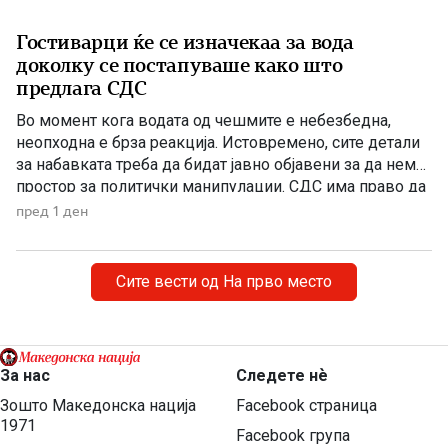
Гостиварци ќе се изначекаа за вода
доколку се постапуваше како што
предлага СДС
Во момент кога водата од чешмите е небезбедна,
неопходна е брза реакција. Истовремено, сите детали
за набавката треба да бидат јавно објавени за да нема
простор за политички манипулации. СДС има право да
бара отчетност, но останува прашањето дали во ваква
пред 1 ден
вонредна ситуација навистина очекувала граѓаните да
чекаат да заврши тендерската постапка додека се
соочуваат […]
Сите вести од На прво место
За нас
Следете нѐ
Зошто Македонска нација
Facebook страница
1971
Facebook група