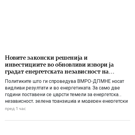
Новите законски решенија и
инвестициите во обновливи извори ја
градат енергетската независност на
Македонија
Политиките што ги спроведува ВМРО-ДПМНЕ носат
видливи резултати и во енергетиката. За само две
години поставени се цврсти темели за енергетска
независност, зелена транзиција и модерен енергетски
систем кој ќе обезбеди сигурност, нови инвестиции и
пред 1 час
одржлив развој. По години на застој, денес Македонија
има нов Закон за енергетика, усогласен со европските
директиви, како и Интегриран […]