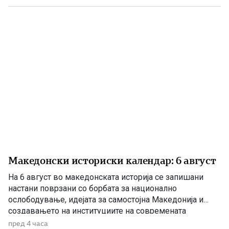
анализи, во повеќе наврати во гостиварскиот
водовод, утврдија небезбедна […]
Македонски историски календар: 6 август
На 6 август во македонската историја се запишани
настани поврзани со борбата за национално
ослободување, идејата за самостојна Македонија и
создавањето на институциите на современата
македонска држава. 1875 – Роден е Григорие Хаџи
пред 4 часа