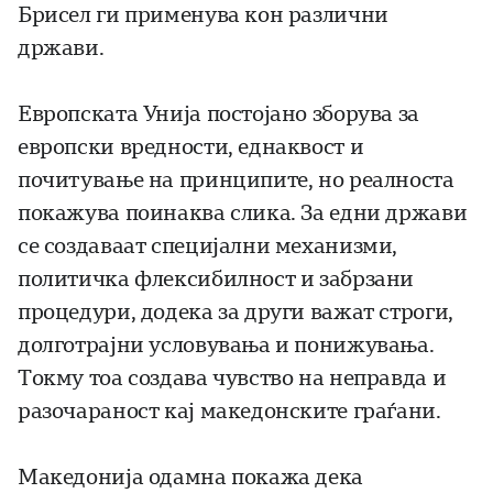
Брисел ги применува кон различни
држави.
Европската Унија постојано зборува за
европски вредности, еднаквост и
почитување на принципите, но реалноста
покажува поинаква слика. За едни држави
се создаваат специјални механизми,
политичка флексибилност и забрзани
процедури, додека за други важат строги,
долготрајни условувања и понижувања.
Токму тоа создава чувство на неправда и
разочараност кај македонските граѓани.
Македонија одамна покажа дека