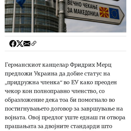
Германскиот канцелар Фридрих Мерц
предложи Украина да добие статус на
„придружна членка“ во ЕУ како преоден
чекор кон полноправно членство, со
образложение дека тоа би помогнало во
постигнувањето договор за завршување на
војната. Овој предлог уште еднаш ги отвора
прашањата за двојните стандарди што