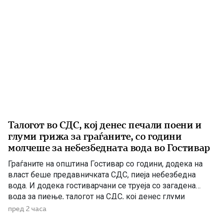
Талогот во СДС, кој денес печали поени и
глуми грижа за граѓаните, со години
молчеше за небезбедната вода во Гостивар
Граѓаните на општина Гостивар со години, додека на
власт беше предавничката СДС, пиеја небезбедна
вода. И додека гостиварчани се труеја со загадена
вода за пиење, талогот на СДС, кој денес глуми
загриженост, само за да ќари некој беден политички
пред 2 часа
поен, со години молчеа. Иако тогаш направените