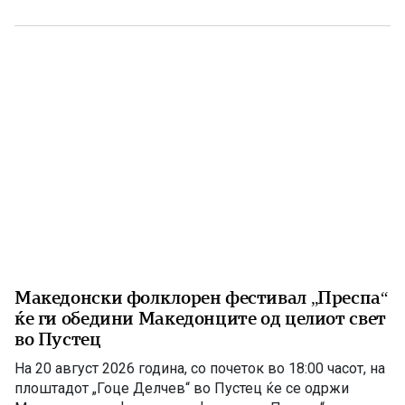
Ташковиќ На 6 август 1875 година во Воден е роден
Григорие Хаџи Ташковиќ – македонски револуционер,
публицист, книжевник и еден од предводниците […]
Македонски фолклорен фестивал „Преспа“
ќе ги обедини Македонците од целиот свет
во Пустец
На 20 август 2026 година, со почеток во 18:00 часот, на
плоштадот „Гоце Делчев“ во Пустец ќе се одржи