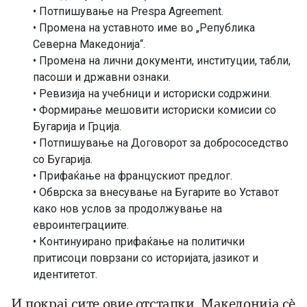
• Потпишување на Prespa Agreement.
• Промена на уставното име во „Република
Северна Македонија“.
• Промена на лични документи, институции, табли,
пасоши и државни ознаки.
• Ревизија на учебници и историски содржини.
• Формирање мешовити историски комисии со
Бугарија и Грција.
• Потпишување на Договорот за добрососедство
со Бугарија.
• Прифаќање на францускиот предлог.
• Обврска за внесување на Бугарите во Уставот
како нов услов за продолжување на
евроинтеграциите.
• Континуирано прифаќање на политички
притисоци поврзани со историјата, јазикот и
идентитетот.
И покрај сите овие отстапки, Македонија сè