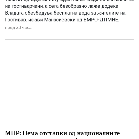
на гостиварчани, а сега безобразно лаже додека
Владата обезбедува бесплатна вода за жителите на
Гостивар, изјави Манасиевски од ВМРО-ДПМНЕ.
„Колку злоба и неискреност има во СДС, кога дрско се
пред 23 часа
обидува да прикаже дека постојат некакви бизнис-
интереси со водата што Владата бесплатно им ја дели
[…]
МНР: Нема отстапки од националните