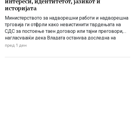
интереси, идентитетот, јазикот и
историјата
Министерството за надворешни работи и надворешна
трговија ги отфрли како невистинити тврдењата на
СДС за постоење таен договор или тајни преговори,
нагласувајќи дека Владата останува доследна на
утврдените државни позиции и нема да прифати
пред 1 ден
отстапки од македонските национални интереси,
идентитетот, јазикот и историјата. „Денешната прес-
конференција на СДС е уште еден обид за создавање
хистерија и […]