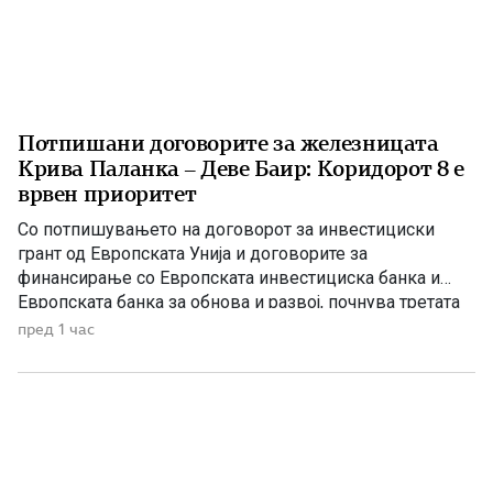
Потпишани договорите за железницата
Крива Паланка – Деве Баир: Коридорот 8 е
врвен приоритет
Со потпишувањето на договорот за инвестициски
грант од Европската Унија и договорите за
финансирање со Европската инвестициска банка и
Европската банка за обнова и развој, почнува третата
фаза од финансирањето на железничката делница
пред 1 час
Крива Паланка – Деве Баир, која е дел од Коридорот
8. На потпишувањето во Владата присуствуваа
премиерот Христијан Мицкоски, вицепремиерот и
министер […]