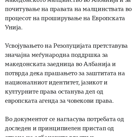
почитување на правата на малцинствата во
процесот на проширување на Европската
Унија.
Усвојувањето на Резолуцијата претставува
значајна меѓународна поддршка за
македонската заедница во Албанија и
потврда дека прашањето за заштитата на
националниот идентитет, јазикот и
културните права останува дел од
европската агенда за човекови права.
Во документот се нагласува потребата од
доследен и принципиелен пристап од