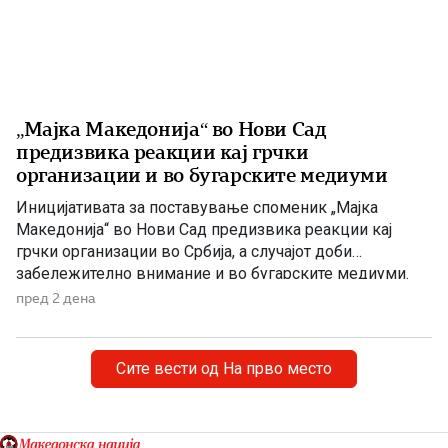
„Мајка Македонија“ во Нови Сад
предизвика реакции кај грчки
организации и во бугарските медиуми
Иницијативата за поставување споменик „Мајка
Македонија“ во Нови Сад предизвика реакции кај
грчки организации во Србија, а случајот доби
забележително внимание и во бугарските медиуми.
Македонскиот национален совет нагласува дека
пред 2 дена
споменикот нема политичка или територијална порака,
туку треба да биде траен симбол на македонскиот
народ, неговото историско паметење и културен
Сите вести од На прво место
идентитет. Националниот совет на македонското […]