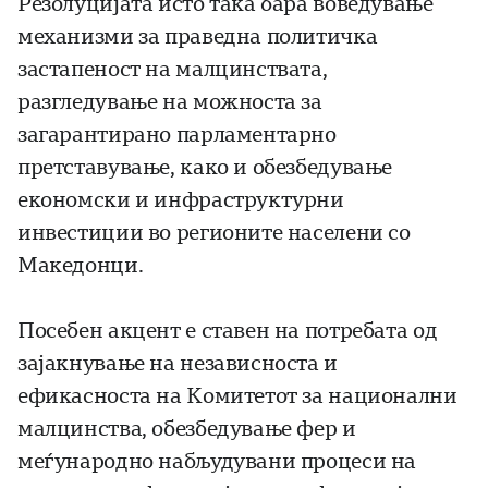
Резолуцијата исто така бара воведување
механизми за праведна политичка
застапеност на малцинствата,
разгледување на можноста за
загарантирано парламентарно
претставување, како и обезбедување
економски и инфраструктурни
инвестиции во регионите населени со
Македонци.
Посебен акцент е ставен на потребата од
зајакнување на независноста и
ефикасноста на Комитетот за национални
малцинства, обезбедување фер и
меѓународно набљудувани процеси на