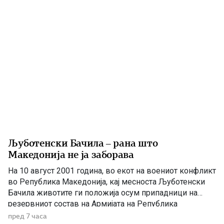
Љуботенски Бачила – рана што
Македонија не ја заборава
На 10 август 2001 година, во екот на воениот конфликт
во Република Македонија, кај месноста Љуботенски
Бачила животите ги положија осум припадници на
резервниот состав на Армијата на Република
Македонија. Нивното загинување остана запишано
пред 7 часа