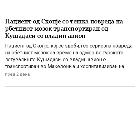
Пациент од Скопје со тешка повреда на
рбетниот мозок транспортиран од
Кушадаси со владин авион
Пациент од Скопје, кој се здобил со сериозна повреда
на рбетниот мозок за време на одмор во турското
летувалиште Кушадаси, со владин авион е
транспортиран во Македонија и хоспитализиран на
Универзитетската клиника за трауматологија,
пред 2 дена
ортопедски болести, анестезија, реанимација и
интензивно лекување (ТОАРИЛУЦ). Информацијата ја
соопшти директорот на Клиниката, д-р Игор
Мерџановски, кој наведе дека пациентот […]