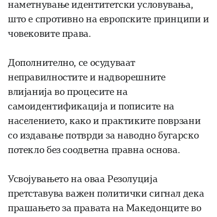
наметнување идентитетски условувања,
што е спротивно на европските принципи и
човековите права.
Дополнително, се осудуваат
неправилностите и надворешните
влијанија во процесите на
самоидентификација и пописите на
населението, како и практиките поврзани
со издавање потврди за наводно бугарско
потекло без соодветна правна основа.
Усвојувањето на оваа Резолуција
претставува важен политички сигнал дека
прашањето за правата на Македонците во