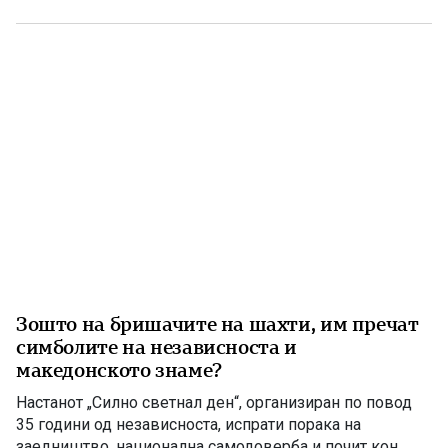
како еден од најтрагичните настани во поновата
македонска историја и траен потсетник на жртвата
принесена во одбраната на државата. Во утринските […]
Зошто на бришачите на шахти, им пречат
симболите на независноста и
македонското знаме?
Настанот „Силно светнал ден“, организиран по повод
35 години од независноста, испрати порака на
заедништво, национална самодоверба и почит кон