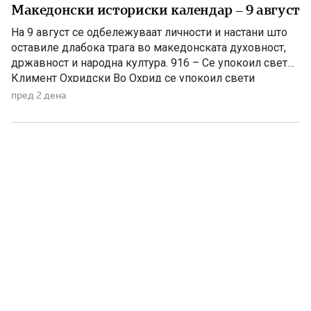
Македонски историски календар – 9 август
На 9 август се одбележуваат личности и настани што
оставиле длабока трага во македонската духовност,
државност и народна култура. 916 – Се упокоил свети
Климент Охридски Во Охрид се упокоил свети
Климент Охридски, еден од најзначајните ученици на
пред 2 дена
светите Кирил и Методиј, основоположник на
Охридската книжевна школа и патрон на
Македонската православна црква. Како просветител,
[…]