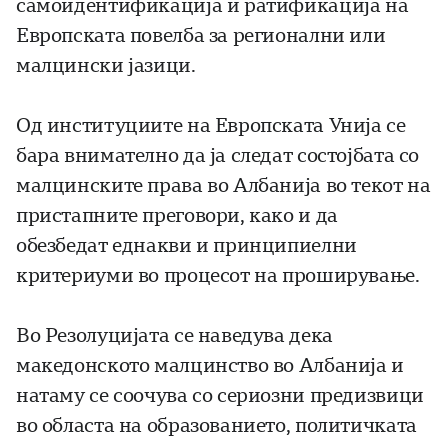
самоидентификација и ратификација на
Европската повелба за регионални или
малцински јазици.
Од институциите на Европската Унија се
бара внимателно да ја следат состојбата со
малцинските права во Албанија во текот на
пристапните преговори, како и да
обезбедат еднакви и принципиелни
критериуми во процесот на проширување.
Во Резолуцијата се наведува дека
македонското малцинство во Албанија и
натаму се соочува со сериозни предизвици
во областа на образованието, политичката