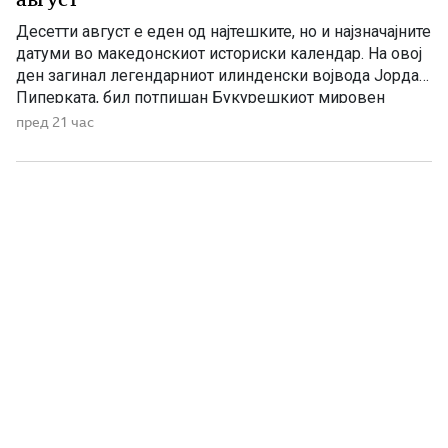
Десетти август е еден од најтешките, но и најзначајните
датуми во македонскиот историски календар. На овој
ден загинал легендарниот илинденски војвода Јордан
Пиперката, бил потпишан Букурешкиот мировен
договор со кој била запечатена поделбата на
пред 21 час
Македонија, а во 1946 година биле донесени одлуки за
признавање на македонскиот народ и за културна
автономија во Пиринскиот дел на […]