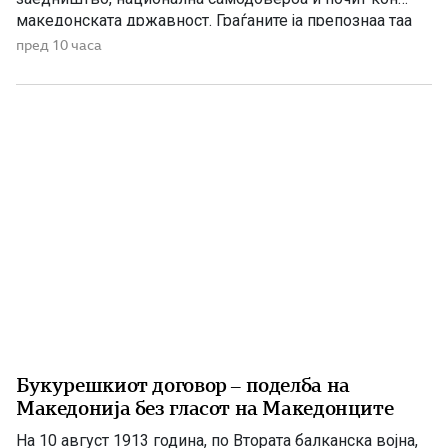
македонската државност. Граѓаните ја препознаа таа
порака, додека Венко Филипче и неколкумината околу
пред 10 часа
него повторно се обидуваат да оцрнат проект што ги
истакнува македонската историја и национална
самобитност. Тоа веќе не изненадува. Станува збор за
[…]
Букурешкиот договор – поделба на
Македонија без гласот на Македонците
На 10 август 1913 година, по Втората балканска војна,