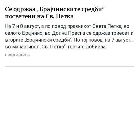
Се одржаа „Брајчинските средби“
посветени на Св. Петка
На 7 и 8 август, а по повод празникот Света Петка, во
селото Брајчино, во Долна Преспа се одржаа триесет и
вторите „Брајчински средби“. По тој повод, на 7 август,
во манастирот „Св. Петка“, гостите добиваа
манастирско гравче, а на 08 август ја прославија
пред 2 дена
селската слава Св Петка, на која гостите ги
забавуваше групата „Фонтара“ […]