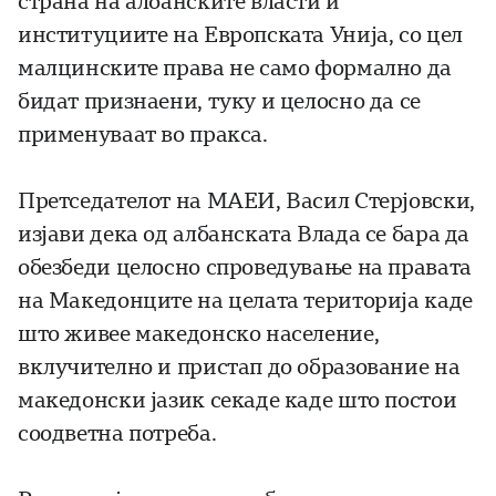
страна на албанските власти и
институциите на Европската Унија, со цел
малцинските права не само формално да
бидат признаени, туку и целосно да се
применуваат во пракса.
Претседателот на МАЕИ, Васил Стерјовски,
изјави дека од албанската Влада се бара да
обезбеди целосно спроведување на правата
на Македонците на целата територија каде
што живее македонско население,
вклучително и пристап до образование на
македонски јазик секаде каде што постои
соодветна потреба.