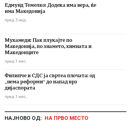
Едмунд Темелко: Додека има вера, ќе
има Македонија
пред 3 нед.
Мухамеди: Пак плукајте по
Македонија, по знамето, химната и
Македонците
пред 1 мес.
Филипче и СДС ја свртеа плочата: од
„нема реформи“ до напад врз
дијаспората
пред 1 мес.
НАЈНОВО ОД:
НА ПРВО МЕСТО