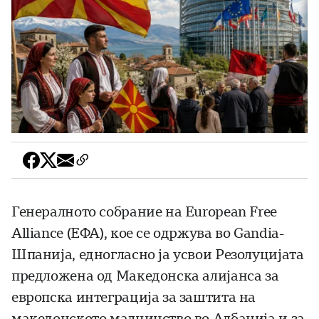
Генералното собрание на European Free
Alliance (ЕФА), кое се одржува во Gandia-
Шпанија, едногласно ја усвои Резолуцијата
предложена од Македонска алијанса за
европска интеграција за заштита на
македонското малцинство во Албанија и за