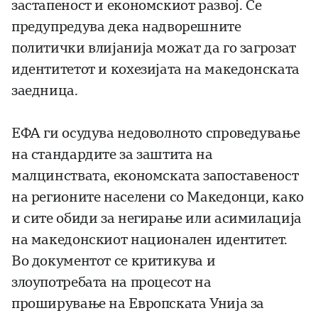
застапеност и економскиот развој. Се
предупредува дека надворешните
политички влијанија можат да го загрозат
идентитетот и кохезијата на македонската
заедница.
ЕФА ги осудува недоволното спроведување
на стандардите за заштита на
малцинствата, економската запоставеност
на регионите населени со Македонци, како
и сите обиди за негирање или асимилација
на македонскиот национален идентитет.
Во документот се критикува и
злоупотребата на процесот на
проширување на Европската Унија за