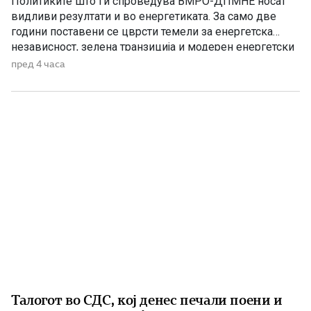
Политиките што ги спроведува ВМРО-ДПМНЕ носат
видливи резултати и во енергетиката. За само две
години поставени се цврсти темели за енергетска
независност, зелена транзиција и модерен енергетски
систем кој ќе обезбеди сигурност, нови инвестиции и
пред 4 часа
одржлив развој. По години на застој, денес Македонија
има нов Закон за енергетика, усогласен со европските
директиви, како и Интегриран […]
Талогот во СДС, кој денес печали поени и