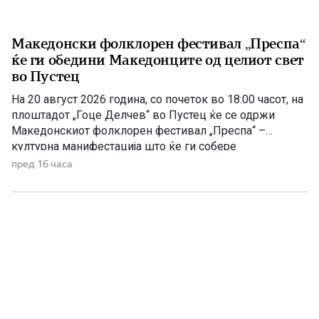
Македонски фолклорен фестивал „Преспа“
ќе ги обедини Македонците од целиот свет
во Пустец
На 20 август 2026 година, со почеток во 18:00 часот, на
плоштадот „Гоце Делчев“ во Пустец ќе се одржи
Македонскиот фолклорен фестивал „Преспа“ –
културна манифестација што ќе ги собере
Македонците од Македонија, Албанија и дијаспората во
пред 16 часа
чест на македонската традиција, песна и оро.
Фестивалот ќе биде можност за промоција на богатото
македонско културно наследство […]