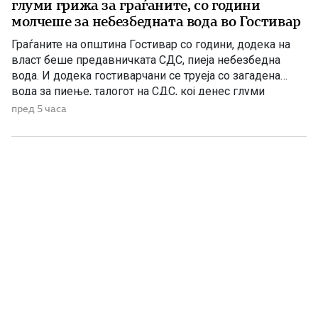
глуми грижа за граѓаните, со години
молчеше за небезбедната вода во Гостивар
Граѓаните на општина Гостивар со години, додека на
власт беше предавничката СДС, пиеја небезбедна
вода. И додека гостиварчани се труеја со загадена
вода за пиење, талогот на СДС, кој денес глуми
загриженост, само за да ќари некој беден политички
пред 5 часа
поен, со години молчеа. Иако тогаш направените
анализи, во повеќе наврати во гостиварскиот
водовод, утврдија небезбедна […]