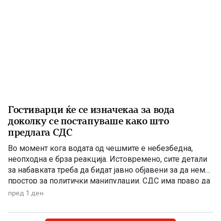
Гостиварци ќе се изначекаа за вода
доколку се постапуваше како што
предлага СДС
Во момент кога водата од чешмите е небезбедна,
неопходна е брза реакција. Истовремено, сите детали
за набавката треба да бидат јавно објавени за да нема
простор за политички манипулации. СДС има право да
бара отчетност, но останува прашањето дали во ваква
пред 1 ден
вонредна ситуација навистина очекувала граѓаните да
чекаат да заврши тендерската постапка додека се