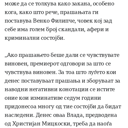
може да се толкува како закана, особено
кога, како што рече, прашањата ги
поставува Венко Филипче, човек кој зад
себе има голем број скандали, афери и
криминални состојби.
„Ако прашањето беше дали се чувствувате
виновен, премиерот одговори за што се
чувствува виновен. За тоа што луѓето кои
денес поставуваат прашања и зборуваат за
наводни негативни конотации се истите
оние кои изминативе седум години
придонесоа многу од тие состојби да бидат
наследени. Денес оваа Влада, предводена
од Христијан Мицкоски, треба да наоѓа