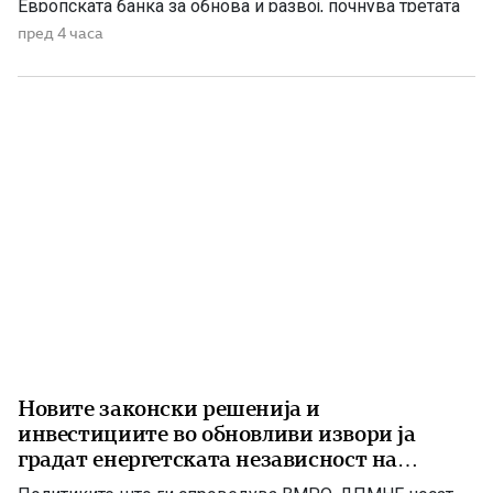
Европската банка за обнова и развој, почнува третата
фаза од финансирањето на железничката делница
пред 4 часа
Крива Паланка – Деве Баир, која е дел од Коридорот
8. На потпишувањето во Владата присуствуваа
премиерот Христијан Мицкоски, вицепремиерот и
министер […]
Новите законски решенија и
инвестициите во обновливи извори ја
градат енергетската независност на
Македонија