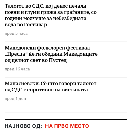
Талогот во СДС, кој денес печали
поени и глуми грижа за граѓаните, со
години молчеше за небезбедната
вода во Гостивар
пред 5 часа
Македонски фолклорен фестивал
„Преспа“ ќе ги обедини Македонците
од целиот свет во Пустец
пред 16 часа
Манасиевски: Сè што говори талогот
од СДС е спротивно на вистината
пред 1 ден
НАЈНОВО ОД:
НА ПРВО МЕСТО