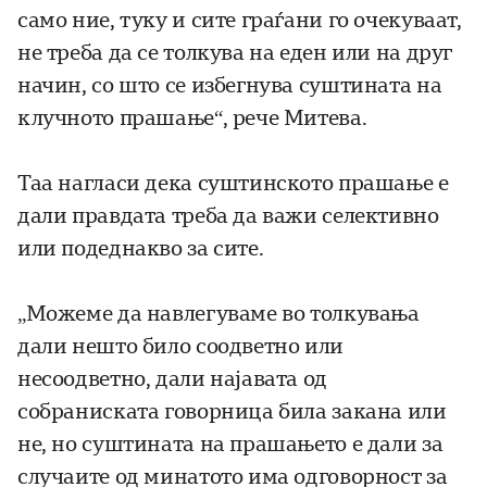
само ние, туку и сите граѓани го очекуваат,
не треба да се толкува на еден или на друг
начин, со што се избегнува суштината на
клучното прашање“, рече Митева.
Таа нагласи дека суштинското прашање е
дали правдата треба да важи селективно
или подеднакво за сите.
„Можеме да навлегуваме во толкувања
дали нешто било соодветно или
несоодветно, дали најавата од
собраниската говорница била закана или
не, но суштината на прашањето е дали за
случаите од минатото има одговорност за