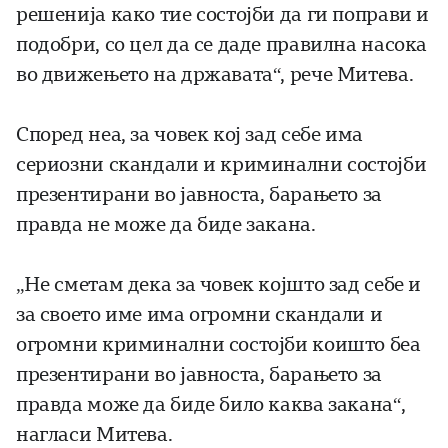
решенија како тие состојби да ги поправи и
подобри, со цел да се даде правилна насока
во движењето на државата“, рече Митева.
Според неа, за човек кој зад себе има
сериозни скандали и криминални состојби
презентирани во јавноста, барањето за
правда не може да биде закана.
„Не сметам дека за човек којшто зад себе и
за своето име има огромни скандали и
огромни криминални состојби коишто беа
презентирани во јавноста, барањето за
правда може да биде било каква закана“,
нагласи Митева.