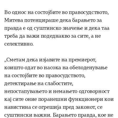
Во однос на состојбите во правосудството,
Митева потенцираше дека барањето за
правда е од суштинско значење и дека таа
треба да важи подеднакво за сите, а не
селективно.
„Сметам дека изјавите на премиерот,
коишто одат во насока на обелоденување
на состојбите во правосудството,
детектирање на слабостите,
непостапувањето и немањето одговорност
кај сите оние поранешни функционери кои
навистина се огрешија пред законот, се
суштински важни. Барањето правда, кое не