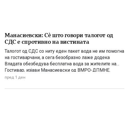
Манасиевски: Сè што говори талогот од
СДС е спротивно на вистината
Талогот од СДС со ниту еден пакет вода не им помогна
на гостиварчани, а сега безобразно лаже додека
Владата обезбедува бесплатна вода за жителите на
Гостивар, изјави Манасиевски од ВМРО-ДПМНЕ.
„Колку злоба и неискреност има во СДС, кога дрско се
пред 1 ден
обидува да прикаже дека постојат некакви бизнис-
интереси со водата што Владата бесплатно им ја дели
[…]