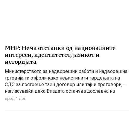
МНР: Нема отстапки од националните
интереси, идентитетот, јазикот и
историјата
Министерството за надворешни работи и надворешна
трговија ги отфрли како невистинити тврдењата на
СДС за постоење таен договор или тајни преговори,
нагласувајќи дека Владата останува доследна на
утврдените државни позиции и нема да прифати
пред 1 ден
отстапки од македонските национални интереси,
идентитетот, јазикот и историјата. „Денешната прес-
конференција на СДС е уште еден обид за создавање
хистерија и […]