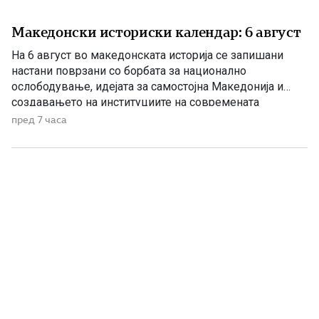
Македонски историски календар: 6 август
На 6 август во македонската историја се запишани
настани поврзани со борбата за национално
ослободување, идејата за самостојна Македонија и
создавањето на институциите на современата
македонска држава. 1875 – Роден е Григорие Хаџи
пред 7 часа
Ташковиќ На 6 август 1875 година во Воден е роден
Григорие Хаџи Ташковиќ – македонски револуционер,
публицист, книжевник и еден од предводниците […]