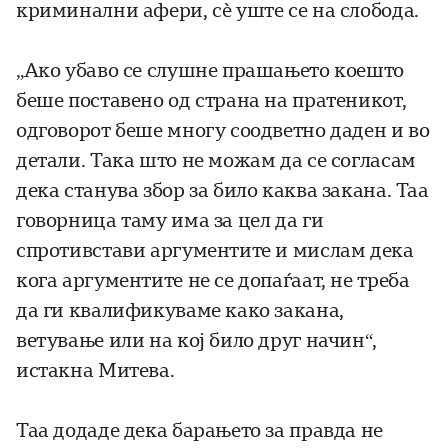
криминални афери, сè уште се на слобода.
„Ако убаво се слушне прашањето коешто
беше поставено од страна на пратеникот,
одговорот беше многу соодветно даден и во
детали. Така што не можам да се согласам
дека станува збор за било каква закана. Таа
говорница таму има за цел да ги
спротивстави аргументите и мислам дека
кога аргументите не се допаѓаат, не треба
да ги квалификуваме како закана,
ветување или на кој било друг начин“,
истакна Митева.
Таа додаде дека барањето за правда не