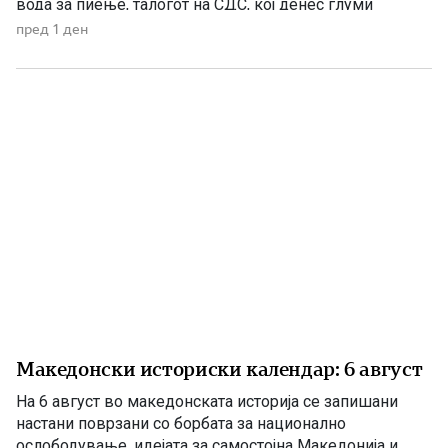
вода за пиење, талогот на СДС, кој денес глуми
загриженост, само за да ќари некој беден политички
пред 1 ден
поен, со години молчеа. Иако тогаш направените
анализи, во повеќе наврати во гостиварскиот
водовод, утврдија небезбедна […]
Македонски историски календар: 6 август
На 6 август во македонската историја се запишани
настани поврзани со борбата за национално
ослободување, идејата за самостојна Македонија и