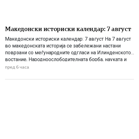
Македонски историски календар: 7 август
Македонски историски календар: 7 август На 7 август
во македонската историја се забележани настани
поврзани со меѓународните одгласи на Илинденското
востание, Народноослободителната борба, науката и
современата македонска уметност. 1903 – Европскиот
пред 6 часа
печат известува за Илинденското востание На 7 август
1903 година европската јавност ги добила првите
поопширни вести за востанието што неколку дена
претходно избувнало […]