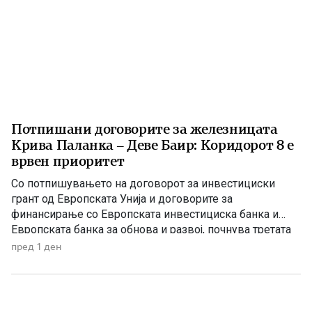
Потпишани договорите за железницата
Крива Паланка – Деве Баир: Коридорот 8 е
врвен приоритет
Со потпишувањето на договорот за инвестициски
грант од Европската Унија и договорите за
финансирање со Европската инвестициска банка и
Европската банка за обнова и развој, почнува третата
фаза од финансирањето на железничката делница
пред 1 ден
Крива Паланка – Деве Баир, која е дел од Коридорот
8. На потпишувањето во Владата присуствуваа
премиерот Христијан Мицкоски, вицепремиерот и
министер […]