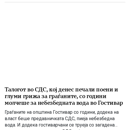
има нов Закон за енергетика, усогласен со европските
директиви, како и Интегриран […]
Талогот во СДС, кој денес печали поени и
глуми грижа за граѓаните, со години
молчеше за небезбедната вода во Гостивар
Граѓаните на општина Гостивар со години, додека на
власт беше предавничката СДС, пиеја небезбедна
вода. И додека гостиварчани се труеја со загадена