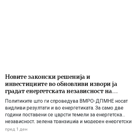
Новите законски решенија и
инвестициите во обновливи извори ја
градат енергетската независност на
Македонија
Политиките што ги спроведува ВМРО-ДПМНЕ носат
видливи резултати и во енергетиката. За само две
години поставени се цврсти темели за енергетска
независност, зелена транзиција и модерен енергетски
систем кој ќе обезбеди сигурност, нови инвестиции и
пред 1 ден
одржлив развој. По години на застој, денес Македонија