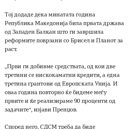
Тој додаде дека минатата година
Република Македонија била првата држава
од Западен Балкан што ги завршила
реформите поврзани со Брисел и Планот за
раст.
„Први ги добивме средствата, од кои две
третини се нискокаматни кредити, а една
третина грантови од Европската Унија. И
оваа година повторно ќе бидеме меѓу
првите и ќе реализираме 90 проценти од
задачите“, изјави Пренџов.
Според него, СДСМ треба да биде