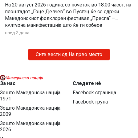
На 20 август 2026 година, со почеток во 18:00 часот, на
плоштадот „Гоце Делчев“ во Пустец ќе се одржи
Македонскиот фолклорен фестивал „Преспа“ –
културна манифестација што ќе ги собере
Македонците од Македонија, Албанија и дијаспората во
пред 2 дена
чест на македонската традиција, песна и оро.
Фестивалот ќе биде можност за промоција на богатото
македонско културно наследство […]
Сите вести од На прво место
За нас
Следете нѐ
Зошто Македонска нација
Facebook страница
1971
Facebook група
Зошто Македонска нација
2009
Зошто Македонска нација
2026