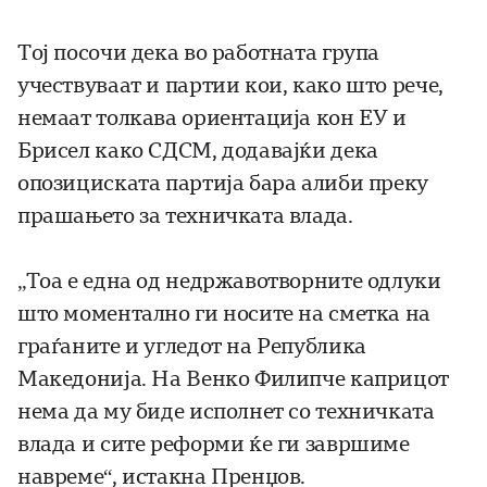
Тој посочи дека во работната група
учествуваат и партии кои, како што рече,
немаат толкава ориентација кон ЕУ и
Брисел како СДСМ, додавајќи дека
опозициската партија бара алиби преку
прашањето за техничката влада.
„Тоа е една од недржавотворните одлуки
што моментално ги носите на сметка на
граѓаните и угледот на Република
Македонија. На Венко Филипче каприцот
нема да му биде исполнет со техничката
влада и сите реформи ќе ги завршиме
навреме“, истакна Пренџов.