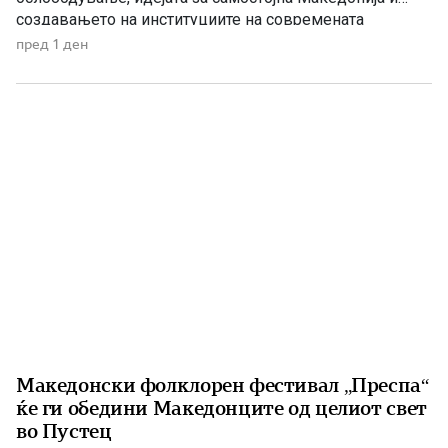
создавањето на институциите на современата
македонска држава. 1875 – Роден е Григорие Хаџи
пред 1 ден
Ташковиќ На 6 август 1875 година во Воден е роден
Григорие Хаџи Ташковиќ – македонски револуционер,
публицист, книжевник и еден од предводниците […]
Македонски фолклорен фестивал „Преспа“
ќе ги обедини Македонците од целиот свет
во Пустец