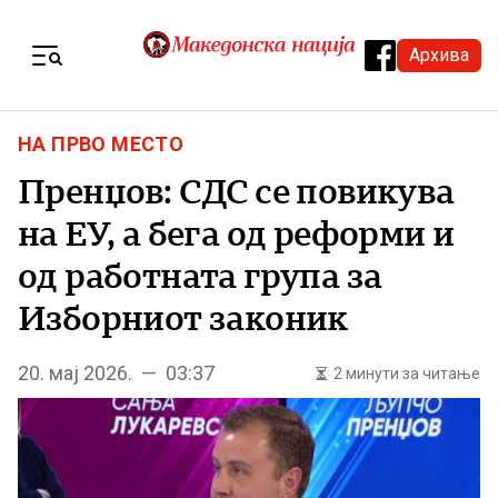
Skip to content
Архива
Menu
НА ПРВО МЕСТО
Пренџов: СДС се повикува
на ЕУ, а бега од реформи и
од работната група за
Изборниот законик
20. мај 2026. — 03:37
2 минути за читање