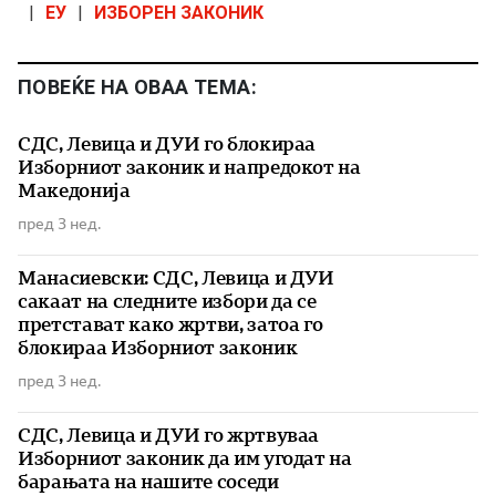
|
ЕУ
|
ИЗБОРЕН ЗАКОНИК
ПОВЕЌЕ НА ОВАА ТЕМА:
СДС, Левица и ДУИ го блокираа
Изборниот законик и напредокот на
Македонија
пред 3 нед.
Манасиевски: СДС, Левица и ДУИ
сакаат на следните избори да се
претстават како жртви, затоа го
блокираа Изборниот законик
пред 3 нед.
СДС, Левица и ДУИ го жртвуваа
Изборниот законик да им угодат на
барањата на нашите соседи