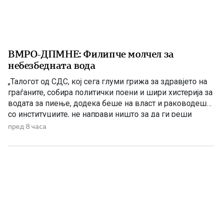
ВМРО-ДПМНЕ: Филипче молчел за
небезбедната вода
„Талогот од СДС, кој сега глуми грижа за здравјето на
граѓаните, собира политички поени и шири хистерија за
водата за пиење, додека беше на власт и раководеше
со институциите, не направи ништо за да ги реши
проблемите. Проблеми со квалитетот на водата за
пред 8 часа
пиење имаше и во времето кога Венко Филипче беше
министер за здравство, […]