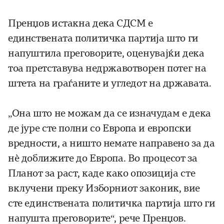
Пренџов истакна дека СДСМ е
единствената политичка партија што ги
напуштила преговорите, оценувајќи дека
тоа претставува недржавотворен потег на
штета на граѓаните и угледот на државата.
„Она што не можам да се изначудам е дека
де јуре сте полни со Европа и европски
вредности, а ништо немате направено за да
нè доближите до Европа. Во процесот за
Планот за раст, каде како опозиција сте
вклучени преку Изборниот законик, вие
сте единствената политичка партија што ги
напушта преговорите“, рече Пренџов.