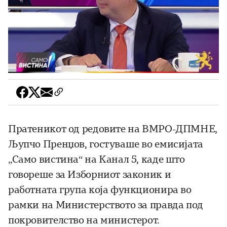
Пратеникот од редовите на ВМРО-ДПМНЕ,
Љупчо Пренџов, гостуваше во емисијата
„Само вистина“ на Канал 5, каде што
говореше за Изборниот законик и
работната група која функционира во
рамки на Министерството за правда под
покровителство на министерот.