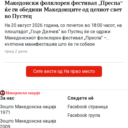
Македонски фолклорен фестивал „Преспа“
ќе ги обедини Македонците од целиот свет
во Пустец
На 20 август 2026 година, со почеток во 18:00 часот, на
плоштадот „Гоце Делчев“ во Пустец ќе се одржи
Македонскиот фолклорен фестивал „Преспа“ –
културна манифестација што ќе ги собере
Македонците од Македонија, Албанија и дијаспората во
пред 2 дена
чест на македонската традиција, песна и оро.
Фестивалот ќе биде можност за промоција на богатото
македонско културно наследство […]
Сите вести од На прво место
За нас
Следете нѐ
Зошто Македонска нација
Facebook страница
1971
Facebook група
Зошто Македонска нација
2009