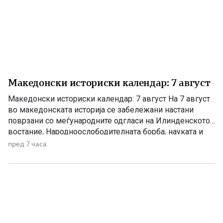
Македонски историски календар: 7 август
Македонски историски календар: 7 август На 7 август
во македонската историја се забележани настани
поврзани со меѓународните одгласи на Илинденското
востание, Народноослободителната борба, науката и
современата македонска уметност. 1903 – Европскиот
пред 7 часа
печат известува за Илинденското востание На 7 август
1903 година европската јавност ги добила првите
поопширни вести за востанието што неколку дена
претходно избувнало […]