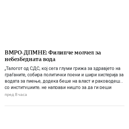
ВМРО-ДПМНЕ: Филипче молчел за
небезбедната вода
„Талогот од СДС, кој сега глуми грижа за здравјето на
граѓаните, собира политички поени и шири хистерија за
водата за пиење, додека беше на власт и раководеше
со институциите, не направи ништо за да ги реши
проблемите. Проблеми со квалитетот на водата за
пред 8 часа
пиење имаше и во времето кога Венко Филипче беше
министер за здравство, […]