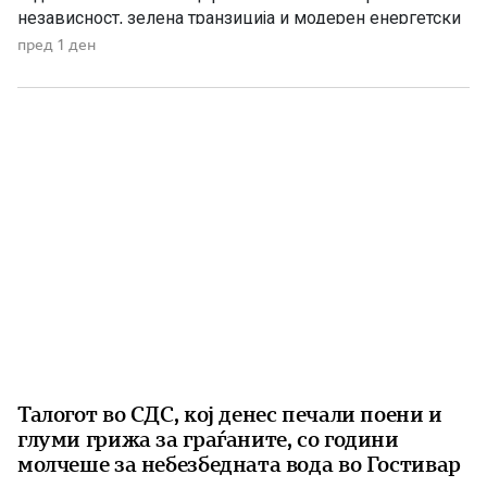
независност, зелена транзиција и модерен енергетски
систем кој ќе обезбеди сигурност, нови инвестиции и
пред 1 ден
одржлив развој. По години на застој, денес Македонија
има нов Закон за енергетика, усогласен со европските
директиви, како и Интегриран […]
Талогот во СДС, кој денес печали поени и
глуми грижа за граѓаните, со години
молчеше за небезбедната вода во Гостивар