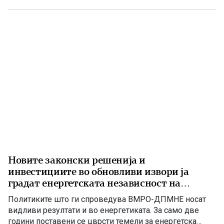
8. На потпишувањето во Владата присуствуваа
премиерот Христијан Мицкоски, вицепремиерот и
министер […]
Новите законски решенија и
инвестициите во обновливи извори ја
градат енергетската независност на
Македонија
Политиките што ги спроведува ВМРО-ДПМНЕ носат
видливи резултати и во енергетиката. За само две
години поставени се цврсти темели за енергетска