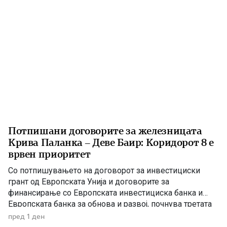
Потпишани договорите за железницата
Крива Паланка – Деве Баир: Коридорот 8 е
врвен приоритет
Со потпишувањето на договорот за инвестициски
грант од Европската Унија и договорите за
финансирање со Европската инвестициска банка и
Европската банка за обнова и развој, почнува третата
фаза од финансирањето на железничката делница
пред 1 ден
Крива Паланка – Деве Баир, која е дел од Коридорот