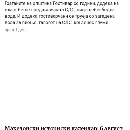
Граѓаните на општина Гостивар со години, додека на
власт беше предавничката СДС, пиеја небезбедна
вода. И додека гостиварчани се труеја со загадена
вода за пиење, талогот на СДС, кој денес глуми
загриженост, само за да ќари некој беден политички
пред 1 ден
поен, со години молчеа. Иако тогаш направените
анализи, во повеќе наврати во гостиварскиот
водовод, утврдија небезбедна […]
Македонски историски календар: 6 август