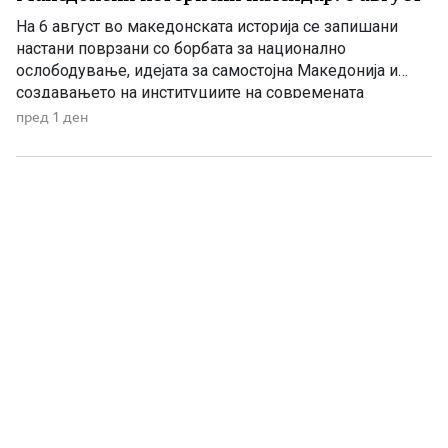
На 6 август во македонската историја се запишани
настани поврзани со борбата за национално
ослободување, идејата за самостојна Македонија и
создавањето на институциите на современата
македонска држава. 1875 – Роден е Григорие Хаџи
пред 1 ден
Ташковиќ На 6 август 1875 година во Воден е роден
Григорие Хаџи Ташковиќ – македонски револуционер,
публицист, книжевник и еден од предводниците […]