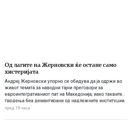
Од лагите на Жерновски ќе остане само
хистеријата
Андреј Жерновски упорно се обидува да ја одржи во
живот темата за наводни тајни преговори за
евроинтегративниот пат на Македонија, иако таквите
тврдења беа демантирани од надлежните институции.
Како што им пукна меурот од сапуница наречен
пред 19 часа
„мигранти за пари“, така на СДС му пука и најновата
конструкција – дека власта тајно се подготвува да го
[…]