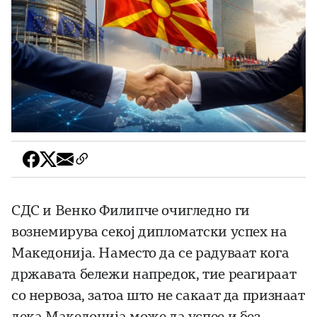
СДС и Венко Филипче очигледно ги
вознемирува секој дипломатски успех на
Македонија. Наместо да се радуваат кога
државата бележи напредок, тие реагираат
со нервоза, затоа што не сакаат да признаат
дека Македонија може да успее и без