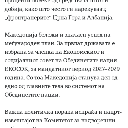
проценти повеќе од средствата што ги
добија, како што често ги нарекуваат,
„фронтранерите“ Црна Гора и Албанија.
Македонија бележи и значаен успех на
меѓународен план. За првпат државата е
избрана за членка на Економскиот и
социјалниот совет на Обединетите нации –
ЕКОСОК, за мандатниот период 2027–2029
година. Со тоа Македонија станува дел од
едно од главните тела во системот на
Обединетите нации.
Важна политичка порака испраќа и нацрт-
извештајот на Комитетот за надворешни