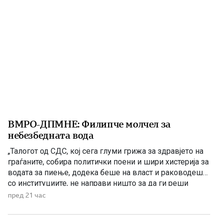
претходно избувнало […]
ВМРО-ДПМНЕ: Филипче молчел за
небезбедната вода
„Талогот од СДС, кој сега глуми грижа за здравјето на
граѓаните, собира политички поени и шири хистерија за
водата за пиење, додека беше на власт и раководеше
со институциите, не направи ништо за да ги реши
проблемите. Проблеми со квалитетот на водата за
пред 21 час
пиење имаше и во времето кога Венко Филипче беше
министер за здравство, […]