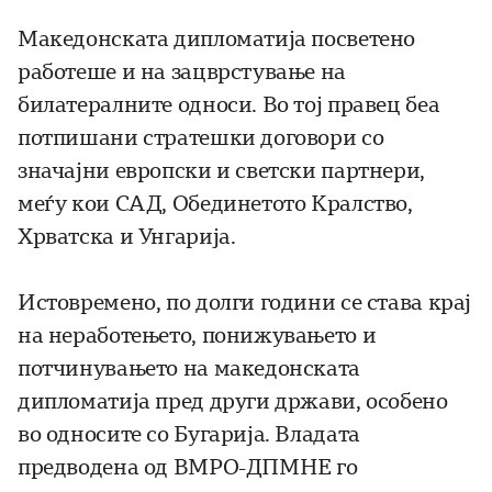
Македонската дипломатија посветено
работеше и на зацврстување на
билатералните односи. Во тој правец беа
потпишани стратешки договори со
значајни европски и светски партнери,
меѓу кои САД, Обединетото Кралство,
Хрватска и Унгарија.
Истовремено, по долги години се става крај
на неработењето, понижувањето и
потчинувањето на македонската
дипломатија пред други држави, особено
во односите со Бугарија. Владата
предводена од ВМРО-ДПМНЕ го