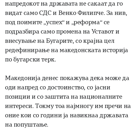
напредокот на државата не сакаат да го
видат само СДС и Венко Филипче. За нив,
под поимите „успех“ и „реформа“ се
подразбира само промена на Уставот и
внесување на Бугарите, со крајна цел
редефинирање на македонската историја
по бугарски терк.
Македонија денес покажува дека може да
оди напред со достоинство, со јасни
позиции и со заштита на националните
интереси. Токму тоа најмногу им пречи на
оние кои со години ја навикнаа државата
на попуштање.