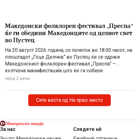
Македонски фолклорен фестивал „Преспа“
ќе ги обедини Македонците од целиот свет
во Пустец
На 20 август 2026 година, со почеток во 18:00 часот, на
плоштадот „Гоце Делчев“ во Пустец ќе се одржи
Македонскиот фолклорен фестивал „Преспа“ –
културна манифестација што ќе ги собере
Македонците од Македонија, Албанија и дијаспората во
пред 2 дена
чест на македонската традиција, песна и оро.
Фестивалот ќе биде можност за промоција на богатото
македонско културно наследство […]
Сите вести од На прво место
За нас
Следете нѐ
Зошто Македонска нација
Facebook страница