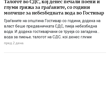
Талогот во СДС, кој денес печали поени и
глуми грижа за граѓаните, со години
молчеше за небезбедната вода во Гостивар
Граѓаните на општина Гостивар со години, додека на
власт беше предавничката СДС, пиеја небезбедна
вода. И додека гостиварчани се труеја со загадена
вода за пиење, талогот на СДС, кој денес глуми
загриженост, само за да ќари некој беден политички
пред 2 дена
поен, со години молчеа. Иако тогаш направените
анализи, во повеќе наврати во гостиварскиот
водовод, утврдија небезбедна […]