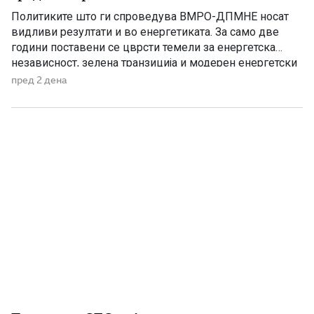
Македонија
Политиките што ги спроведува ВМРО-ДПМНЕ носат
видливи резултати и во енергетиката. За само две
години поставени се цврсти темели за енергетска
независност, зелена транзиција и модерен енергетски
систем кој ќе обезбеди сигурност, нови инвестиции и
пред 2 дена
одржлив развој. По години на застој, денес Македонија
има нов Закон за енергетика, усогласен со европските
директиви, како и Интегриран […]