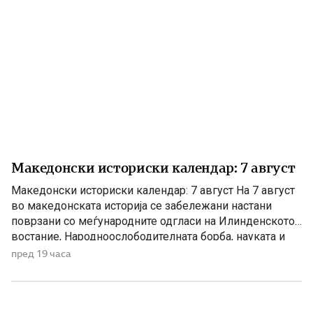
Македонски историски календар: 7 август
Македонски историски календар: 7 август На 7 август
во македонската историја се забележани настани
поврзани со меѓународните одгласи на Илинденското
востание, Народноослободителната борба, науката и
современата македонска уметност. 1903 – Европскиот
пред 19 часа
печат известува за Илинденското востание На 7 август
1903 година европската јавност ги добила првите
поопширни вести за востанието што неколку дена