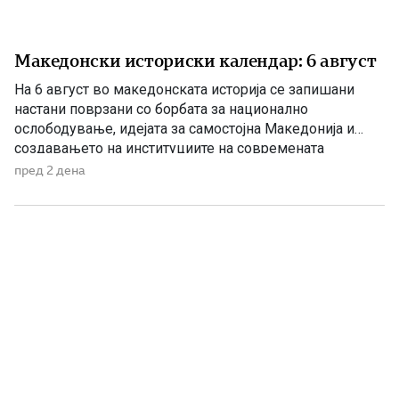
Македонски историски календар: 6 август
На 6 август во македонската историја се запишани
настани поврзани со борбата за национално
ослободување, идејата за самостојна Македонија и
создавањето на институциите на современата
македонска држава. 1875 – Роден е Григорие Хаџи
пред 2 дена
Ташковиќ На 6 август 1875 година во Воден е роден
Григорие Хаџи Ташковиќ – македонски револуционер,
публицист, книжевник и еден од предводниците […]