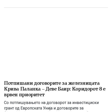
„мигранти за пари“, така на СДС му пука и најновата
конструкција – дека власта тајно се подготвува да го
[…]
Потпишани договорите за железницата
Крива Паланка – Деве Баир: Коридорот 8 е
врвен приоритет
Со потпишувањето на договорот за инвестициски
грант од Европската Унија и договорите за