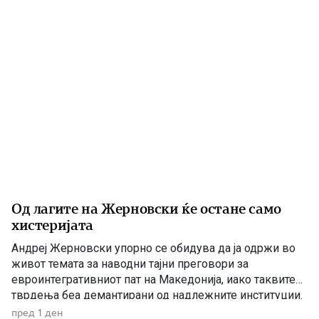
Од лагите на Жерновски ќе остане само
хистеријата
Андреј Жерновски упорно се обидува да ја одржи во
живот темата за наводни тајни преговори за
евроинтегративниот пат на Македонија, иако таквите
тврдења беа демантирани од надлежните институции.
Како што им пукна меурот од сапуница наречен
пред 1 ден