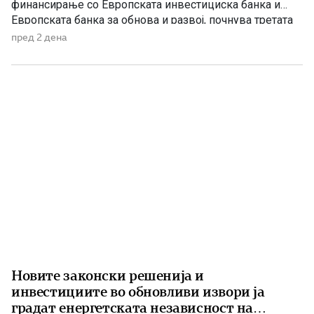
финансирање со Европската инвестициска банка и
Европската банка за обнова и развој, почнува третата
фаза од финансирањето на железничката делница
пред 2 дена
Крива Паланка – Деве Баир, која е дел од Коридорот
8. На потпишувањето во Владата присуствуваа
премиерот Христијан Мицкоски, вицепремиерот и
министер […]
Новите законски решенија и
инвестициите во обновливи извори ја
градат енергетската независност на