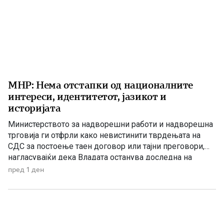
МНР: Нема отстапки од националните
интереси, идентитетот, јазикот и
историјата
Министерството за надворешни работи и надворешна
трговија ги отфрли како невистинити тврдењата на
СДС за постоење таен договор или тајни преговори,
нагласувајќи дека Владата останува доследна на
утврдените државни позиции и нема да прифати
пред 1 ден
отстапки од македонските национални интереси,
идентитетот, јазикот и историјата. „Денешната прес-
конференција на СДС е уште еден обид за создавање
хистерија и […]