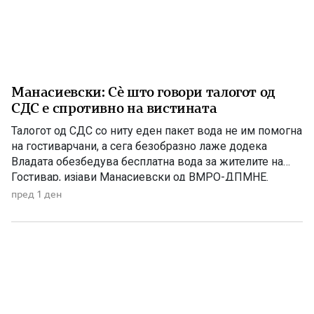
Манасиевски: Сè што говори талогот од
СДС е спротивно на вистината
Талогот од СДС со ниту еден пакет вода не им помогна
на гостиварчани, а сега безобразно лаже додека
Владата обезбедува бесплатна вода за жителите на
Гостивар, изјави Манасиевски од ВМРО-ДПМНЕ.
„Колку злоба и неискреност има во СДС, кога дрско се
пред 1 ден
обидува да прикаже дека постојат некакви бизнис-
интереси со водата што Владата бесплатно им ја дели
[…]