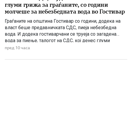
глуми грижа за граѓаните, со години
молчеше за небезбедната вода во Гостивар
Граѓаните на општина Гостивар со години, додека на
власт беше предавничката СДС, пиеја небезбедна
вода. И додека гостиварчани се труеја со загадена
вода за пиење, талогот на СДС, кој денес глуми
загриженост, само за да ќари некој беден политички
пред 10 часа
поен, со години молчеа. Иако тогаш направените
анализи, во повеќе наврати во гостиварскиот
водовод, утврдија небезбедна […]