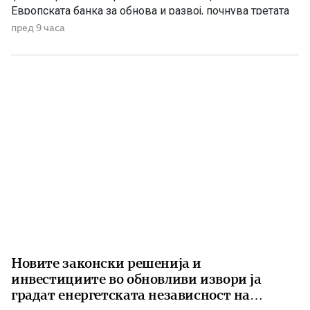
Европската банка за обнова и развој, почнува третата
фаза од финансирањето на железничката делница
пред 9 часа
Крива Паланка – Деве Баир, која е дел од Коридорот
8. На потпишувањето во Владата присуствуваа
премиерот Христијан Мицкоски, вицепремиерот и
министер […]
Новите законски решенија и
инвестициите во обновливи извори ја
градат енергетската независност на