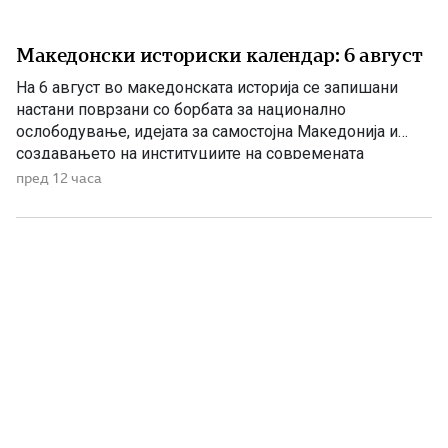
Македонски историски календар: 6 август
На 6 август во македонската историја се запишани
настани поврзани со борбата за национално
ослободување, идејата за самостојна Македонија и
создавањето на институциите на современата
македонска држава. 1875 – Роден е Григорие Хаџи
пред 12 часа
Ташковиќ На 6 август 1875 година во Воден е роден
Григорие Хаџи Ташковиќ – македонски револуционер,
публицист, книжевник и еден од предводниците […]