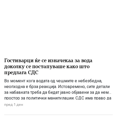
Гостиварци ќе се изначекаа за вода
доколку се постапуваше како што
предлага СДС
Во момент кога водата од чешмите е небезбедна,
неопходна е брза реакција. Истовремено, сите детали
за набавката треба да бидат јавно објавени за да нема
простор за политички манипулации. СДС има право да
бара отчетност, но останува прашањето дали во ваква
пред 1 ден
вонредна ситуација навистина очекувала граѓаните да
чекаат да заврши тендерската постапка додека се