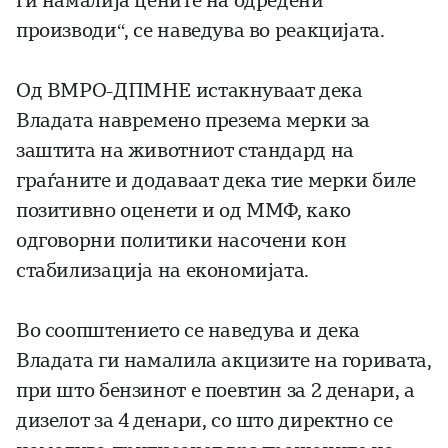
ги намалија цените на одредени
производи“, се наведува во реакцијата.
Од ВМРО-ДПМНЕ истакнуваат дека
Владата навремено презема мерки за
заштита на животниот стандард на
граѓаните и додаваат дека тие мерки биле
позитивно оценети и од ММФ, како
одговорни политики насочени кон
стабилизација на економијата.
Во соопштението се наведува и дека
Владата ги намалила акцизите на горивата,
при што бензинот е поевтин за 2 денари, а
дизелот за 4 денари, со што директно се