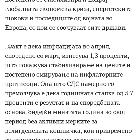
глобалната економска криза, енергетските
шокови и последиците од војната во
Европа, со кои се соочуваат сите држави.
„Факт е дека инфлацијата во април,
споредено со март, изнесува 1,3 проценти,
што покажува стабилизирање на цените и
постепено смирување на инфлаторните
притисоци. Она што СДС намерно го
премолчува е дека годишната стапка од 5,7
проценти е резултат и на споредбената
основа, бидејќи минатата година во овој
период беа активни мерките за
велигденската кошничка, кои привремено