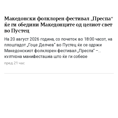
Македонски фолклорен фестивал „Преспа“
ќе ги обедини Македонците од целиот свет
во Пустец
На 20 август 2026 година, со почеток во 18:00 часот, на
плоштадот „Гоце Делчев“ во Пустец ќе се одржи
Македонскиот фолклорен фестивал „Преспа“ –
културна манифестација што ќе ги собере
Македонците од Македонија, Албанија и дијаспората во
пред 21 час
чест на македонската традиција, песна и оро.
Фестивалот ќе биде можност за промоција на богатото
македонско културно наследство […]