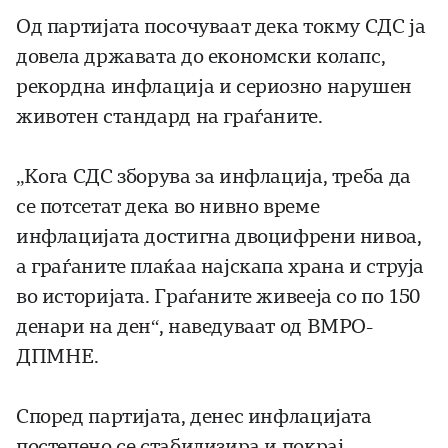
Од партијата посочуваат дека токму СДС ја
довела државата до економски колапс,
рекордна инфлација и сериозно нарушен
животен стандард на граѓаните.
„Кога СДС зборува за инфлација, треба да
се потсетат дека во нивно време
инфлацијата достигна двоцифрени нивоа,
а граѓаните плаќаа најскапа храна и струја
во историјата. Граѓаните живееја со по 150
денари на ден“, наведуваат од ВМРО-
ДПМНЕ.
Според партијата, денес инфлацијата
постепено се стабилизира и покрај