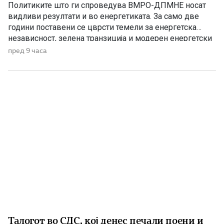
Македонија
Политиките што ги спроведува ВМРО-ДПМНЕ носат
видливи резултати и во енергетиката. За само две
години поставени се цврсти темели за енергетска
независност, зелена транзиција и модерен енергетски
систем кој ќе обезбеди сигурност, нови инвестиции и
пред 9 часа
одржлив развој. По години на застој, денес Македонија
има нов Закон за енергетика, усогласен со европските
директиви, како и Интегриран […]
Талогот во СДС, кој денес печали поени и