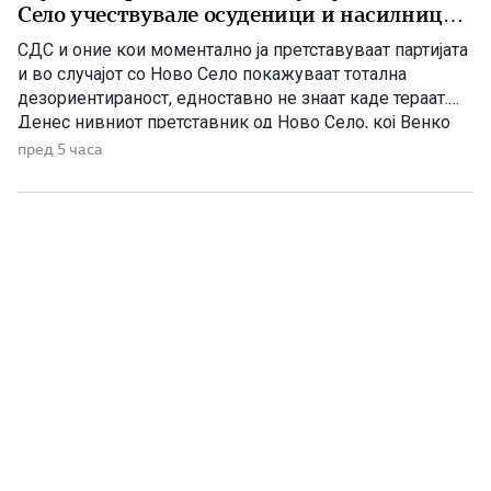
Село учествувале осуденици и насилници,
ова е талогот на Македонија
СДС и оние кои моментално ја претставуваат партијата
и во случајот со Ново Село покажуваат тотална
дезориентираност, едноставно не знаат каде тераат.
Денес нивниот претставник од Ново Село, кој Венко
Филипче го нарекува дете или воопшто учесниците во
пред 5 часа
случајот во Ново Село во панична прес-конференција
ги нарече деца, јавно призна дека е насилник и
осуденик. […]