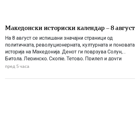
Македонски историски календар – 8 август
На 8 август се испишани значајни страници од
политичката, револуционерната, културната и поновата
историја на Македонија. Денот ги поврзува Солун,
Битола, Леринско, Скопје, Тетово, Прилеп и други
македонски краишта. 1903 – Убиен рускиот конзул
пред 5 часа
Александар Ростковски во Битола На 8 август 1903
година, во екот на Илинденското востание, во Битола
бил убиен рускиот императорски конзул […]