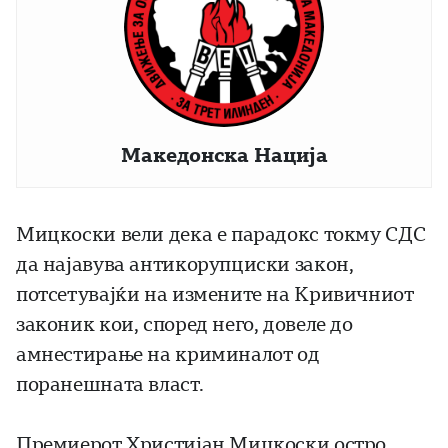
Македонска Нација
Мицкоски вели дека е парадокс токму СДС
да најавува антикорупциски закон,
потсетувајќи на измените на Кривичниот
законик кои, според него, довеле до
амнестирање на криминалот од
поранешната власт.
Премиерот Христијан Мицкоски остро