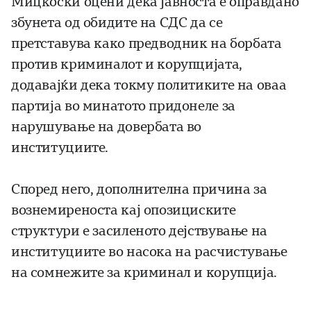
Мицкоски оцени дека јавноста е оправдано
збунета од обидите на СДС да се
претставува како предводник на борбата
против криминалот и корупцијата,
додавајќи дека токму политиките на оваа
партија во минатото придонеле за
нарушување на довербата во
институциите.
Според него, дополнителна причина за
вознемиреноста кај опозициските
структури е засиленото дејствување на
институциите во насока на расчистување
на сомнежите за криминал и корупција.