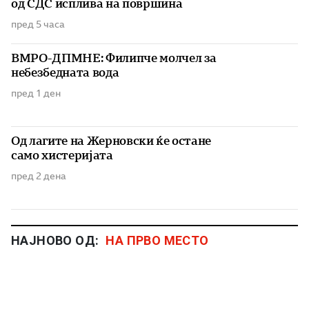
од СДС исплива на површина
пред 5 часа
ВМРО-ДПМНЕ: Филипче молчел за
небезбедната вода
пред 1 ден
Од лагите на Жерновски ќе остане
само хистеријата
пред 2 дена
НАЈНОВО ОД:
НА ПРВО МЕСТО