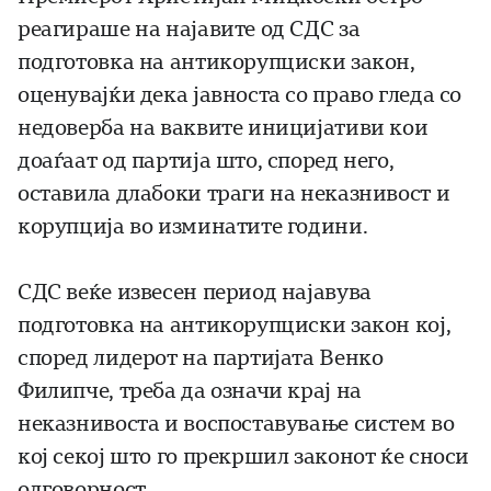
реагираше на најавите од СДС за
подготовка на антикорупциски закон,
оценувајќи дека јавноста со право гледа со
недоверба на ваквите иницијативи кои
доаѓаат од партија што, според него,
оставила длабоки траги на неказнивост и
корупција во изминатите години.
СДС веќе извесен период најавува
подготовка на антикорупциски закон кој,
според лидерот на партијата Венко
Филипче, треба да означи крај на
неказнивоста и воспоставување систем во
кој секој што го прекршил законот ќе сноси
одговорност.