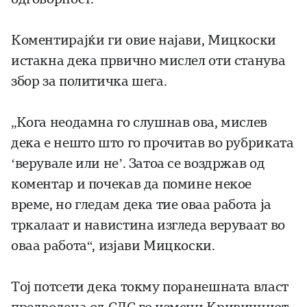
Коментирајќи ги овие најави, Мицкоски
истакна дека првично мислел оти станува
збор за политичка шега.
„Кога неодамна го слушнав ова, мислев
дека е нешто што го прочитав во рубриката
‘верувале или не’. Затоа се воздржав од
коментар и почекав да помине некое
време, но гледам дека тие оваа работа ја
тркалаат и навистина изгледа веруваат во
оваа работа“, изјави Мицкоски.
Тој потсети дека токму поранешната власт