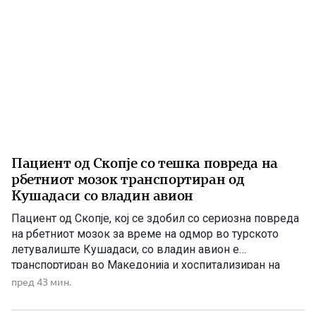
Пациент од Скопје со тешка повреда на
рбетниот мозок транспортиран од
Кушадаси со владин авион
Пациент од Скопје, кој се здобил со сериозна повреда
на рбетниот мозок за време на одмор во турското
летувалиште Кушадаси, со владин авион е
транспортиран во Македонија и хоспитализиран на
Универзитетската клиника за трауматологија,
пред 43 мин.
ортопедски болести, анестезија, реанимација и
интензивно лекување (ТОАРИЛУЦ). Информацијата ја