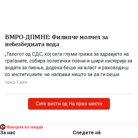
ВМРО-ДПМНЕ: Филипче молчел за
небезбедната вода
„Талогот од СДС, кој сега глуми грижа за здравјето на
граѓаните, собира политички поени и шири хистерија за
водата за пиење, додека беше на власт и раководеше
со институциите, не направи ништо за да ги реши
проблемите. Проблеми со квалитетот на водата за
пред 1 ден
пиење имаше и во времето кога Венко Филипче беше
министер за здравство, […]
Сите вести од На прво место
За нас
Следете нѐ