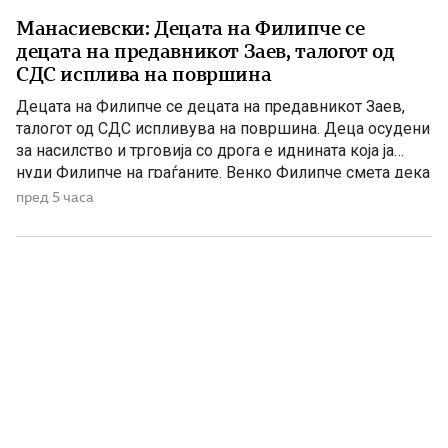
Манасиевски: Децата на Филипче се
децата на предавникот Заев, талогот од
СДС исплива на површина
Децата на Филипче се децата на предавникот Заев,
талогот од СДС испливува на површина. Деца осудени
за насилство и трговија со дрога е иднината која ја
нуди Филипче на граѓаните. Венко Филипче смета дека
со насилници и лица корисници на наркотични
пред 5 часа
средства и опојни дроги треба да се гради иднина.
Христијан Ефтимов внук на Заеви, […]