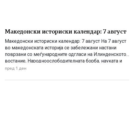
Македонски историски календар: 7 август
Македонски историски календар: 7 август На 7 август
во македонската историја се забележани настани
поврзани со меѓународните одгласи на Илинденското
востание, Народноослободителната борба, науката и
современата македонска уметност. 1903 – Европскиот
пред 1 ден
печат известува за Илинденското востание На 7 август
1903 година европската јавност ги добила првите
поопширни вести за востанието што неколку дена
претходно избувнало […]