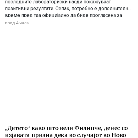
последните лабораториски наоди покажуваат
позитивни резултати. Сепак, потребно е дополнително
време пред таа официјално да биде прогласена за
исправна за пиење, изјави директорот на Дирекцијата
пред 4 часа
за заштита и спасување, Стојанче Ангелов. Тој посочи
дека конечната одлука ќе ја донесе Агенцијата за
храна и ветеринарство, откако надлежните
испитувања ќе […]
„Детето“ како што вели Филипче, денес со
изјавата призна дека во случајот во Ново