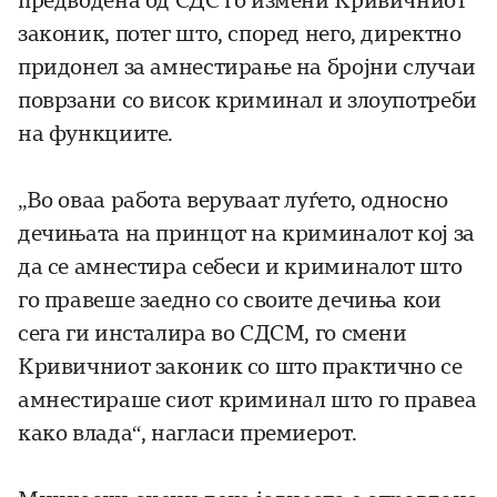
предводена од СДС го измени Кривичниот
законик, потег што, според него, директно
придонел за амнестирање на бројни случаи
поврзани со висок криминал и злоупотреби
на функциите.
„Во оваа работа веруваат луѓето, односно
дечињата на принцот на криминалот кој за
да се амнестира себеси и криминалот што
го правеше заедно со своите дечиња кои
сега ги инсталира во СДСМ, го смени
Кривичниот законик со што практично се
амнестираше сиот криминал што го правеа
како влада“, нагласи премиерот.