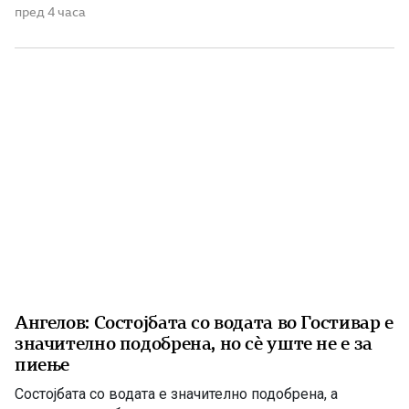
Македонскиот национален совет нагласува дека
пред 4 часа
споменикот нема политичка или територијална порака,
туку треба да биде траен симбол на македонскиот
народ, неговото историско паметење и културен
идентитет. Националниот совет на македонското […]
Ангелов: Состојбата со водата во Гостивар е
значително подобрена, но сè уште не е за
пиење
Состојбата со водата е значително подобрена, а