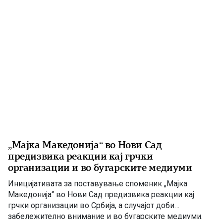
соопшти директорот на Клиниката, д-р Игор
Мерџановски, кој наведе дека пациентот […]
„Мајка Македонија“ во Нови Сад
предизвика реакции кај грчки
организации и во бугарските медиуми
Иницијативата за поставување споменик „Мајка
Македонија“ во Нови Сад предизвика реакции кај
грчки организации во Србија, а случајот доби
забележително внимание и во бугарските медиуми.