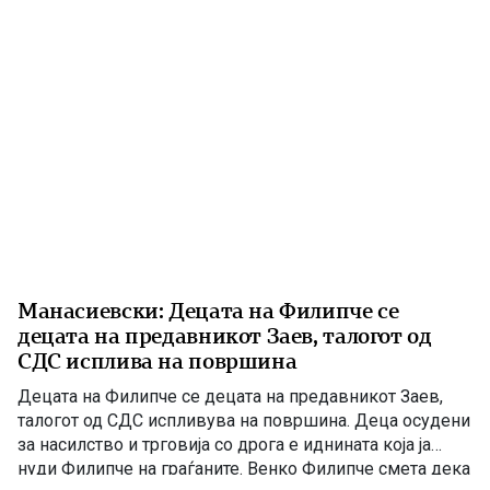
Манасиевски: Децата на Филипче се
децата на предавникот Заев, талогот од
СДС исплива на површина
Децата на Филипче се децата на предавникот Заев,
талогот од СДС испливува на површина. Деца осудени
за насилство и трговија со дрога е иднината која ја
нуди Филипче на граѓаните. Венко Филипче смета дека