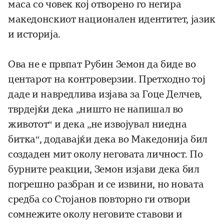
маса со човек кој отворено го негира
македонскиот национален идентитет, јазик
и историја.
Ова не е првпат Рубин Земон да биде во
центарот на контроверзии. Претходно тој
даде и навредлива изјава за Гоце Делчев,
тврдејќи дека „ништо не напишал во
животот“ и дека „не извојувал ниедна
битка“, додавајќи дека во Македонија бил
создаден мит околу неговата личност. По
бурните реакции, Земон изјави дека бил
погрешно разбран и се извини, но новата
средба со Стојанов повторно ги отвори
сомнежите околу неговите ставови и