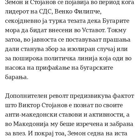
Земон и Стојанов се појавија во период кога
лидерот на СДС, Венко Филипче,
секојдневно ја турка тезата дека Бугарите
мора да бидат внесени во Уставот. Токму
затоа, во јавноста се поставуваат прашања
дали станува збор за изолиран случај или
за поширока политичка линија која оди во
насока на прифаќање на бугарските
барања.
Дополнителен револт предизвикува фактот
што Виктор Стојанов е познат по своите
анти-македонски ставови и активности, а
во Македонија му беше изречена и забрана
за влез. И покрај тоа, Земон седна на иста