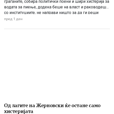
граѓаните, собира политички поени и шири хистерија за
водата за пиење, додека беше на власт и раководеше
со институциите, не направи ништо за да ги реши
проблемите. Проблеми со квалитетот на водата за
пред 1 ден
пиење имаше и во времето кога Венко Филипче беше
министер за здравство, […]
Од лагите на Жерновски ќе остане само
хистеријата