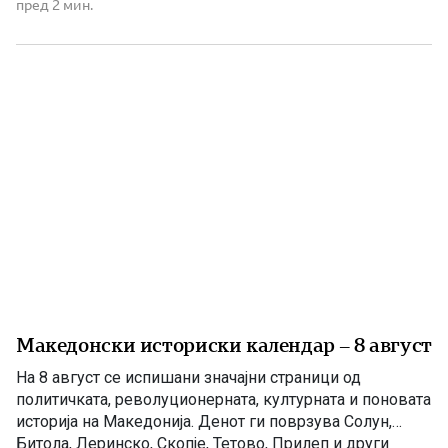
со насилници и лица корисници на наркотични
пред 2 мин.
средства и опојни дроги треба да се гради иднина.
Христијан Ефтимов внук на Заеви, […]
Македонски историски календар – 8 август
На 8 август се испишани значајни страници од
политичката, револуционерната, културната и поновата
историја на Македонија. Денот ги поврзува Солун,
Битола, Леринско, Скопје, Тетово, Прилеп и други