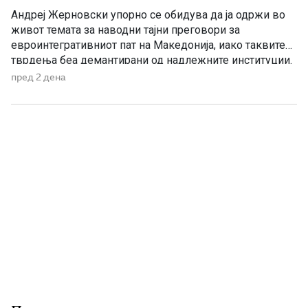
Андреј Жерновски упорно се обидува да ја одржи во
живот темата за наводни тајни преговори за
евроинтегративниот пат на Македонија, иако таквите
тврдења беа демантирани од надлежните институции.
Како што им пукна меурот од сапуница наречен
пред 2 дена
„мигранти за пари“, така на СДС му пука и најновата
конструкција – дека власта тајно се подготвува да го
[…]