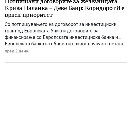
Потпишани договорите за железницата
Крива Паланка – Деве Баир: Коридорот 8 е
врвен приоритет
Со потпишувањето на договорот за инвестициски
грант од Европската Унија и договорите за
финансирање со Европската инвестициска банка и
Европската банка за обнова и развој, почнува третата
фаза од финансирањето на железничката делница
пред 2 дена
Крива Паланка – Деве Баир, која е дел од Коридорот
8. На потпишувањето во Владата присуствуваа
премиерот Христијан Мицкоски, вицепремиерот и
министер […]