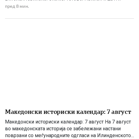
македонски краишта. 1903 – Убиен рускиот конзул
пред 8 мин.
Александар Ростковски во Битола На 8 август 1903
година, во екот на Илинденското востание, во Битола
бил убиен рускиот императорски конзул […]
Македонски историски календар: 7 август
Македонски историски календар: 7 август На 7 август
во македонската историја се забележани настани
поврзани со меѓународните одгласи на Илинденското