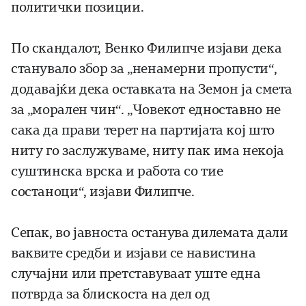
политички позиции.
По скандалот, Венко Филипче изјави дека
станувало збор за „ненамерни пропусти“,
додавајќи дека оставката на Земон ја смета
за „морален чин“. „Човекот едноставно не
сака да прави терет на партијата кој што
ниту го заслужуваме, ниту пак има некоја
суштинска врска и работа со тие
состаноци“, изјави Филипче.
Сепак, во јавноста останува дилемата дали
ваквите средби и изјави се навистина
случајни или претставуваат уште една
потврда за блискоста на дел од