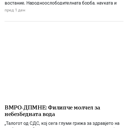
востание, Народноослободителната борба, науката и
современата македонска уметност. 1903 – Европскиот
пред 1 ден
печат известува за Илинденското востание На 7 август
1903 година европската јавност ги добила првите
поопширни вести за востанието што неколку дена
претходно избувнало […]
ВМРО-ДПМНЕ: Филипче молчел за
небезбедната вода
„Талогот од СДС, кој сега глуми грижа за здравјето на