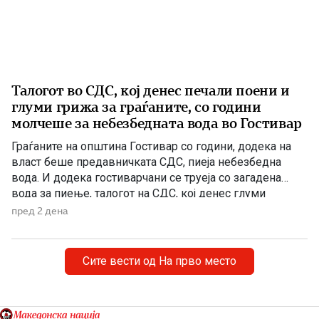
Талогот во СДС, кој денес печали поени и
глуми грижа за граѓаните, со години
молчеше за небезбедната вода во Гостивар
Граѓаните на општина Гостивар со години, додека на
власт беше предавничката СДС, пиеја небезбедна
вода. И додека гостиварчани се труеја со загадена
вода за пиење, талогот на СДС, кој денес глуми
загриженост, само за да ќари некој беден политички
пред 2 дена
поен, со години молчеа. Иако тогаш направените
анализи, во повеќе наврати во гостиварскиот
водовод, утврдија небезбедна […]
Сите вести од На прво место