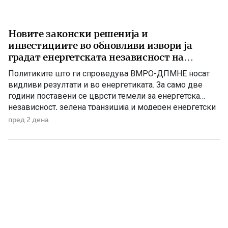
Новите законски решенија и
инвестициите во обновливи извори ја
градат енергетската независност на
Македонија
Политиките што ги спроведува ВМРО-ДПМНЕ носат
видливи резултати и во енергетиката. За само две
години поставени се цврсти темели за енергетска
независност, зелена транзиција и модерен енергетски
систем кој ќе обезбеди сигурност, нови инвестиции и
пред 2 дена
одржлив развој. По години на застој, денес Македонија
има нов Закон за енергетика, усогласен со европските
директиви, како и Интегриран […]