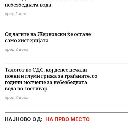
небезбедната вода
пред 1 ден
Од лагите на Жерновски ќе остане
само хистеријата
пред 2 дена
Талогот во СДС, кој денес печали
поени и глуми грижа за граѓаните, со
години молчеше за небезбедната
вода во Гостивар
пред 2 дена
НАЈНОВО ОД:
НА ПРВО МЕСТО