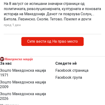
На 8 август се испишани значајни страници од
политичката, револуционерната, културната и поновата
историја на Македонија. Денот ги поврзува Солун,
Битола, Леринско, Скопје, Тетово, Прилеп и други
македонски краишта. 1903 – Убиен рускиот конзул
пред 1 ден
Александар Ростковски во Битола На 8 август 1903
година, во екот на Илинденското востание, во Битола
бил убиен рускиот императорски конзул […]
Сите вести од На прво место
За нас
Следете нѐ
Зошто Македонска нација
Facebook страница
1971
Facebook група
Зошто Македонска нација
2009
Зошто Македонска нација
2026