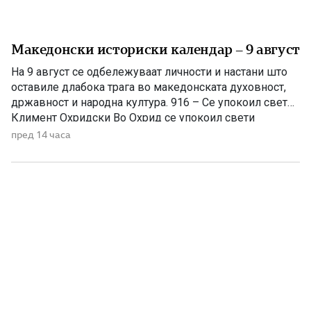
Македонски историски календар – 9 август
На 9 август се одбележуваат личности и настани што
оставиле длабока трага во македонската духовност,
државност и народна култура. 916 – Се упокоил свети
Климент Охридски Во Охрид се упокоил свети
Климент Охридски, еден од најзначајните ученици на
пред 14 часа
светите Кирил и Методиј, основоположник на
Охридската книжевна школа и патрон на
Македонската православна црква. Како просветител,
[…]