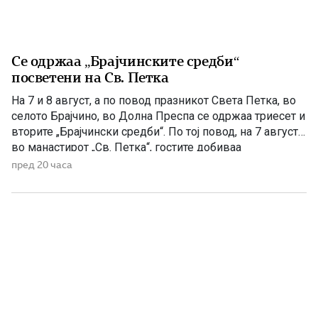
Се одржаа „Брајчинските средби“
посветени на Св. Петка
На 7 и 8 август, а по повод празникот Света Петка, во
селото Брајчино, во Долна Преспа се одржаа триесет и
вторите „Брајчински средби“. По тој повод, на 7 август,
во манастирот „Св. Петка“, гостите добиваа
манастирско гравче, а на 08 август ја прославија
пред 20 часа
селската слава Св Петка, на која гостите ги
забавуваше групата „Фонтара“ […]