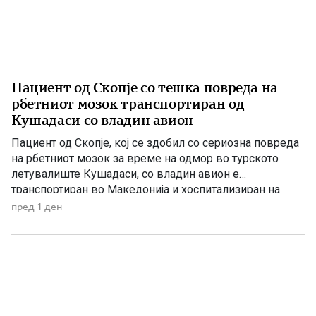
Пациент од Скопје со тешка повреда на
рбетниот мозок транспортиран од
Кушадаси со владин авион
Пациент од Скопје, кој се здобил со сериозна повреда
на рбетниот мозок за време на одмор во турското
летувалиште Кушадаси, со владин авион е
транспортиран во Македонија и хоспитализиран на
Универзитетската клиника за трауматологија,
пред 1 ден
ортопедски болести, анестезија, реанимација и
интензивно лекување (ТОАРИЛУЦ). Информацијата ја
соопшти директорот на Клиниката, д-р Игор
Мерџановски, кој наведе дека пациентот […]