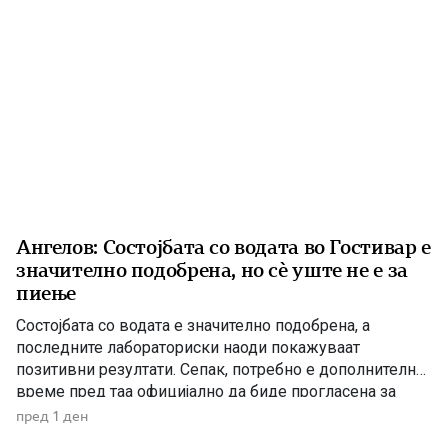
Ангелов: Состојбата со водата во Гостивар е
значително подобрена, но сè уште не е за
пиење
Состојбата со водата е значително подобрена, а
последните лабораториски наоди покажуваат
позитивни резултати. Сепак, потребно е дополнително
време пред таа официјално да биде прогласена за
исправна за пиење, изјави директорот на Дирекцијата
пред 1 ден
за заштита и спасување, Стојанче Ангелов. Тој посочи