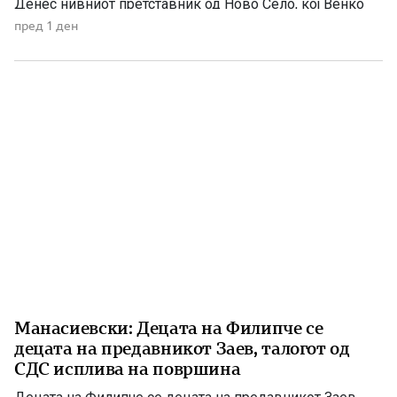
Денес нивниот претставник од Ново Село, кој Венко
Филипче го нарекува дете или воопшто учесниците во
пред 1 ден
случајот во Ново Село во панична прес-конференција
ги нарече деца, јавно призна дека е насилник и
осуденик. […]
Манасиевски: Децата на Филипче се
децата на предавникот Заев, талогот од
СДС исплива на површина