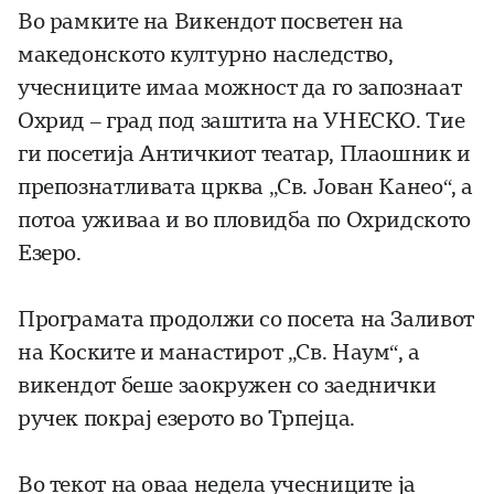
Во рамките на Викендот посветен на
македонското културно наследство,
учесниците имаа можност да го запознаат
Охрид – град под заштита на УНЕСКО. Тие
ги посетија Античкиот театар, Плаошник и
препознатливата црква „Св. Јован Канео“, а
потоа уживаа и во пловидба по Охридското
Езеро.
Програмата продолжи со посета на Заливот
на Коските и манастирот „Св. Наум“, а
викендот беше заокружен со заеднички
ручек покрај езерото во Трпејца.
Во текот на оваа недела учесниците ја