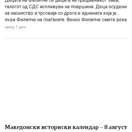
Децата на Филипче се децата на предавникот Заев,
талогот од СДС испливува на површина. Деца осудени
за насилство и трговија со дрога е иднината која ја
нуди Филипче на граѓаните. Венко Филипче смета дека
со насилници и лица корисници на наркотични
пред 1 ден
средства и опојни дроги треба да се гради иднина.
Христијан Ефтимов внук на Заеви, […]
Македонски историски календар – 8 август