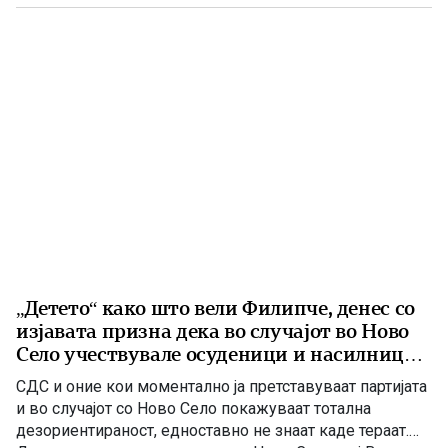
дека конечната одлука ќе ја донесе Агенцијата за
храна и ветеринарство, откако надлежните
испитувања ќе […]
„Детето“ како што вели Филипче, денес со
изјавата призна дека во случајот во Ново
Село учествувале осуденици и насилници,
ова е талогот на Македонија
СДС и оние кои моментално ја претставуваат партијата
и во случајот со Ново Село покажуваат тотална
дезориентираност, едноставно не знаат каде тераат.