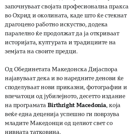
започнуваат својата професионална пракса
во Охрид и околината, каде што ќе стекнат
драгоцено работно искуство, додека
паралелно ќе продолжат да ја откриваат
историјата, културата и традициите на
земјата на своите предци.
Од Обединетата Македонска Дијаспора
најавуваат дека и во наредните денови ќе
споделуваат нови приказни, фотографии и
впечатоци од јубилејното, десетто издание
на програмата
Birthright
Macedonia
, која
веќе една деценија успешно ги поврзува
младите Македонци од целиот свет со
нивната татковина.