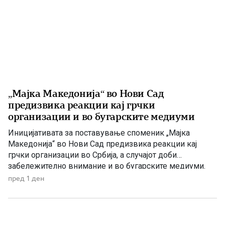
„Мајка Македонија“ во Нови Сад
предизвика реакции кај грчки
организации и во бугарските медиуми
Иницијативата за поставување споменик „Мајка
Македонија“ во Нови Сад предизвика реакции кај
грчки организации во Србија, а случајот доби
забележително внимание и во бугарските медиуми.
Македонскиот национален совет нагласува дека
пред 1 ден
споменикот нема политичка или територијална порака,
туку треба да биде траен симбол на македонскиот
народ, неговото историско паметење и културен
идентитет. Националниот совет на македонското […]