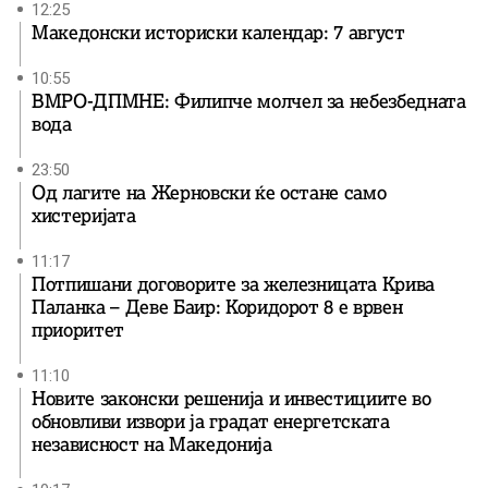
12:25
Македонски историски календар: 7 август
10:55
ВМРО-ДПМНЕ: Филипче молчел за небезбедната
вода
23:50
Од лагите на Жерновски ќе остане само
хистеријата
11:17
Потпишани договорите за железницата Крива
Паланка – Деве Баир: Коридорот 8 е врвен
приоритет
11:10
Новите законски решенија и инвестициите во
обновливи извори ја градат енергетската
независност на Македонија