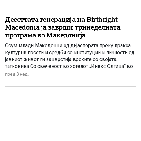
Десеттата генерација на Birthright
Macedonia ја заврши тринеделната
програма во Македонија
Осум млади Македонци од дијаспората преку пракса,
културни посети и средби со институции и личности од
јавниот живот ги зацврстија врските со својата
татковина Со свеченост во хотелот „Инекс Олгица“ во
Охрид беше затворено јубилејното десетто издание на
пред 3 нед.
програмата Birthright Macedonia 2026, во организација
на Обединетата македонска дијаспора (United
Macedonian Diaspora – UMD). Осум млади […]