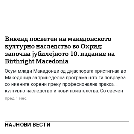
Викенд посветен на македонското
културно наследство во Охрид:
започна јубилејното 10. издание на
Birthright Macedonia
Осум млади Македонци од дијаспората пристигнаа во
Македонија за тринеделна програма што ги поврзува
со нивните корени преку професионална пракса,
културно наследство и нови пријателства. Со свечен
настан во Охрид официјално започна јубилејното,
пред 1 мес.
десетто издание на програмата Birthright Macedonia,
која и оваа година обедини млади Македонци од
дијаспората со нивната татковина. Изминатиот викенд,
осум учесници […]
НАЈНОВИ ВЕСТИ