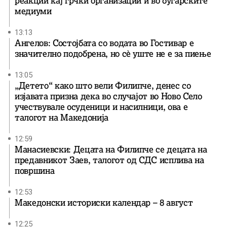
реакции кај грчки организации и во бугарските
медиуми
13:13
Ангелов: Состојбата со водата во Гостивар е
значително подобрена, но сè уште не е за пиење
13:05
„Детето“ како што вели Филипче, денес со
изјавата призна дека во случајот во Ново Село
учествувале осуденици и насилници, ова е
талогот на Македонија
12:59
Манасиевски: Децата на Филипче се децата на
предавникот Заев, талогот од СДС исплива на
површина
12:53
Македонски историски календар – 8 август
12:25