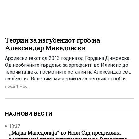
Теории за изгубениот гроб на
Александар Македонски
Архивски текст од 2013 година од Гордана Димовска:
Од необичните тврдења за артефакти во Илиноис до
теоријата дека посмртните останки на Александар се
наоѓаат во Венеција, мистеријата за неговиот гроб и
понатаму ја буди светската јавност. Овој текст се
пред 1 мес.
реобјавува како архивски прилог за една од
најголемите историски и археолошки мистерии
поврзани со Александар Македонски. […]
НАЈНОВИ ВЕСТИ
13:37
„Мајка Македонија“ во Нови Сад предизвика