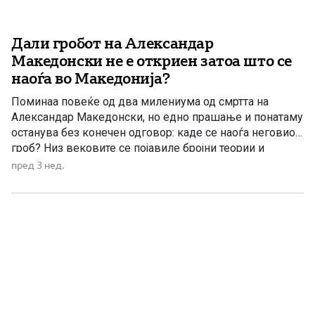
Дали гробот на Александар
Македонски не е откриен затоа што се
наоѓа во Македонија?
Поминаа повеќе од два милениума од смртта на
Александар Македонски, но едно прашање и понатаму
останува без конечен одговор: каде се наоѓа неговиот
гроб? Низ вековите се појавиле бројни теории и
претпоставки. Некои истражувачи сметаат дека
пред 3 нед.
неговите посмртни останки биле положени во
Александрија во Египет, други ги насочуваат
истражувањата кон различни локации на Блискиот
Исток, […]