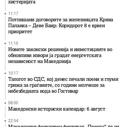
хистеријата
11:17
Потпишани договорите за железницата Крива
Паланка – Деве Баир: Коридорот 8 е врвен
приоритет
11:10
Новите законски решенија и инвестициите во
обновливи извори ја градат енергетската
независност на Македонија
10:17
Талогот во СДС, кој денес печали поени и глуми
грижа за граѓаните, со години молчеше за
небезбедната вода во Гостивар
08:00
Македонски историски календар: 6 август
22:54
Македонски фолклорен фестивал „Преспа“ ќе ги