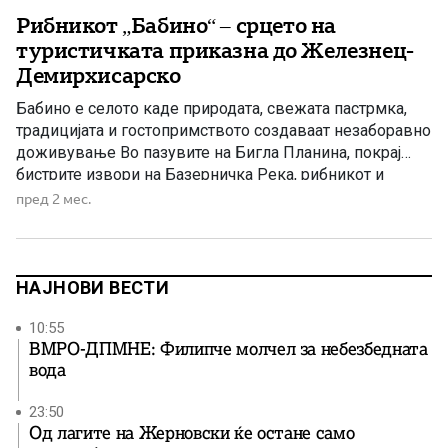
Рибникот „Бабино“ – срцето на
туристичката приказна до Железнец-
Демирхисарско
Бабино е селото каде природата, свежата пастрмка,
традицијата и гостопримството создаваат незаборавно
доживување Во пазувите на Бигла Планина, покрај
бистрите извори на Базерничка Река, рибникот и
ресторанот „Бабино“ се вистински туристички бисер на
пред 2 мес.
Демирхисарско – место каде посетителите уживаат во
свежа пастрмка, македонски специјалитети,
недопрена природа и гостопримство што долго се
памети. Постојат места кои […]
НАЈНОВИ ВЕСТИ
10:55
ВМРО-ДПМНЕ: Филипче молчел за небезбедната
вода
23:50
Од лагите на Жерновски ќе остане само