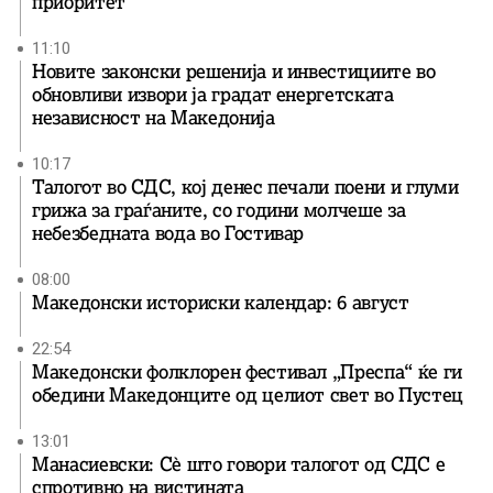
приоритет
11:10
Новите законски решенија и инвестициите во
обновливи извори ја градат енергетската
независност на Македонија
10:17
Талогот во СДС, кој денес печали поени и глуми
грижа за граѓаните, со години молчеше за
небезбедната вода во Гостивар
08:00
Македонски историски календар: 6 август
22:54
Македонски фолклорен фестивал „Преспа“ ќе ги
обедини Македонците од целиот свет во Пустец
13:01
Манасиевски: Сè што говори талогот од СДС е
спротивно на вистината