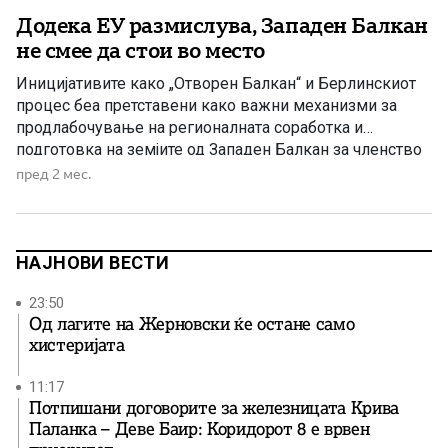
Додека ЕУ размислува, Западен Балкан
не смее да стои во место
Иницијативите како „Отворен Балкан“ и Берлинскиот
процес беа претставени како важни механизми за
продлабочување на регионалната соработка и
подготовка на земјите од Западен Балкан за членство
во Европската Унија. Но, и покрај бројните средби,
пред 2 мес.
декларации и договори, резултатите останаа далеку
под очекувањата. Дел од договореното никогаш не
беше целосно спроведено, а политичките
несогласувања и недоволната […]
НАЈНОВИ ВЕСТИ
23:50
Од лагите на Жерновски ќе остане само
хистеријата
11:17
Потпишани договорите за железницата Крива
Паланка – Деве Баир: Коридорот 8 е врвен